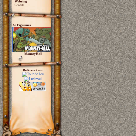
Webring
Crédits
Ze Figurines
MountyHall
Référencé sur