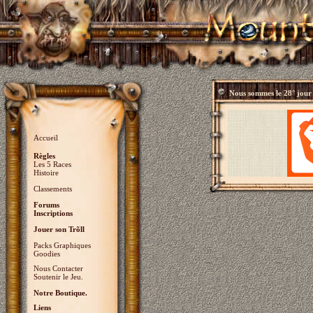
Nous sommes le
28° jour
Accueil
Règles
Les 5 Races
Histoire
Classements
Forums
Inscriptions
Jouer son Trõll
Packs Graphiques
Goodies
Nous Contacter
Soutenir le Jeu.
Notre Boutique.
Liens