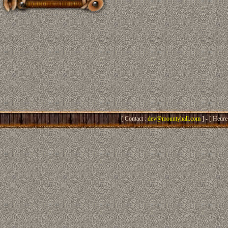
[ Contact :
dev@mountyhall.com
] - [ Heure