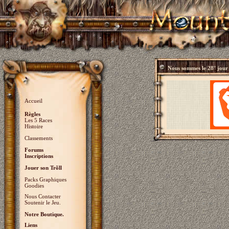
Nous sommes le
28° jour
Accueil
Règles
Les 5 Races
Histoire
Classements
Forums
Inscriptions
Jouer son Trõll
Packs Graphiques
Goodies
Nous Contacter
Soutenir le Jeu.
Notre Boutique.
Liens