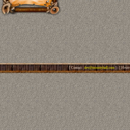
[ Contact :
dev@mountyhall.com
] - [ Heure