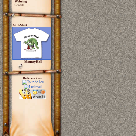
Webring
Crédits
Ze T-Shirt
MountyHall
Référencé sur