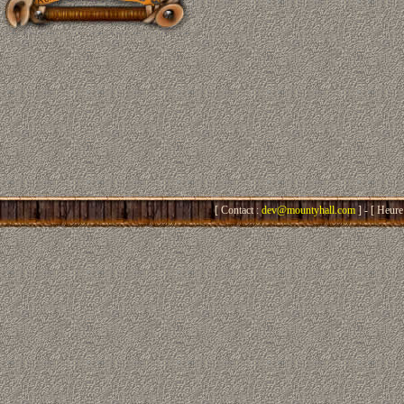
[ Contact :
dev@mountyhall.com
] - [ Heure