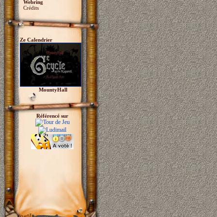
Webring
Crédits
Ze Calendrier
MountyHall
Référencé sur