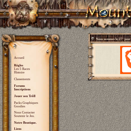
Nous sommes le
27° jour
Accueil
Règles
Les 5 Races
Histoire
Classements
Forums
Inscriptions
Jouer son Trõll
Packs Graphiques
Goodies
Nous Contacter
Soutenir le Jeu.
Notre Boutique.
Liens