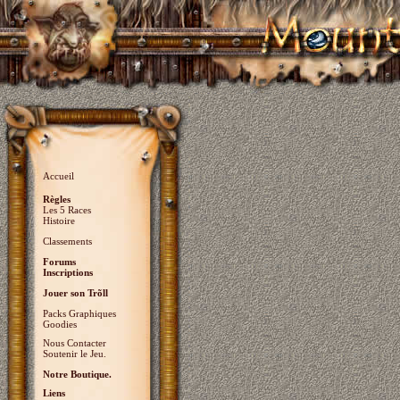
Accueil
Règles
Les 5 Races
Histoire
Classements
Forums
Inscriptions
Jouer son Trõll
Packs Graphiques
Goodies
Nous Contacter
Soutenir le Jeu.
Notre Boutique.
Liens