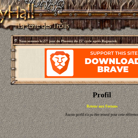
Nous sommes le
27° jour du Phoenix du 25° cycle après Ragnarok
Profil
Retour aux Forums
Aucun profil n'a pu être trouvé pour cette référenc