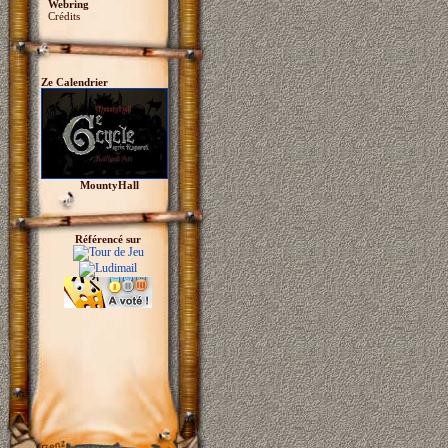
Webring
Crédits
Ze Calendrier
MountyHall
Référencé sur