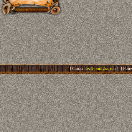
[ Contact :
dev@mountyhall.com
] - [ Heure