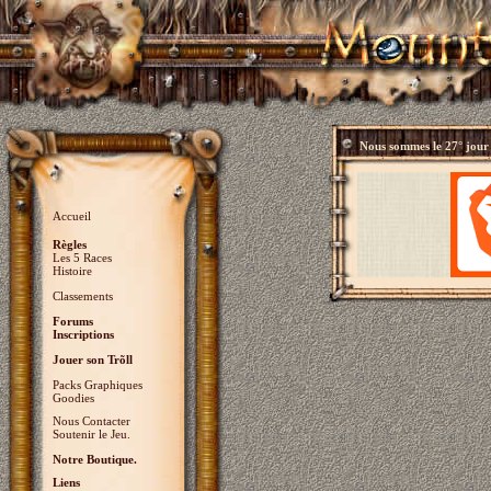
Nous sommes le
27° jour
Accueil
Règles
Les 5 Races
Histoire
Classements
Forums
Inscriptions
Jouer son Trõll
Packs Graphiques
Goodies
Nous Contacter
Soutenir le Jeu.
Notre Boutique.
Liens