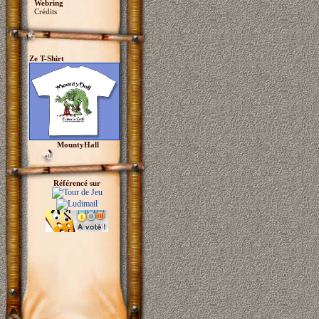
Webring
Crédits
Ze T-Shirt
MountyHall
Référencé sur