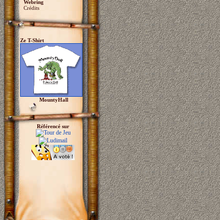
Webring
Crédits
Ze T-Shirt
MountyHall
Référencé sur