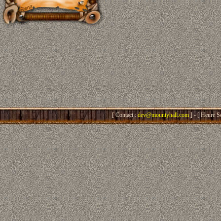
[ Contact :
dev@mountyhall.com
] - [ Heure S