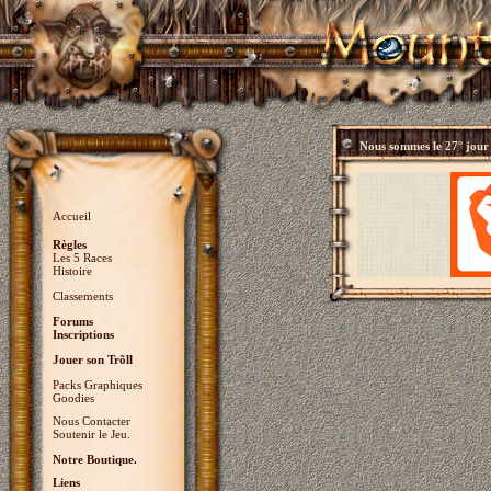
Nous sommes le
27° jour
Accueil
Règles
Les 5 Races
Histoire
Classements
Forums
Inscriptions
Jouer son Trõll
Packs Graphiques
Goodies
Nous Contacter
Soutenir le Jeu.
Notre Boutique.
Liens