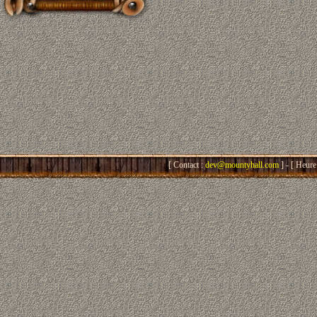
[ Contact :
dev@mountyhall.com
] - [ Heure