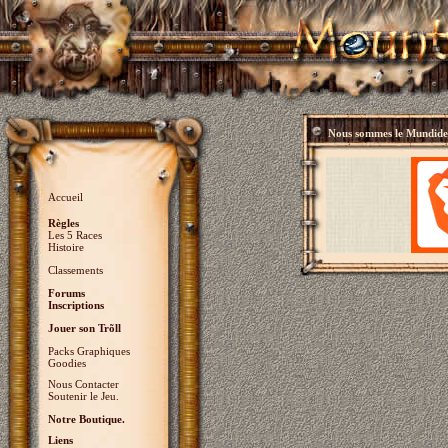
Nous sommes le
Mundidey
Accueil
Règles
Les 5 Races
Histoire
Classements
Forums
Inscriptions
Jouer son Trõll
Packs Graphiques
Goodies
Nous Contacter
Soutenir le Jeu.
Notre Boutique.
Liens