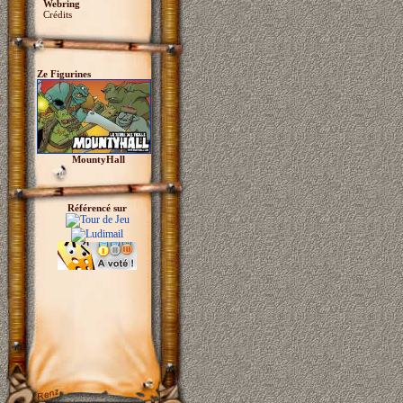
Webring
Crédits
Ze Figurines
MountyHall
Référencé sur