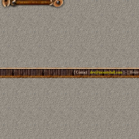
[ Contact :
dev@mountyhall.com
] - [ Heure