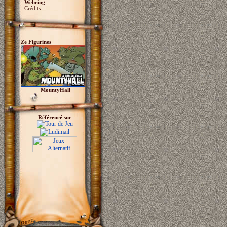
Webring
Crédits
Ze Figurines
MountyHall
Référencé sur