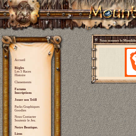
Nous sommes le
Mundidey
Accueil
Règles
Les 5 Races
Histoire
Classements
Forums
Inscriptions
Jouer son Trõll
Packs Graphiques
Goodies
Nous Contacter
Soutenir le Jeu.
Notre Boutique.
Liens