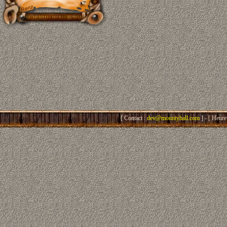
[ Contact :
dev@mountyhall.com
] - [ Heure