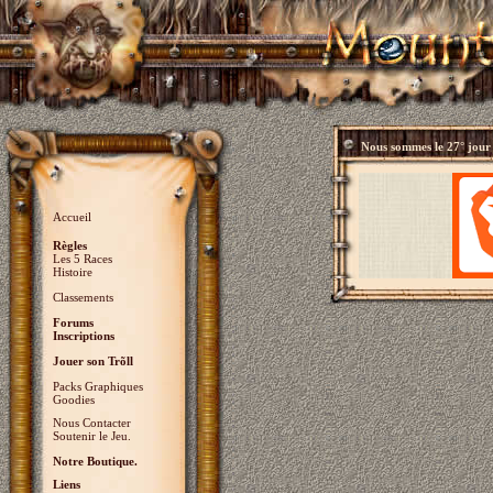
Nous sommes le
27° jour
Accueil
Règles
Les 5 Races
Histoire
Classements
Forums
Inscriptions
Jouer son Trõll
Packs Graphiques
Goodies
Nous Contacter
Soutenir le Jeu.
Notre Boutique.
Liens