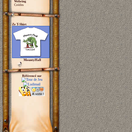
Webring
Crédits
Ze T-Shirt
MountyHall
Référencé sur