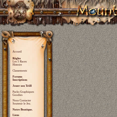
Accueil
Règles
Les 5 Races
Histoire
Classements
Forums
Inscriptions
Jouer son Trõll
Packs Graphiques
Goodies
Nous Contacter
Soutenir le Jeu.
Notre Boutique.
Liens