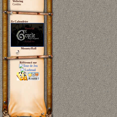
Webring
Crédits
Ze Calendrier
MountyHall
Référencé sur