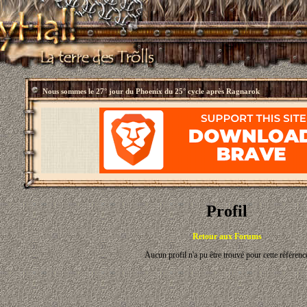
Nous sommes le
27° jour du Phoenix du 25° cycle après Ragnarok
Profil
Retour aux Forums
Aucun profil n'a pu être trouvé pour cette référenc