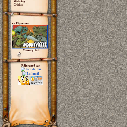
Webring
Crédits
Ze Figurines
MountyHall
Référencé sur