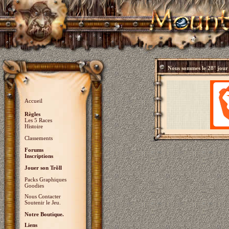
Nous sommes le
28° jour
Accueil
Règles
Les 5 Races
Histoire
Classements
Forums
Inscriptions
Jouer son Trõll
Packs Graphiques
Goodies
Nous Contacter
Soutenir le Jeu.
Notre Boutique.
Liens