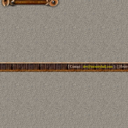
[ Contact :
dev@mountyhall.com
] - [ Heure