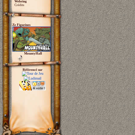
Webring
Crédits
Ze Figurines
MountyHall
Référencé sur