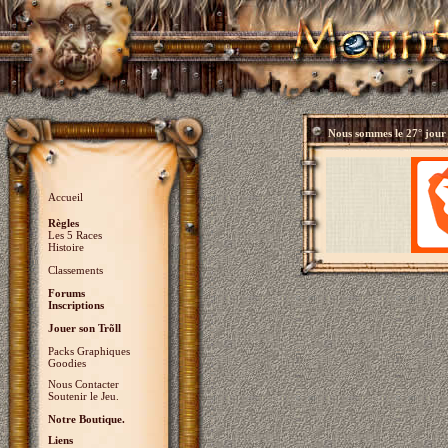
Nous sommes le
27° jour
Accueil
Règles
Les 5 Races
Histoire
Classements
Forums
Inscriptions
Jouer son Trõll
Packs Graphiques
Goodies
Nous Contacter
Soutenir le Jeu.
Notre Boutique.
Liens