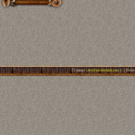
[ Contact :
dev@mountyhall.com
] - [ Heure