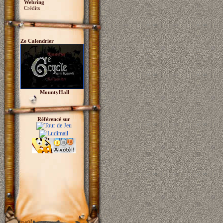
Webring
Crédits
Ze Calendrier
MountyHall
Référencé sur