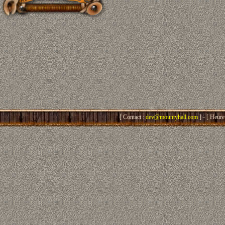
[ Contact :
dev@mountyhall.com
] - [ Heure