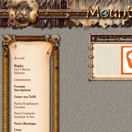
Nous sommes le
Mundidey
Accueil
Règles
Les 5 Races
Histoire
Classements
Forums
Inscriptions
Jouer son Trõll
Packs Graphiques
Goodies
Nous Contacter
Soutenir le Jeu.
Notre Boutique.
Liens