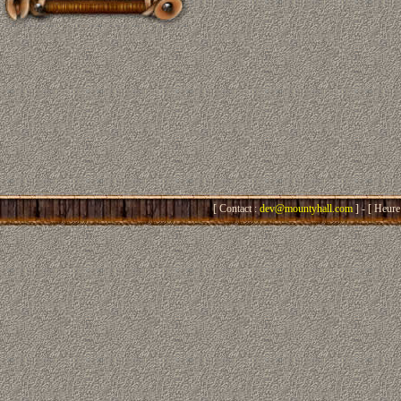
[ Contact :
dev@mountyhall.com
] - [ Heure