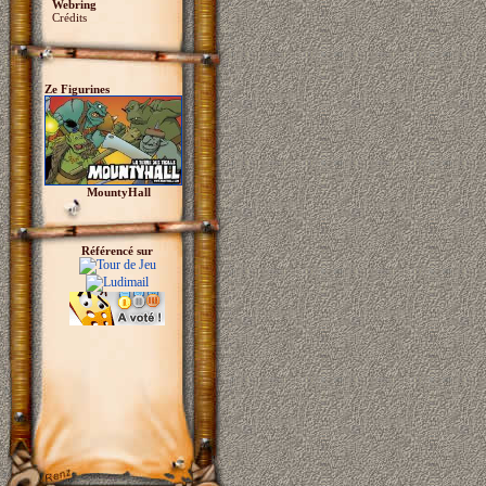
Webring
Crédits
Ze Figurines
MountyHall
Référencé sur