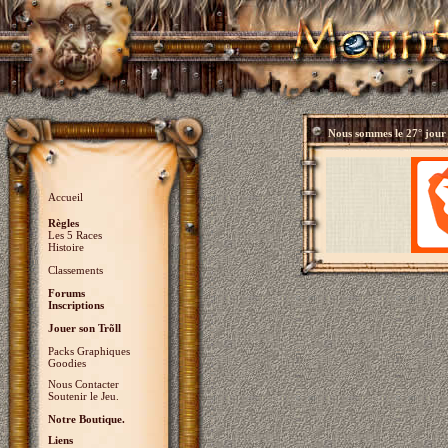
Nous sommes le
27° jour
Accueil
Règles
Les 5 Races
Histoire
Classements
Forums
Inscriptions
Jouer son Trõll
Packs Graphiques
Goodies
Nous Contacter
Soutenir le Jeu.
Notre Boutique.
Liens