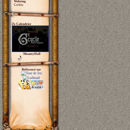
Webring
Crédits
Ze Calendrier
MountyHall
Référencé sur