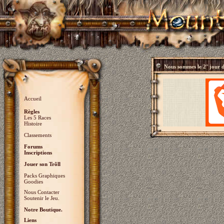
Nous sommes le
2° jour 
Accueil
Règles
Les 5 Races
Histoire
Classements
Forums
Inscriptions
Jouer son Trõll
Packs Graphiques
Goodies
Nous Contacter
Soutenir le Jeu.
Notre Boutique.
Liens