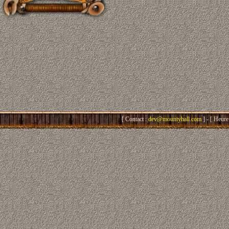
[ Contact :
dev@mountyhall.com
] - [ Heure