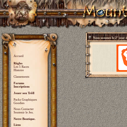
Nous sommes le
2° jour 
Accueil
Règles
Les 5 Races
Histoire
Classements
Forums
Inscriptions
Jouer son Trõll
Packs Graphiques
Goodies
Nous Contacter
Soutenir le Jeu.
Notre Boutique.
Liens