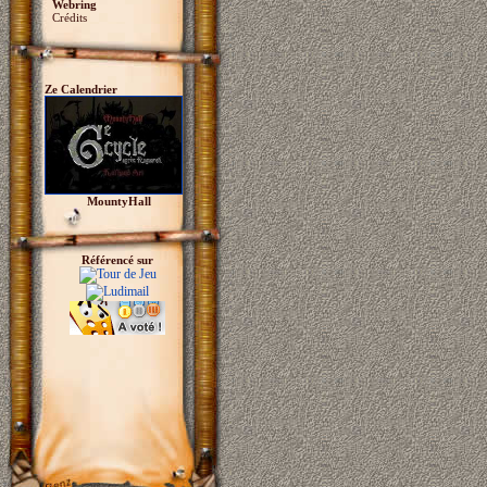
Webring
Crédits
Ze Calendrier
MountyHall
Référencé sur