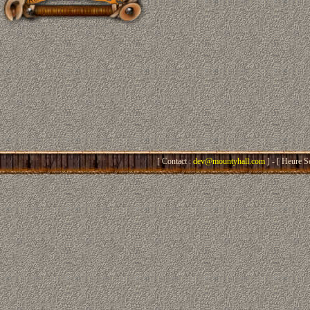
[ Contact :
dev@mountyhall.com
] - [ Heure S