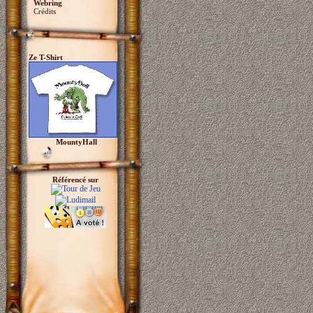
Webring
Crédits
Ze T-Shirt
MountyHall
Référencé sur