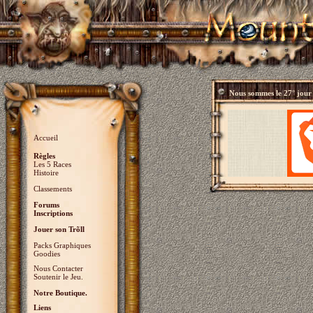
Nous sommes le
27° jour
Accueil
Règles
Les 5 Races
Histoire
Classements
Forums
Inscriptions
Jouer son Trõll
Packs Graphiques
Goodies
Nous Contacter
Soutenir le Jeu.
Notre Boutique.
Liens