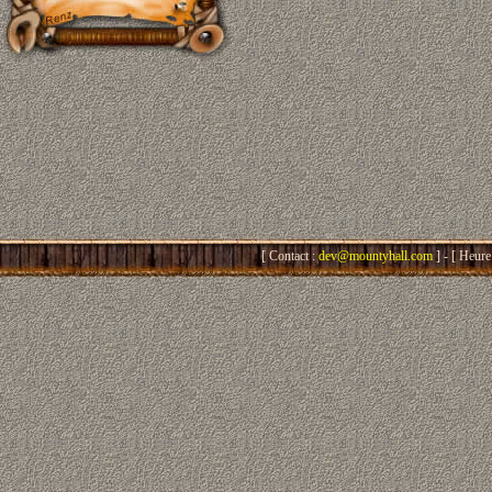
[ Contact :
dev@mountyhall.com
] - [ Heure