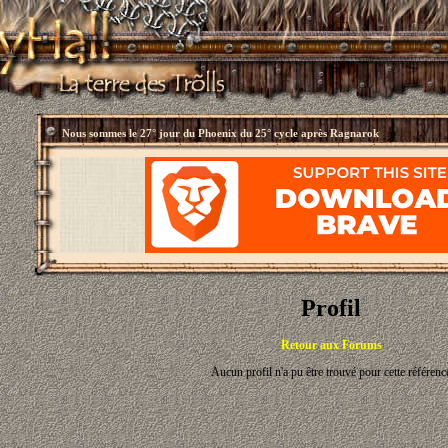
Nous sommes le
27° jour du Phoenix du 25° cycle après Ragnarok
Profil
Retour aux Forums
Aucun profil n'a pu être trouvé pour cette référenc