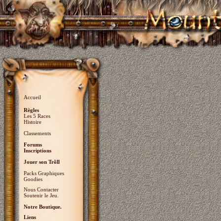
Accueil
Règles
Les 5 Races
Histoire
Classements
Forums
Inscriptions
Jouer son Trõll
Packs Graphiques
Goodies
Nous Contacter
Soutenir le Jeu.
Notre Boutique.
Liens