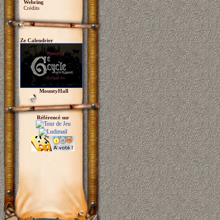
Webring
Crédits
Ze Calendrier
MountyHall
Référencé sur