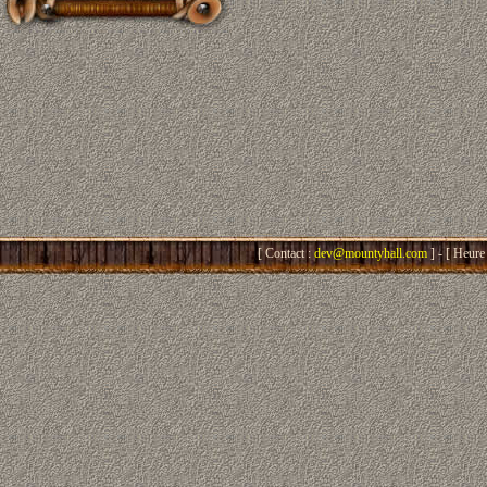
[ Contact :
dev@mountyhall.com
] - [ Heure