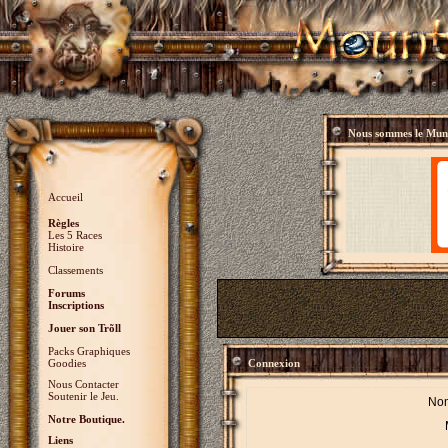
Nous sommes le
Mund
Accueil
Règles
Les 5 Races
Histoire
Classements
Forums
Inscriptions
Jouer son Trõll
Packs Graphiques
Goodies
Connexion
Nous Contacter
Soutenir le Jeu.
Nom
Notre Boutique.
Liens