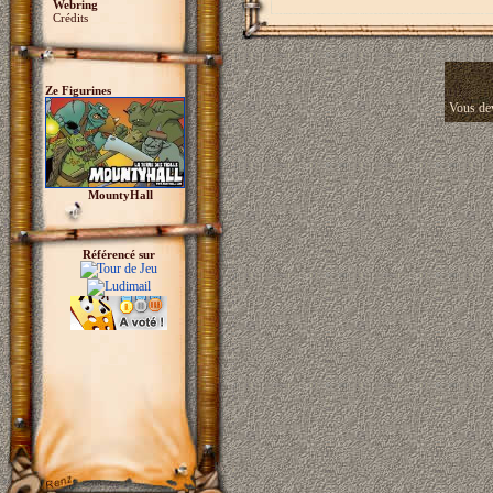
Webring
Crédits
Ze Figurines
Vous dev
MountyHall
Référencé sur