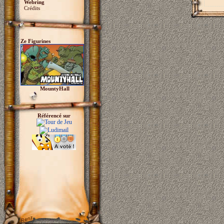
Webring
Crédits
Ze Figurines
MountyHall
Référencé sur