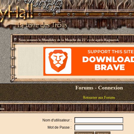
Nous sommes le
Mundidey de la Mouche du 25° cycle après Ragnarok
Forums - Connexion
Retourner aux Forums
ion
Nom d'utilisateur :
Mot de Passe :