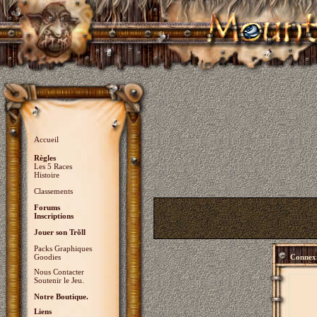
Accueil
Règles
Les 5 Races
Histoire
Classements
Forums
Inscriptions
Jouer son Trõll
Packs Graphiques
Goodies
Connex
Nous Contacter
Soutenir le Jeu.
Notre Boutique.
Liens