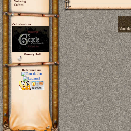
Webring
Crédits
Ze Calendrier
Vous dev
MountyHall
Référencé sur