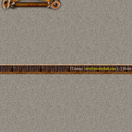
[ Contact :
dev@mountyhall.com
] - [ Heure