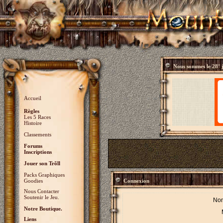
Nous sommes le
28° 
Accueil
Règles
Les 5 Races
Histoire
Classements
Forums
Inscriptions
Jouer son Trõll
Packs Graphiques
Goodies
Connexion
Nous Contacter
Soutenir le Jeu.
Nom
Notre Boutique.
Liens