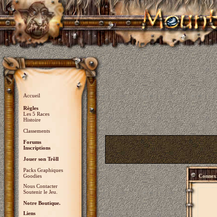
Accueil
Règles
Les 5 Races
Histoire
Classements
Forums
Inscriptions
Jouer son Trõll
Packs Graphiques
Goodies
Connex
Nous Contacter
Soutenir le Jeu.
Notre Boutique.
Liens