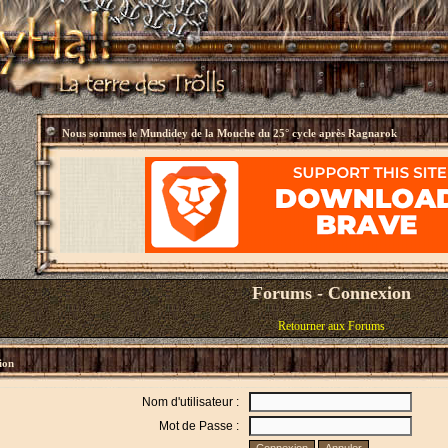
Nous sommes le
Mundidey de la Mouche du 25° cycle après Ragnarok
Forums - Connexion
Retourner aux Forums
ion
Nom d'utilisateur :
Mot de Passe :