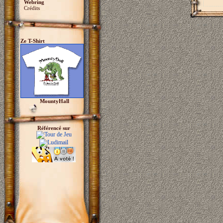
Webring
Crédits
Ze T-Shirt
MountyHall
Référencé sur