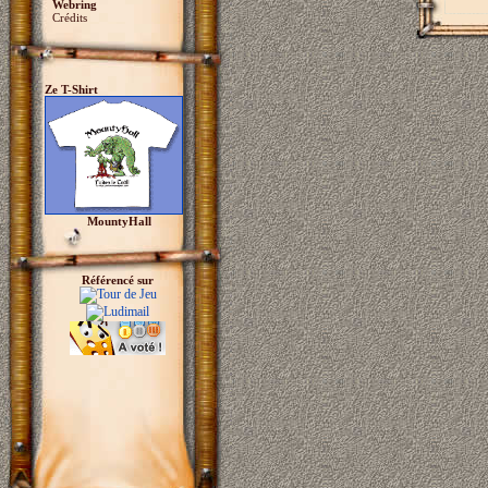
Webring
Crédits
Ze T-Shirt
MountyHall
Référencé sur