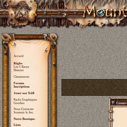
Accueil
Règles
Les 5 Races
Histoire
Classements
Forums
Inscriptions
Jouer son Trõll
Packs Graphiques
Goodies
Connex
Nous Contacter
Soutenir le Jeu.
Notre Boutique.
Liens