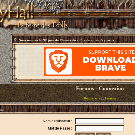
Nous sommes le
28° jour du Phoenix du 25° cycle après Ragnarok
Forums - Connexion
Retourner aux Forums
ion
Nom d'utilisateur :
Mot de Passe :