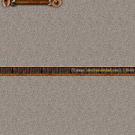
[ Contact :
dev@mountyhall.com
] - [ Heure