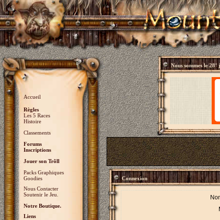
Nous sommes le
28° 
Accueil
Règles
Les 5 Races
Histoire
Classements
Forums
Inscriptions
Jouer son Trõll
Packs Graphiques
Goodies
Connexion
Nous Contacter
Soutenir le Jeu.
Nom
Notre Boutique.
Liens