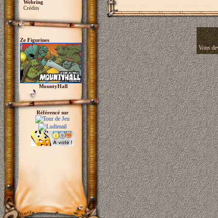
Webring
Crédits
Ze Figurines
Vous dev
MountyHall
Référencé sur