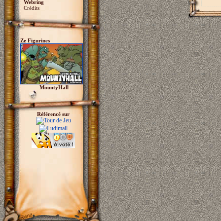
Webring
Crédits
Ze Figurines
MountyHall
Référencé sur