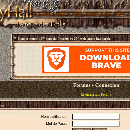
Nous sommes le
27° jour du Phoenix du 25° cycle après Ragnarok
Forums - Connexion
Retourner aux Forums
ion
Nom d'utilisateur :
Mot de Passe :