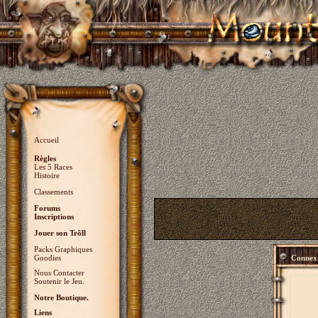
Accueil
Règles
Les 5 Races
Histoire
Classements
Forums
Inscriptions
Jouer son Trõll
Packs Graphiques
Goodies
Connex
Nous Contacter
Soutenir le Jeu.
Notre Boutique.
Liens