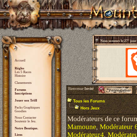
Nous sommes le
27° jour
Accueil
Règles
Les 5 Races
Histoire
Classements
Bienvenue
Invité
Forums
Inscriptions
Jouer son Trõll
Tous les Forums
Packs Graphiques
Hors Jeux
Goodies
Modérateurs de ce foru
Nous Contacter
Soutenir le Jeu.
Mamoune
,
Modérateur 
Notre Boutique.
Modérateur4
,
Modérate
Liens