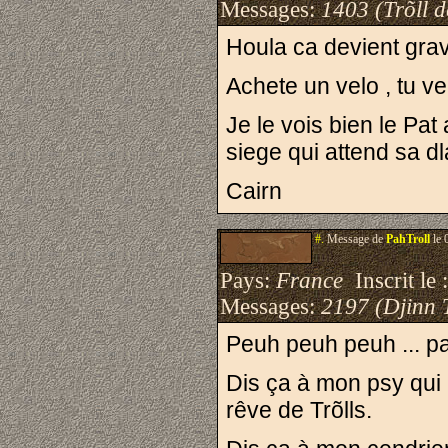
Messages:
1403 (Trõll 
Houla ca devient gra
Achete un velo , tu ver
Je le vois bien le Pat 
siege qui attend sa dla
Cairn
#.
Message de
PahTroll
le 
Pays:
France
Inscrit le 
Messages:
2197 (Djinn 
Peuh peuh peuh ... p
Dis ça à mon psy qui 
rêve de Trõlls.