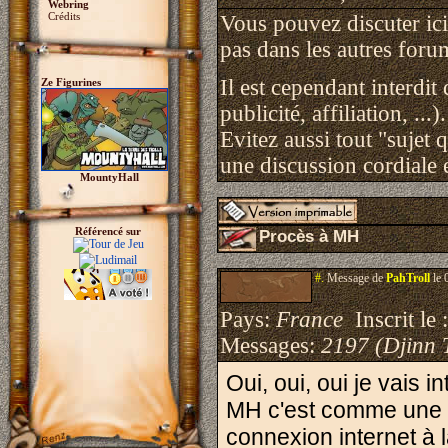
Webring
Crédits
Vous pouvez discuter ici 
pas dans les autres foru
Il est cependant interdit
Ze Figurines
publicité, affiliation, ...).
Evitez aussi tout "sujet 
une discussion cordiale e
MountyHall
Référencé sur
Procès à MH
#.
Message de
PahTroll
le 
Pays:
France
Inscrit le 
Messages:
2197 (Djinn 
Oui, oui, oui je vais
MH c'est comme une 
connexion internet à l