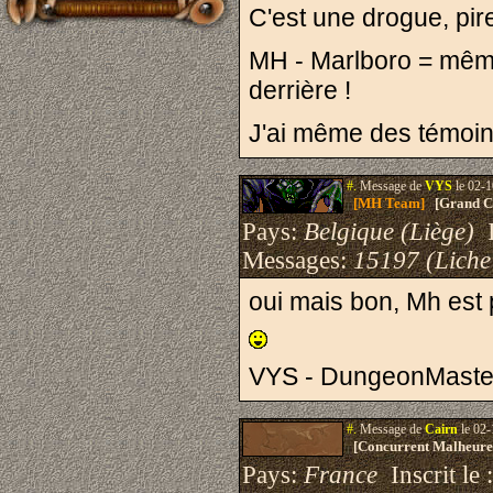
C'est une drogue, pir
MH - Marlboro = même c
derrière !
J'ai même des témoins
#.
Message de
VYS
le 02-1
[MH Team]
[Grand Cr
Pays:
Belgique (Liège)
I
Messages:
15197 (Liche
oui mais bon, Mh est
VYS - DungeonMaste
#.
Message de
Cairn
le 02-
[Concurrent Malheure
Pays:
France
Inscrit le 