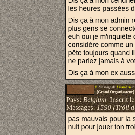
Dis ça à mon cendrie
les heures passées de
Dis ça à mon admin r
plus gens se connect
euh oui je m'inquiète
considère comme un êt
pête toujours quand i
ne parlez jamais à vo
Dis ça à mon ex aussi
#.
Message de
Ziusudra
le
[Grand Organisateur]
Pays:
Belgium
Inscrit le
Messages:
1590 (Trõll 
pas mauvais pour la s
nuit pour jouer ton troll