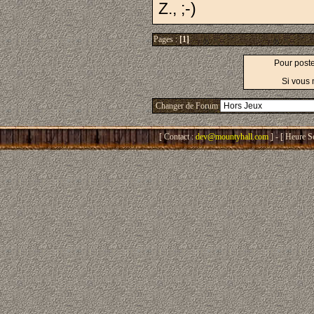
Z., ;-)
Pages :
[1]
Pour post
Si vous 
Changer de Forum
[ Contact :
dev@mountyhall.com
] - [ Heure S