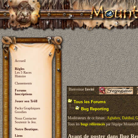
Accueil
Règles
Les 5 Races
Histoire
Classements
Bienvenue
Invité
Forums
Inscriptions
Jouer son Trõll
Tous les Forums
Packs Graphiques
Bug Reporting
Goodies
Modérateurs de ce forum :
Aghabeu
,
Dabihul
,
G
Nous Contacter
Soutenir le Jeu.
Tous les
bugs référencés
par l'équipe MountyHal
Notre Boutique.
Avant de poster dans Bug Rep
Liens