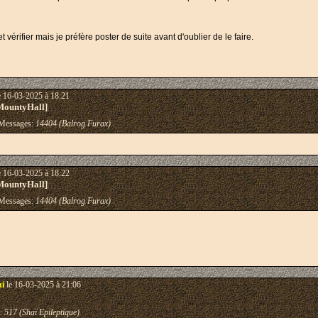
 vérifier mais je préfère poster de suite avant d'oublier de le faire.
e 16-03-2025 à 18:21
MountyHall]
essages:
14404 (Balrog Furax)
e 16-03-2025 à 18:22
MountyHall]
essages:
14404 (Balrog Furax)
hi
le 16-03-2025 à 21:06
:
517 (Shaï Epileptique)