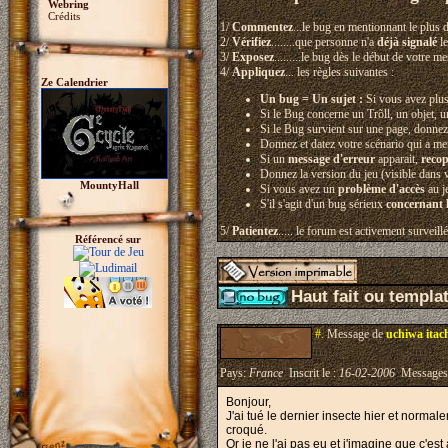
Webring
Crédits
1/
Commentez
...le bug en mentionnant le plus d
2/
Vérifiez
........que personne n'a
déjà signalé
le
3/
Exposez
.........le bug dès le début de votre 
4/
Appliquez
... les règles suivantes :
Ze Calendrier
Un bug = Un sujet :
Si vous avez plus
Si le Bug concerne un Trõll, un objet, u
Si le Bug survient sur une page, donne
Donnez et datez votre scénario qui a men
Si un
message d'erreur
apparait,
recop
Donnez la version du jeu (visible dans 
MountyHall
Si vous avez un
problème d'accès
au j
S'il s'agit d'un bug sérieux
concernant l
5/
Patientez
..... le forum est activement surveil
Référencé sur
Haut fait ou templa
#.
Message de
uchiwa itac
Pays:
France
Inscrit le :
16-02-2006
Messages
Bonjour,
J'ai tué le dernier insecte hier et normale
croqué.
Or je ne l'ai pas eu et j'imagine que c'es