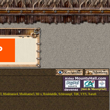
r3
,
Modérateur4
,
Modérateur5
,
Mr x
,
Rouletabille
,
Schtroumpf
,
TilK
,
VYS
,
Xaruth