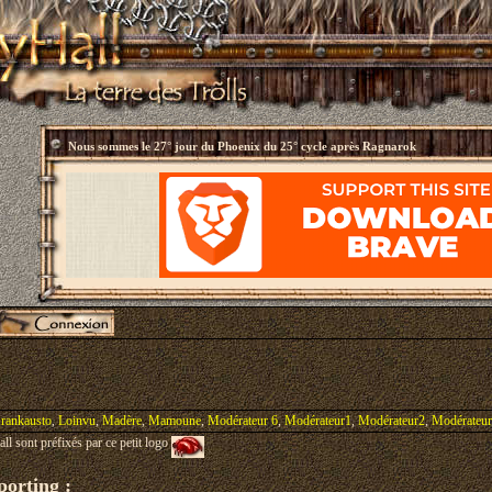
Nous sommes le
27° jour du Phoenix du 25° cycle après Ragnarok
rankausto
,
Loinvu
,
Madère
,
Mamoune
,
Modérateur 6
,
Modérateur1
,
Modérateur2
,
Modérateu
l sont préfixés par ce petit logo
orting :