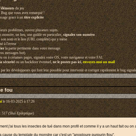
'
éléments
du jeu
 Bug que vous avez remarqué !
message grace à un
titre explicite
ieurs problèmes, ouvrez plusieurs sujets.
n monstre, un lieu, une guilde en particulier,
signalez son numéro
.
z son nom et le lien (URL complète) qui y mène
é à l'erreur
ier
la partie pertinente dans votre message.
vos messages bot).
eu ou à certaines pages, signalez votre OS, votre navigateur et votre FAI.
a sécurité
ou un backdoor éventuel,
ne le postez pas ici
,
envoyez-moi un mail
lé par les développeurs qui font leur possible pour intervenir et corriger rapidement le bug signal
te fou
hi
le 16-03-2025 à 17:26
:
517 (Shaï Epileptique)
ment j'ai tous les insectes de tué dans mon profil et comme il y a un haut fait ou on a 
t a cause du template du monstre car c'est un "anoploure purpurin flou".