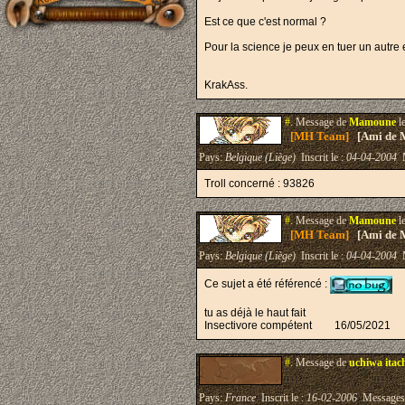
Est ce que c'est normal ?
Pour la science je peux en tuer un autre et
KrakAss.
#.
Message de
Mamoune
l
[MH Team]
[Ami de 
Pays:
Belgique (Liège)
Inscrit le :
04-04-2004
M
Troll concerné : 93826
#.
Message de
Mamoune
l
[MH Team]
[Ami de 
Pays:
Belgique (Liège)
Inscrit le :
04-04-2004
M
Ce sujet a été référencé :
tu as déjà le haut fait
Insectivore compétent
16/05/2021
#.
Message de
uchiwa itac
Pays:
France
Inscrit le :
16-02-2006
Messages