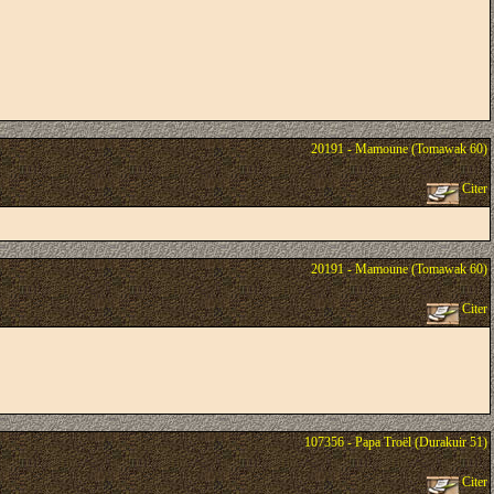
20191 - Mamoune (Tomawak 60)
Citer
20191 - Mamoune (Tomawak 60)
Citer
107356 - Papa Troël (Durakuir 51)
Citer