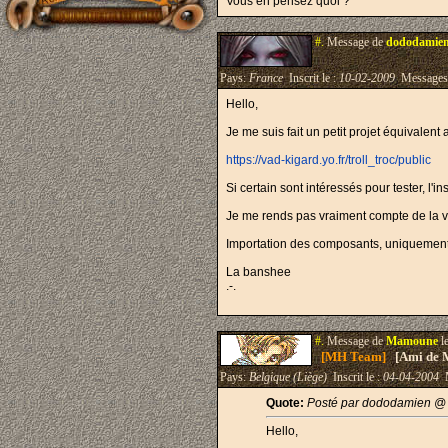
Vous en pensez quoi ?
#.
Message de
dododamie
Pays:
France
Inscrit le :
10-02-2009
Messages
Hello,
Je me suis fait un petit projet équivalen
https://vad-kigard.yo.fr/troll_troc/public
Si certain sont intéressés pour tester, l'in
Je me rends pas vraiment compte de la vo
Importation des composants, uniquement p
La banshee
.-.
#.
Message de
Mamoune
l
[MH Team]
[Ami de 
Pays:
Belgique (Liège)
Inscrit le :
04-04-2004
M
Quote:
Posté par dododamien @ 
Hello,