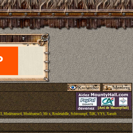
r3
,
Modérateur4
,
Modérateur5
,
Mr x
,
Rouletabille
,
Schtroumpf
,
TilK
,
VYS
,
Xaruth