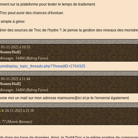
iennent sur la plateforme pour tester le temps de traitement.
&Troc peut avoir des chances d'évoluer.
 simple à gérer.
érer des sources de Troc de l'hydre ? Je pense la gestion des niveaux des monstres 
e 01-11-2022 à 10:53
MountyHall]
essages:
14404 (Balrog Furax)
orum/display_topic_threads.php?ThreadID=2764325
e 01-11-2022 à 11:44
MountyHall]
essages:
14404 (Balrog Furax)
nvoie moi un mail sur mon adresse mamoune@
ici
et je te l'enverrai également.
n
le 24-11-2022 à 21:16
:
77 (Momie Baveuse)
nts dans ma base de données. Ainsi, le Troll&Troc a le même nombre de composant