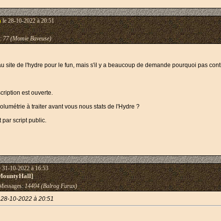
n
le 28-10-2022 à 20:51
:
77 (Momie Baveuse)
t au site de l'hydre pour le fun, mais s'il y a beaucoup de demande pourquoi pas con
scription est ouverte.
lumétrie à traiter avant vous nous stats de l'Hydre ?
ar script public.
e 31-10-2022 à 16:53
MountyHall]
essages:
14404 (Balrog Furax)
28-10-2022 à 20:51