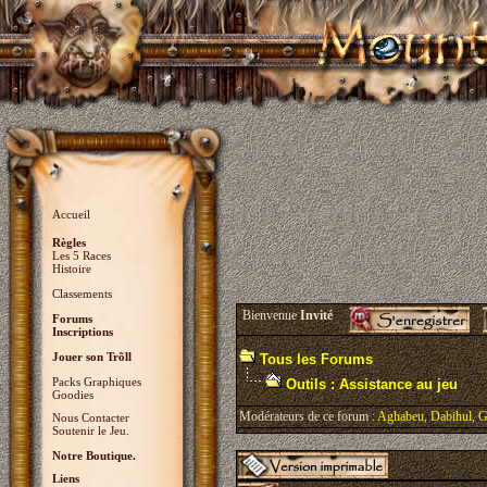
Accueil
Règles
Les 5 Races
Histoire
Classements
Bienvenue
Invité
Forums
Inscriptions
Jouer son Trõll
Tous les Forums
Packs Graphiques
Outils : Assistance au jeu
Goodies
Modérateurs de ce forum :
Aghabeu
,
Dabihul
,
G
Nous Contacter
Soutenir le Jeu.
Notre Boutique.
Liens