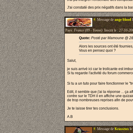
J'ai constaté des prix négatifs dans la ba
#.
Message de
ange blood
l
Pays:
France (89 - Yonne)
Inscrit le :
27-10-20
Quote:
Posté par Mamoune @ 28
Alors les sources ont été fournies
Vous en pensez quoi ?
Salut,
je suis arrivé ici car le trollcante est im
Si tu regarde l'activité du forum commer
Si tu a un tuto pour faire fonctionner le 
Edit, il semble que j'ai la réponse ... ça
contre sur le TDH il en affiche une quizai
de trop nombreuses reprises afin de pouvoi
Je te laisse tirer tes conclusions.
A.B
#.
Message de
Krasseux
le