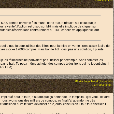
-
Trolléadors
-
s 6000 compo en vente à la mano, donc aucun résultat sur celui que je
r la vente", l'option est dispo sur MH mais elle implique de cliquer sur
sauter les réservations contrairement au TDH car elle va appliquer le tarif
elle que tu peux utiliser des filtres pour la mise en vente : c'est assez facile de
ez stocké 17000 compos, mais bon le TdH c'est pas une solution, il plante
oup les réincarnés ne pouvaient pas l'utiliser par exemple. Sans compter les
se par le hall. Tu peux même acheter des compos à des trolls qui ne jouent plus, il
9999 GGs).
88154 - Ange blood (Kastar 60)
-
Les illuminati
-
/ impliqué pour le faire, d'autant que ça demande un temps fou (j'ai voulu le faire
et nous avons tous des milliers de compos, au final j'ai abandonné très
f sinon tu va te faire dévaliser en 2 jours, conclusion il faut tout checker 1