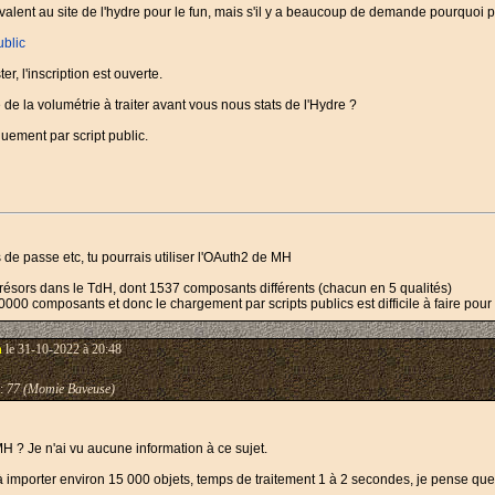
uivalent au site de l'hydre pour le fun, mais s'il y a beaucoup de demande pourquoi
ublic
er, l'inscription est ouverte.
e la volumétrie à traiter avant vous nous stats de l'Hydre ?
uement par script public.
 de passe etc, tu pourrais utiliser l'OAuth2 de MH
6 trésors dans le TdH, dont 1537 composants différents (chacun en 5 qualités)
0000 composants et donc le chargement par scripts publics est difficile à faire pou
n
le 31-10-2022 à 20:48
:
77 (Momie Baveuse)
 ? Je n'ai vu aucune information à ce sujet.
i à importer environ 15 000 objets, temps de traitement 1 à 2 secondes, je pense que 