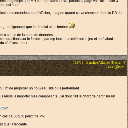
re très longtemps que MH cherche dans la BD, parfois la page va s'actualiser 3
che est nulle.
 plusieurs secondes pour l'afficher, imagine quand ça va chercher dans la DB du
page en ignorant que le résultat allait tomber
ement a cause de la base de données.
interactions sur le forum et par mp tout en accélérant le jeu et en évitant la
u côté fastidieux.
112713 - Banshee Affamée (Kastar 44)
-
Les affamés
-
ais plutôt de proposer un nouveau site plus performant.
réussi à importer mes composants. J'ai donc fait le choix de partir sur un
ublic/
 en cas de Bug, tu peux me MP.
s que la trocante.