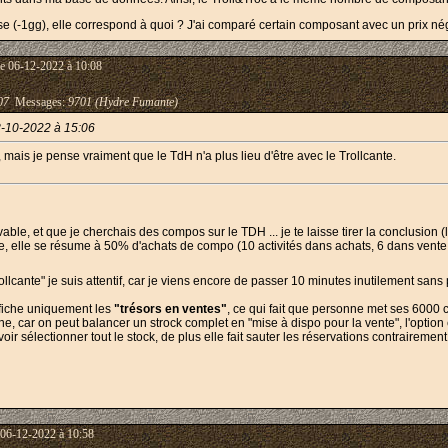
se (-1gg), elle correspond à quoi ? J'ai comparé certain composant avec un prix négat
e 06-12-2022 à 10:08
07
Messages:
9701 (Hydre Fumante)
-10-2022 à 15:06
, mais je pense vraiment que le TdH n'a plus lieu d'être avec le Trollcante.
buvable, et que je cherchais des compos sur le TDH ... je te laisse tirer la conclusion 
ce, elle se résume à 50% d'achats de compo (10 activités dans achats, 6 dans vente
"trollcante" je suis attentif, car je viens encore de passer 10 minutes inutilement san
 affiche uniquement les
"trésors en ventes"
, ce qui fait que personne met ses 6000 
ne, car on peut balancer un strock complet en "mise à dispo pour la vente", l'option
r sélectionner tout le stock, de plus elle fait sauter les réservations contrairement 
 06-12-2022 à 10:58