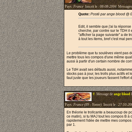
Pays:
France
Inscrit le :
08-08-2004
Messages
Quote:
Posté par ange blood @ 
Edit, il semble que j'ai la réponse
cherche, par contre sur le TDH il 
"afficher la page suivante" a de t
à tout les items, bref c'est mal pe
Le problème que tu soulèves vient pas de l
mettre tous les compos d'une même quali
aussi à partir d'un certain nombre de co
Le TdH avait ses défauts aussi, notamment
stocks pas à jour, les trolls plus actifs 
faut juste que les joueurs fassent l'effor
#.
Message de
ange blood
l
Pays:
France (89 - Yonne)
Inscrit le :
27-10-20
En théorie le trollcante a beaucoup de pot
ce matin), si tu MAJ tout les compos B à 
rapidement l'idée de mettre mes compos en
par 1.