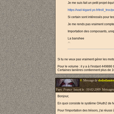
Je me suis fait un petit projet éq
https://vad-kigard.yo.fr/troll_troc/p
Si certain sont intéressés pour test
Je me rends pas vraiment compte d
Importation des composants, uniq
La banshee
.-.
Si tu ne veux pas vraiment gérer les mots
Pour le volume : il y a à l'instant 44988
Certaines tanières contiennent plus de 1
#.
Message de
dododamie
Pays:
France
Inscrit le :
10-02-2009
Messages
Bonjour,
En quoi consiste le système OAuth2 de MH
Pour l'importation des trésors, j'ai réuss