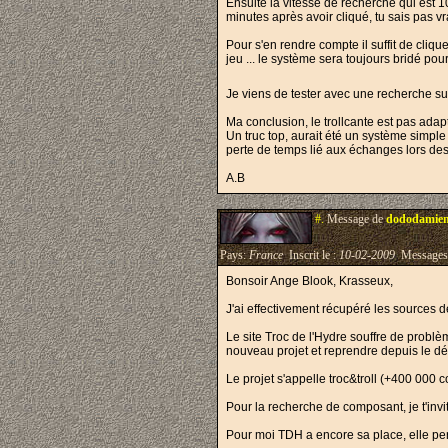
Ensuite la vitesse de recherche qui est 1
minutes après avoir cliqué, tu sais pas vr
Pour s'en rendre compte il suffit de cli
jeu ... le système sera toujours bridé pour
Je viens de tester avec une recherche sur
Ma conclusion, le trollcante est pas adap
Un truc top, aurait été un système simple 
perte de temps lié aux échanges lors des
A.B
#.
Message de
dododamie
Pays:
France
Inscrit le :
10-02-2009
Messages
Bonsoir Ange Blook, Krasseux,
J'ai effectivement récupéré les sources de 
Le site Troc de l'Hydre souffre de probl
nouveau projet et reprendre depuis le dé
Le projet s'appelle troc&troll (+400 000 
Pour la recherche de composant, je t'invi
Pour moi
TDH a encore sa place, elle pe