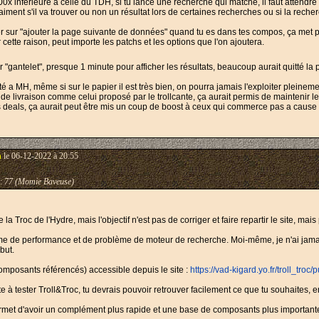
00x inférieure a celle du TDH, si tu lance une recherche qui matche, il faut attend
aiment s'il va trouver ou non un résultat lors de certaines recherches ou si la recher
quer sur "ajouter la page suivante de données" quand tu es dans tes compos, ça met
 cette raison, peut importe les patchs et les options que l'on ajoutera.
 "gantelet", presque 1 minute pour afficher les résultats, beaucoup aurait quitté la 
té a MH, même si sur le papier il est très bien, on pourra jamais l'exploiter plein
de livraison comme celui proposé par le trollcante, ça aurait permis de maintenir les 
 deals, ça aurait peut être mis un coup de boost à ceux qui commerce pas a cause d
n
le 06-12-2022 à 20:55
:
77 (Momie Baveuse)
la Troc de l'Hydre, mais l'objectif n'est pas de corriger et faire repartir le site, m
ème de performance et de problème de moteur de recherche. Moi-même, je n'ai jamais 
but.
composants référencés) accessible depuis le site :
https://vad-kigard.yo.fr/troll_troc/p
te à tester Troll&Troc, tu devrais pouvoir retrouver facilement ce que tu souhaites,
rmet d'avoir un complément plus rapide et une base de composants plus importante