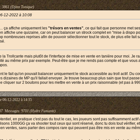
:
3861 (Djinn Tonique)
06-12-2022 à 10:08
 ... ça affiche uniquement les
"trésors en ventes"
, ce qui fait que personne met se
en affiche une quizaine, car on peut balancer un strock complet en "mise à dispo pou
rop nombreuses reprises afin de pouvoir sélectionner tout le stock, de plus elle fait 
nsé.
a Trollcante mais plutôt de l'interface de mise en vente en tanière pour moi. Je rapp
té au même prix par exemple. Peut-être que je me rends pas compte et que vous av
mpos.
 le fait qu'on pouvait balancer uniquement le stock accessible au troll actif. Du c
et les dizaines de MP qu'il fallait envoyer. Je trouve beaucoup plus sain que tout pas
t de cliquer sur 2 boutons pour les mettre en vente à un prix raisonnable (et pas à 9
e 06-12-2022 à 14:35
07
Messages:
9701 (Hydre Fumante)
entiel, en pratique c'est pas du tout le cas, les joueurs sont pas suffisamment actif 
disons 1000GG ça va shooter tout ceux qui sont réservé, donc tu dois tout vérifier, 
 ventes, sans parler des compos rare qui peuvent pas être mis en vente au même tari