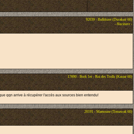
92039 - Bulldozer (Durakuir 60)
-
Hacinare
-
17690 - Bork 1er - Roi des Trolls (Kastar 60)
t que qqn arrive à récupérer l'accès aux sources bien entendu!
20191 - Mamoune (Tomawak 60)