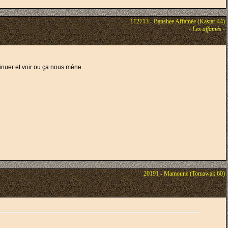
112713 - Banshee Affamée (Kastar 44)
-
Les affamés
-
tinuer et voir ou ça nous mène.
20191 - Mamoune (Tomawak 60)