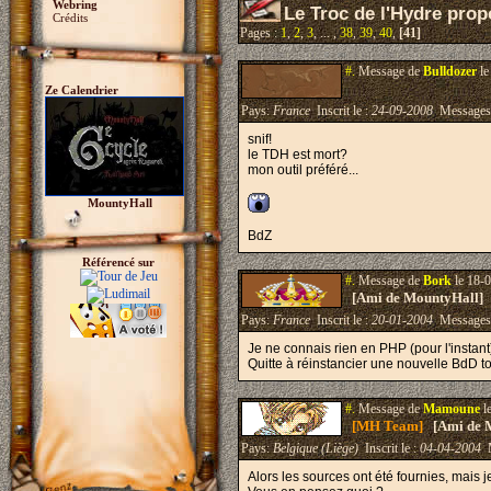
Webring
Le Troc de l'Hydre propo
Crédits
Pages :
1
,
2
,
3
, ... ,
38
,
39
,
40
,
[41]
#.
Message de
Bulldozer
le
Ze Calendrier
Pays:
France
Inscrit le :
24-09-2008
Messages
snif!
le TDH est mort?
mon outil préféré...
MountyHall
BdZ
Référencé sur
#.
Message de
Bork
le 18-0
[Ami de MountyHall]
Pays:
France
Inscrit le :
20-01-2004
Messages
Je ne connais rien en PHP (pour l'instant
Quitte à réinstancier une nouvelle BdD to
#.
Message de
Mamoune
l
[MH Team]
[Ami de 
Pays:
Belgique (Liège)
Inscrit le :
04-04-2004
M
Alors les sources ont été fournies, mais j