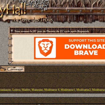
Nous sommes le
28° jour du Phoenix du 25° cycle après Ragnarok
rankausto
,
Loinvu
,
Madère
,
Mamoune
,
Modérateur 6
,
Modérateur1
,
Modérateur2
,
Modérateu