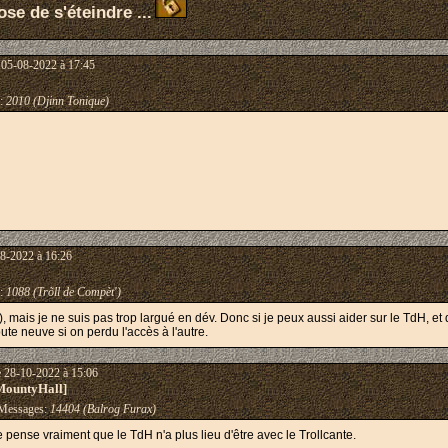
se de s'éteindre ...
 05-08-2022 à 17:45
:
2010 (Djinn Tonique)
8-2022 à 16:26
:
1088 (Trõll de Compèt')
), mais je ne suis pas trop largué en dév. Donc si je peux aussi aider sur le TdH, e
ute neuve si on perdu l'accès à l'autre.
e 28-10-2022 à 15:06
MountyHall]
essages:
14404 (Balrog Furax)
e pense vraiment que le TdH n'a plus lieu d'être avec le Trollcante.