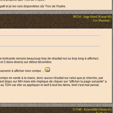
if et je les vois disponibles sûr Troc de l'hydre.
88154 - Ange blood (Kastar 60)
-
Les illuminati
-
(le trollcante renvois beaucoup trop de résultat nul ou trop long à afficher).
 et 3 dans divers) sur début décembre.
s parvenir à afficher mon compo ...
compo en vente à la mano, donc aucun résultat sur celui que je cherche, par
 est dispo sur MH mais elle implique de cliquer sur "afficher la page suivante" a
au TDH car elle va appliquer le tarif à tout les items, bref c'est mal pensé.
111346 - Kràssõûïllé (Skrim 41)