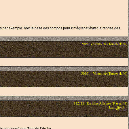
par exemple. Voir la base des compos pour l'intégrer et éviter la reprise des
20191 - Mamoune (Tomawak 60)
20191 - Mamoune (Tomawak 60)
112713 - Banshee Affamée (Kastar 44)
-
Les affamés
-
s a proposé que Troc de l'Hydre.