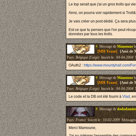
Le top serait que j'ai un gros trolls qui v
Ainsi, on pourra voir rapidement si Troll
Je vais créer un post dédié. Ça sera plus
Est-ce que tu penses que l'on peut récup
données par tous les trolls.
#.
Message de
Mamoune
l
[MH Team]
[Ami de 
Pays:
Belgique (Liège)
Inscrit le :
04-04-2004
M
OAuth2 :
https://www.mountyhall.com/F
#.
Message de
Mamoune
l
[MH Team]
[Ami de 
Pays:
Belgique (Liège)
Inscrit le :
04-04-2004
M
Le code et la DB ont été fourni à
Vlad
, e
#.
Message de
dododamie
Pays:
France
Inscrit le :
10-02-2009
Messages
Merci
Mamoune,
J'ai pu intégrer l'ensemble des composa