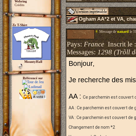
Webring
Crédits
Ogham AA*2 et VA, cha
Ze T-Shirt
#.
Message de
nanard
le 3
Pays:
France
Inscrit le 
Messages:
1298 (Trõll 
Bonjour,
MountyHall
Je recherche des mi
Référencé sur
AA :
Ce parchemin est couvert de 
AA :
Ce parchemin est couvert de grib
VA :
Ce parchemin est couvert de grib
Changement de nom *2