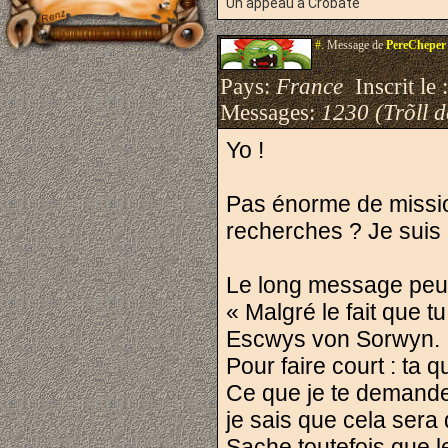
Un appeau à Crobate
#.
Message de
PereCheper
Pays:
France
Inscrit le 
Messages:
1230 (Trõll 
Yo !
Pas énorme de mission
recherches ? Je suis 
Le long message peut
« Malgré le fait que t
Escwys von Sorwyn.
Pour faire court : ta q
Ce que je te demande
je sais que cela sera d
Sache toutefois que l