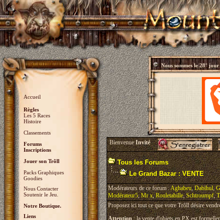
Nous sommes le
28° jour
Accueil
Règles
Les 5 Races
Histoire
Classements
Bienvenue
Invité
Forums
Inscriptions
Jouer son Trõll
Tous les Forums
Packs Graphiques
Le Grand Bazar : VENTE
Goodies
Modérateurs de ce forum :
Aghabeu
,
Dabihul
,
G
Nous Contacter
Soutenir le Jeu.
Modérateur5
,
Mr x
,
Rouletabille
,
Schtroumpf
,
T
Proposez ici tout ce que votre Trõll désire vendr
Notre Boutique.
Liens
Attention
: la vente d'objets en PX est formellem