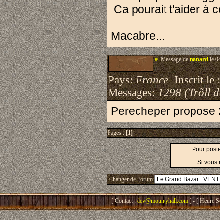
Ca pourait t'aider à 
Macabre...
#.
Message de
nanard
le 0
Pays:
France
Inscrit le 
Messages:
1298 (Trõll 
Perecheper propose 20
Pages :
[1]
Pour post
Si vous 
Changer de Forum
[ Contact :
dev@mountyhall.com
] - [ Heure S