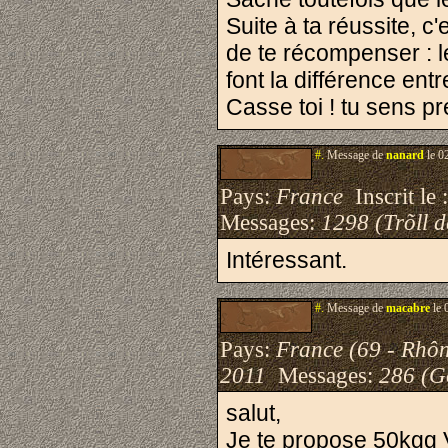
Suite à ta réussite, c
de te récompenser : le
font la différence entre
Casse toi ! tu sens p
#.
Message de
nanard
le 0
Pays:
France
Inscrit le 
Messages:
1298 (Trõll 
Intéressant.
#.
Message de
macabre
le 
Pays:
France (69 - Rhô
2011
Messages:
286 (G
salut,
Je te propose 50kgg 