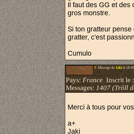
Il faut des GG et des
gros monstre.
Si ton gratteur pense 
gratter, c'est passionn
Cumulo
#.
Message de
Jaki
le 28-0
Pays:
France
Inscrit le 
Messages:
1407 (Trõll 
Merci à tous pour vos
a+
Jaki