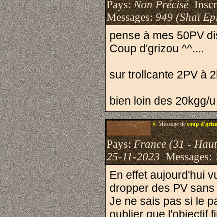
Pays:
Non Précisé
Inscri
Messages:
949 (Shaï Epi
pense à mes 50PV dis
Coup d'grizou ^^....
sur trollcante 2PV à 2
bien loin des 20kgg/u
#.
Message de
coup d'griz
Pays:
France (31 - Hau
25-11-2023
Messages:
En effet aujourd'hui 
dropper des PV sans p
Je ne sais pas si le p
oublier que l'objectif