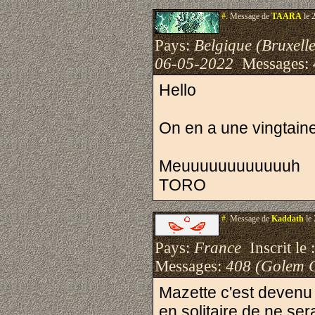
#.
Message de
TAARA
le 
Pays:
Belgique (Bruxelle
06-05-2022
Messages:
Hello
On en a une vingtaine 
Meuuuuuuuuuuuuh
TORO
#.
Message de
Kaddath
le 
Pays:
France
Inscrit le 
Messages:
408 (Golem 
Mazette c'est devenu d
en solitaire de ne se