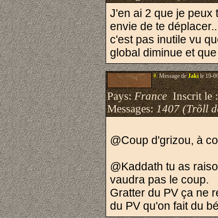
J'en ai 2 que je peux 
envie de te déplacer.
c'est pas inutile vu 
global diminue et que
#.
Message de
Jaki
le 19-0
Pays:
France
Inscrit le 
Messages:
1407 (Trõll 
@Coup d'grizou, à c
@Kaddath tu as raison.
vaudra pas le coup.
Gratter du PV ça ne r
du PV qu'on fait du bé