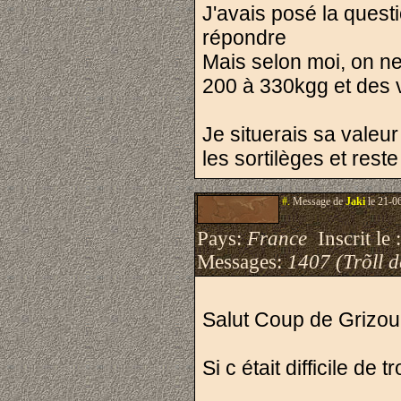
J'avais posé la quest
répondre
Mais selon moi, on ne
200 à 330kgg et des 
Je situerais sa valeu
les sortilèges et res
#.
Message de
Jaki
le 21-0
Pays:
France
Inscrit le 
Messages:
1407 (Trõll 
Salut Coup de Grizou
Si c était difficile d