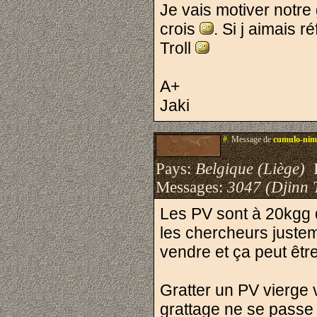
Je vais motiver notre 
crois
. Si j aimais r
Troll
A+
Jaki
#.
Message de
cumulo-ni
Pays:
Belgique (Liège)
I
Messages:
3047 (Djinn 
Les PV sont à 20kgg d
les chercheurs justem
vendre et ça peut êt
Gratter un PV vierge 
grattage ne se passe 