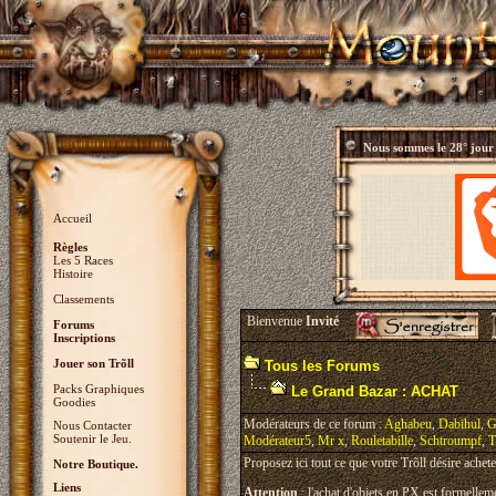
Nous sommes le
28° jour
Accueil
Règles
Les 5 Races
Histoire
Classements
Bienvenue
Invité
Forums
Inscriptions
Jouer son Trõll
Tous les Forums
Packs Graphiques
Le Grand Bazar : ACHAT
Goodies
Modérateurs de ce forum :
Aghabeu
,
Dabihul
,
G
Nous Contacter
Soutenir le Jeu.
Modérateur5
,
Mr x
,
Rouletabille
,
Schtroumpf
,
T
Proposez ici tout ce que votre Trõll désire achete
Notre Boutique.
Liens
Attention
: l'achat d'objets en PX est formelleme