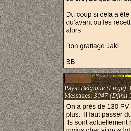
Du coup si cela a été
qu’avant ou les recet
alors.
Bon grattage Jaki.
BB
#.
Message de
cumulo-ni
Pays:
Belgique (Liège)
I
Messages:
3047 (Djinn 
On a près de 130 PV 
plus. Il faut passer d
Ils sont actuellement
moins cher si gros lot