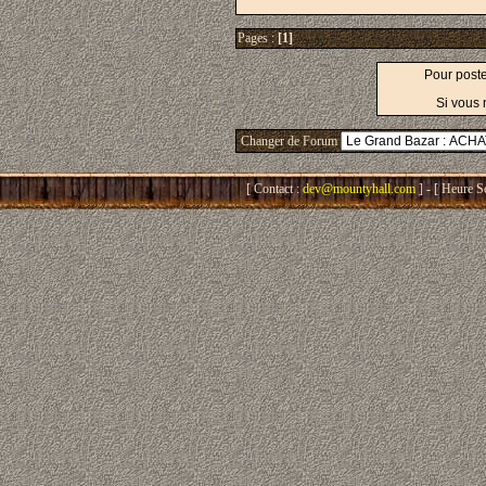
Pages :
[1]
Pour post
Si vous 
Changer de Forum
[ Contact :
dev@mountyhall.com
] - [ Heure S