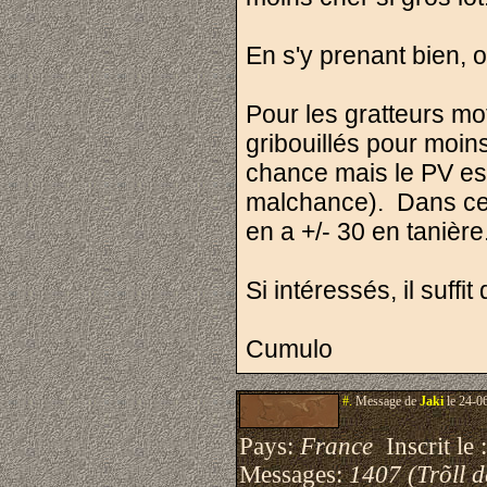
En s'y prenant bien,
Pour les gratteurs m
gribouillés pour moin
chance mais le PV est
malchance). Dans ce 
en a +/- 30 en tanière
Si intéressés, il suffi
Cumulo
#.
Message de
Jaki
le 24-0
Pays:
France
Inscrit le 
Messages:
1407 (Trõll 