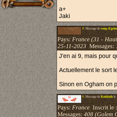
a+
Jaki
#.
Message de
coup d'griz
Pays:
France (31 - Hau
25-11-2023
Messages:
J'en ai 9, mais pour 
Actuellement le sort 
Sinon en Ogham on pe
#.
Message de
Kaddath
le 
Pays:
France
Inscrit le 
Messages:
408 (Golem 