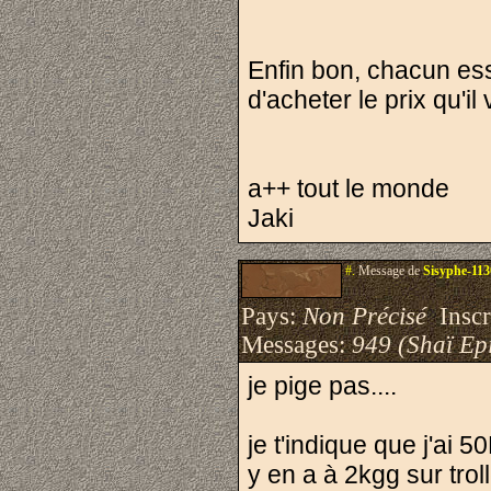
Enfin bon, chacun ess
d'acheter le prix qu'il
a++ tout le monde
Jaki
#.
Message de
Sisyphe-11
Pays:
Non Précisé
Inscri
Messages:
949 (Shaï Epi
je pige pas....
je t'indique que j'ai 
y en a à 2kgg sur tro