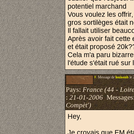
potentiel marchand
Vous voulez les offrir
gros sortilèges était
Il fallait utiliser be
Après avoir fait cette e
et était proposé 20k?
Cela m'a paru bizarre
l'étude s'était rué s
#.
Message de
louisonb
le 
Pays:
France (44 - Loire
:
21-01-2006
Messages
Compèt')
Hey,
Je croyais que EM éta