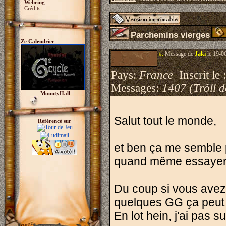
Webring
Crédits
Parchemins vierges
Ze Calendrier
#.
Message de
Jaki
le 19-0
Pays:
France
Inscrit le 
Messages:
1407 (Trõll 
MountyHall
Salut tout le monde,
Référencé sur
et ben ça me semble p
quand même essayer
Du coup si vous avez 
quelques GG ça peut 
En lot hein, j'ai pas 