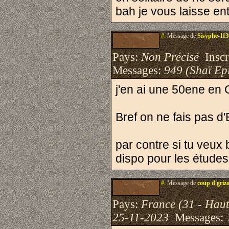
bah je vous laisse ent
#.
Message de
Sisyphe-11
Pays:
Non Précisé
Inscri
Messages:
949 (Shaï Epi
j'en ai une 50ene en G
Bref on ne fais pas d
par contre si tu veux
dispo pour les études
#.
Message de
coup d'griz
Pays:
France (31 - Hau
25-11-2023
Messages: