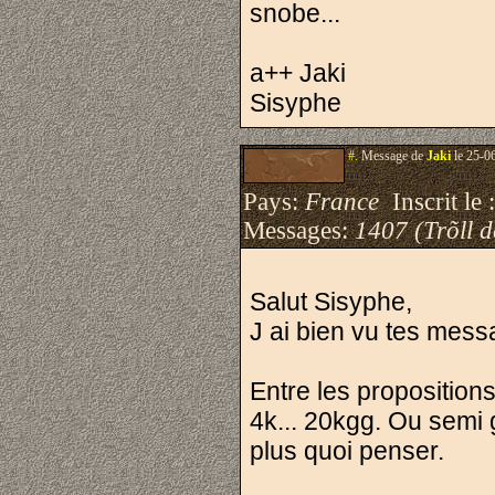
snobe...
a++ Jaki
Sisyphe
#.
Message de
Jaki
le 25-0
Pays:
France
Inscrit le 
Messages:
1407 (Trõll 
Salut Sisyphe,
J ai bien vu tes mess
Entre les proposition
4k... 20kgg. Ou semi 
plus quoi penser.