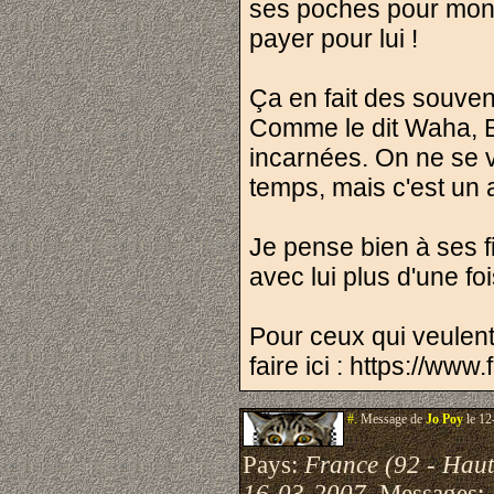
ses poches pour montre
payer pour lui !
Ça en fait des souven
Comme le dit Waha, Be
incarnées. On ne se vo
temps, mais c'est un 
Je pense bien à ses fi
avec lui plus d'une foi
Pour ceux qui veulent
faire ici : https://w
#.
Message de
Jo Poy
le 12
Pays:
France (92 - Haut
16-03-2007
Messages: