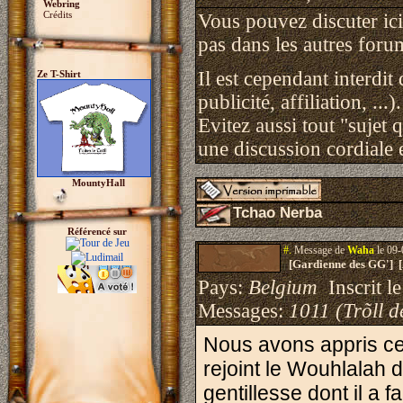
Webring
Crédits
Vous pouvez discuter ici 
pas dans les autres foru
Il est cependant interdit
Ze T-Shirt
publicité, affiliation, ...).
Evitez aussi tout "sujet 
une discussion cordiale e
MountyHall
Tchao Nerba
Référencé sur
#.
Message de
Waha
le 09-
[Gardienne des GG'] 
Pays:
Belgium
Inscrit le
Messages:
1011 (Trõll d
Nous avons appris ce
rejoint le Wouhlalah 
gentillesse dont il a f