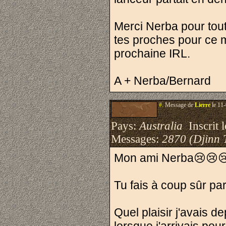
Merci Nerba pour tou
tes proches pour ce m
prochaine IRL.
A + Nerba/Bernard
#.
Message de
Lierre
le 11-
Pays:
Australia
Inscrit l
Messages:
2870 (Djinn 
Mon ami Nerba😢😢
Tu fais à coup sûr pa
Quel plaisir j'avais 