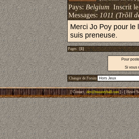
Pays:
Belgium
Inscrit le
Messages:
1011 (Trõll d
Merci Jo Poy pour le l
suis preneuse.
Pages :
[1]
Pour post
Si vous 
Changer de Forum
[ Contact :
dev@mountyhall.com
] - [ Heure S