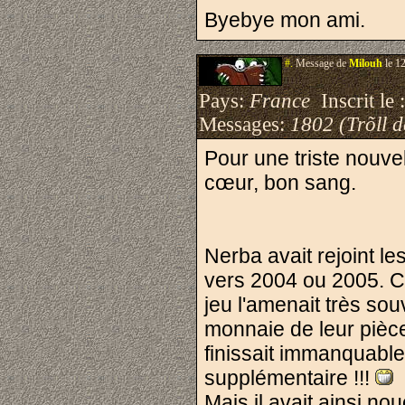
Byebye mon ami.
#.
Message de
Milouh
le 1
Pays:
France
Inscrit le 
Messages:
1802 (Trõll 
Pour une triste nouvell
cœur, bon sang.
Nerba avait rejoint l
vers 2004 ou 2005. C'é
jeu l'amenait très sou
monnaie de leur pièce
finissait immanquable
supplémentaire !!!
Mais il avait ainsi n