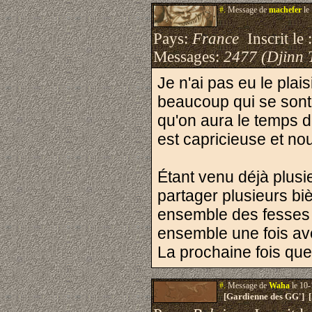
#.
Message de
machefer
le
Pays:
France
Inscrit le 
Messages:
2477 (Djinn 
Je n'ai pas eu le pla
beaucoup qui se sont 
qu'on aura le temps de
est capricieuse et nou
Étant venu déjà plusie
partager plusieurs bi
ensemble des fesses 
ensemble une fois av
La prochaine fois que
#.
Message de
Waha
le 10-
[Gardienne des GG'] 