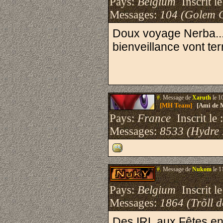
Pays:
Belgium
Inscrit le
Messages:
104 (Golem 
Doux voyage Nerba...
bienveillance vont t
#.
Message de
Xaruth
le 1
[MH Team]
[Ami de 
Pays:
France
Inscrit le 
Messages:
8533 (Hydre
#.
Message de
Nukom
le 1
Pays:
Belgium
Inscrit le
Messages:
1864 (Trõll 
Des IRL aux Fêtes en 