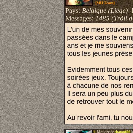
[MH Team]
Pays:
Belgique (Liège)
I
Messages:
1485 (Trõll 
L'un de mes souvenirs
passées dans le camp 
ans et je me souviens
tous les jeunes prése
Evidemment tous ces 
soirées jeux. Toujour
à chacune de nos ren
Il sera un peu plus d
de retrouver tout le 
Au revoir l'ami, tu no
#.
Message de
chaton666
l