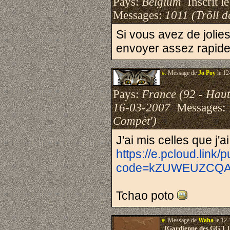
Pays:
Belgium
Inscrit le
Messages:
1011 (Trõll d
Si vous avez de jolie
envoyer assez rapid
#.
Message de
Jo Poy
le 12
Pays:
France (92 - Haut
16-03-2007
Messages:
Compèt')
J'ai mis celles que j'ai
https://e.pcloud.link/
code=kZUWEUZCQAs
Tchao poto
#.
Message de
Waha
le 12-
[Gardienne des GG'] 