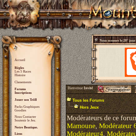
Nous sommes le
28° jour
Accueil
Règles
Les 5 Races
Histoire
Classements
Bienvenue
Invité
Forums
Inscriptions
Jouer son Trõll
Tous les Forums
Packs Graphiques
Hors Jeux
Goodies
Modérateurs de ce foru
Nous Contacter
Soutenir le Jeu.
Mamoune
,
Modérateur 
Notre Boutique.
Modérateur4
,
Modérate
Liens