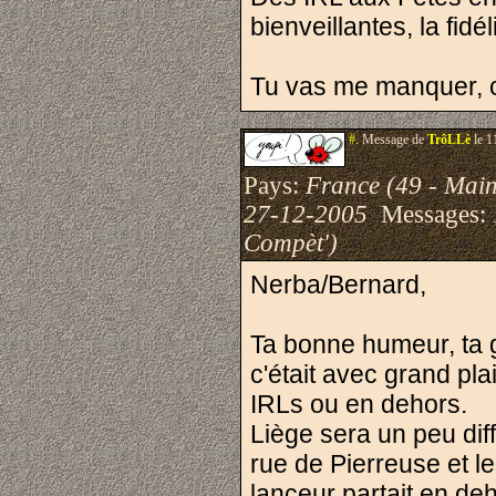
bienveillantes, la fidél
Tu vas me manquer, 
#.
Message de
TrôLLè
le 1
Pays:
France (49 - Main
27-12-2005
Messages:
Compèt')
Nerba/Bernard,
Ta bonne humeur, ta g
c'était avec grand plai
IRLs ou en dehors.
Liège sera un peu diff
rue de Pierreuse et le
lanceur partait en de