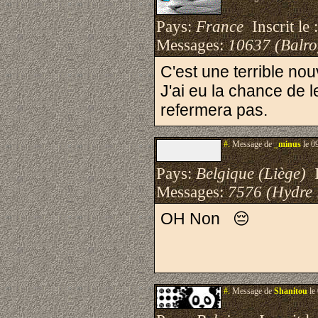
Pays:
France
Inscrit le 
Messages:
10637 (Balro
C'est une terrible nou
J'ai eu la chance de l
refermera pas.
#.
Message de
_minus
le 0
Pays:
Belgique (Liège)
I
Messages:
7576 (Hydre
OH Non 😔
#.
Message de
Shanitou
le