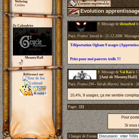
Webring
Crédits
Evolution apprentissage
#.
Message de
disturbed
le
Ze Calendrier
Pays:
France
Inscrit le :
21-12-2006
Messages
Téléportation Ogham 9 usages (Apprentis
MountyHall
Priez pour moi pauvres trolls !!!
#.
Message de
Vaï Kaï
le 1
Référencé sur
[Ami de MountyHall]
Pays:
France (94 - Val-de-Marne)
Inscrit le :
2
10,4%, 9 usages, ça me semble compli
Pages :
[1]
Pour post
Si vous 
Changer de Forum