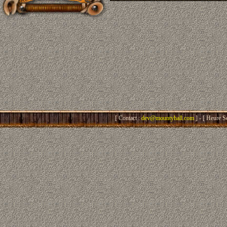
[ Contact :
dev@mountyhall.com
] - [ Heure S