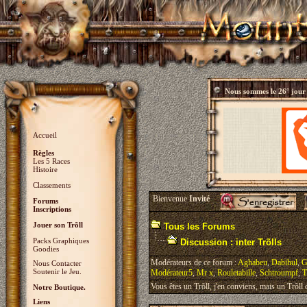
Nous sommes le
26° jour
Accueil
Règles
Les 5 Races
Histoire
Classements
Bienvenue
Invité
Forums
Inscriptions
Jouer son Trõll
Tous les Forums
Packs Graphiques
Discussion : inter Trõlls
Goodies
Modérateurs de ce forum :
Aghabeu
,
Dabihul
,
G
Nous Contacter
Soutenir le Jeu.
Modérateur5
,
Mr x
,
Rouletabille
,
Schtroumpf
,
T
Vous êtes un Trõll, j'en conviens, mais un Trõll ci
Notre Boutique.
Liens