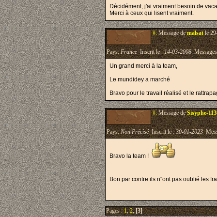
Décidément, j'ai vraiment besoin de vacan
Merci à ceux qui lisent vraiment.
#.
Message de
malsat
le 29
Pays:
France
Inscrit le :
14-03-2008
Messages
Un grand merci à la team,
Le mundidey a marché
Bravo pour le travail réalisé et le rattrap
#.
Message de
Sisyphe-11
Pays:
Non Précisé
Inscrit le :
30-01-2023
Mess
Bravo la team !
Bon par contre ils n''ont pas oublié les f
Pages :
1
,
2
,
[3]