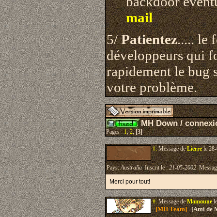
backdoor évent
mail
5/
Patientez
..... l
développeurs qui fo
rapidement le bug si
votre problème.
MH Down / connexi
Pages :
1
,
2
,
[3]
#.
Message de
Lierre
le 28-
Pays:
Australia
Inscrit le :
21-05-2002
Messag
Merci pour tout!
#.
Message de
Mamoune
l
[MH Team]
[Ami de 