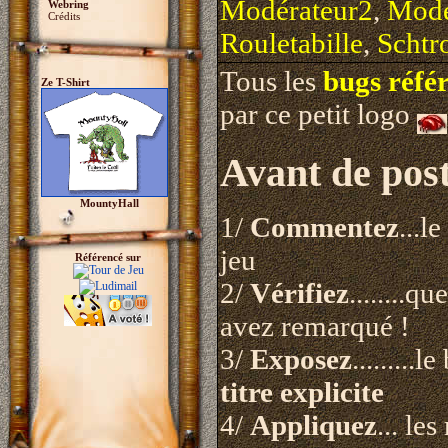
Modérateur2
,
Modé
Webring
Crédits
Rouletabille
,
Schtr
Tous les
bugs réfé
Ze T-Shirt
par ce petit logo
Avant de pos
MountyHall
1/
Commentez
...l
jeu
Référencé sur
2/
Vérifiez
........q
avez remarqué !
3/
Exposez
........
titre explicite
4/
Appliquez
... le