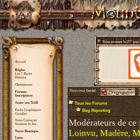
Nous sommes le
27° jour
Accueil
Règles
Les 5 Races
Histoire
Classements
Bienvenue
Invité
Forums
Inscriptions
Jouer son Trõll
Tous les Forums
Packs Graphiques
Bug Reporting
Goodies
Modérateurs de ce
Nous Contacter
Soutenir le Jeu.
Loinvu
,
Madère
,
M
Notre Boutique.
Liens