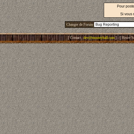
Pour post
Si vous 
Changer de Forum
[ Contact :
dev@mountyhall.com
] - [ Heure S