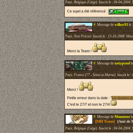
Pays:
Belgique (Liège)
Inscrit le :
04-04-2004
M
Ce sujet a été référencé :
#.
Message de
willow93
le 
Pays:
Non Précisé
Inscrit le :
13-10-2008
Mess
Merci la Team !
#.
Message de
untypcool
le
Pays:
France (77 - Seine-et-Marne)
Inscrit le :
Merci !
Petite erreur dans la date : "
Les données du 
C'est le 27/7 et non le 27/4.
#.
Message de
Mamoune
l
[MH Team]
[Ami de 
Pays:
Belgique (Liège)
Inscrit le :
04-04-2004
M