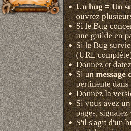
Un bug = Un su
ouvrez plusieurs
Si le Bug concer
une guilde en pa
Si le Bug survie
(URL complète)
Donnez et datez 
Si un
message d
pertinente dans
Donnez la versi
Si vous avez u
pages, signalez 
S'il s'agit d'un