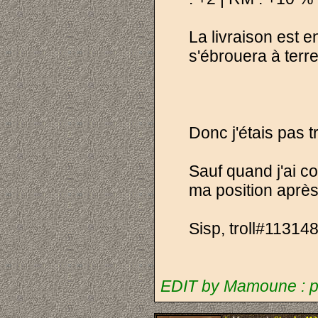
La livraison est 
s'ébrouera à ter
Donc j'étais pas tr
Sauf quand j'ai c
ma position après
Sisp, troll#11314
EDIT by Mamoune : pa