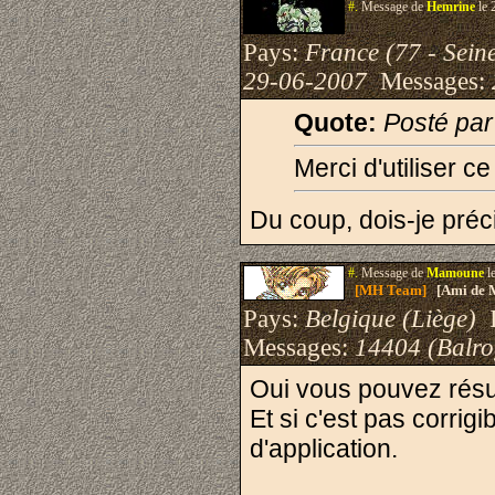
#.
Message de
Hemrine
le 
Pays:
France (77 - Sein
29-06-2007
Messages:
Quote:
Posté pa
Merci d'utiliser c
Du coup, dois-je préci
#.
Message de
Mamoune
l
[MH Team]
[Ami de 
Pays:
Belgique (Liège)
I
Messages:
14404 (Balro
Oui vous pouvez résu
Et si c'est pas corrig
d'application.