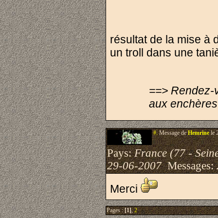
résultat de la mise à 
un troll dans une tani
==> Rendez-v
aux enchères
#.
Message de
Hemrine
le 
Pays:
France (77 - Sein
29-06-2007
Messages:
Merci
Pages :
[1]
,
2