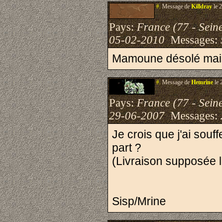
#.
Message de
Killdray
le 
Pays:
France (77 - Sein
05-02-2010
Messages:
Mamoune désolé mais 
#.
Message de
Hemrine
le 
Pays:
France (77 - Sein
29-06-2007
Messages:
Je crois que j'ai souf
part ?
(Livraison supposée l
Sisp/Mrine