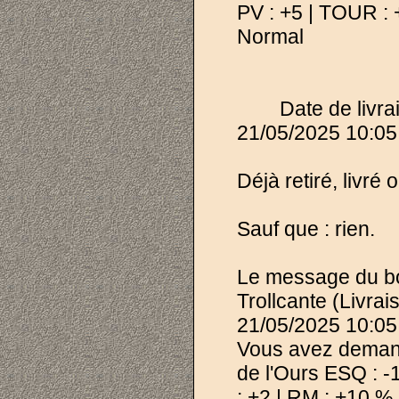
PV : +5 | TOUR : 
Normal
Date de livr
21/05/2025 10:05
Déjà retiré, livré o
Sauf que : rien.
Le message du bot
Trollcante (Livra
21/05/2025 10:05
Vous avez demand
de l'Ours ESQ : -
: +2 | RM : +10 %