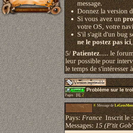
message.
Donnez la version d
Si vous avez un
pro
votre OS, votre navi
S'il s'agit d'un bug 
ne le postez pas ici
5/
Patientez
..... le for
leur possible pour interv
le temps de s'intéresser 
Problème sur le tro
Pages :
[1]
,
2
#.
Message de
LeGrosMon
Pays:
France
Inscrit le 
Messages:
15 (P'tit Gob'