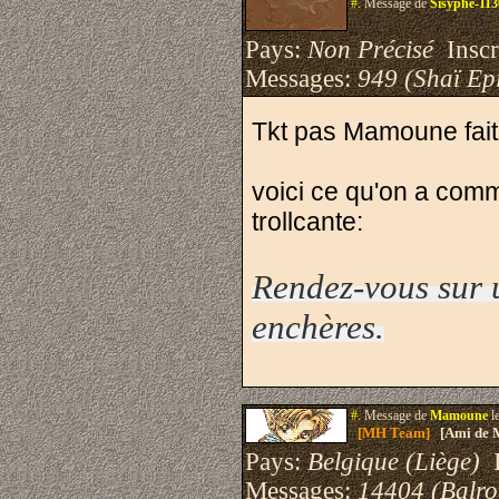
#.
Message de
Sisyphe-11
Pays:
Non Précisé
Inscri
Messages:
949 (Shaï Epi
Tkt pas Mamoune fai
voici ce qu'on a com
trollcante:
Rendez-vous sur 
enchères.
#.
Message de
Mamoune
l
[MH Team]
[Ami de 
Pays:
Belgique (Liège)
I
Messages:
14404 (Balro