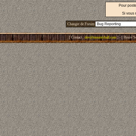
Pour post
Si vous 
Changer de Forum
[ Contact :
dev@mountyhall.com
] - [ Heure S