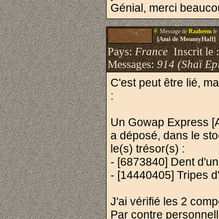
Génial, merci beauco
#.
Message de
Razheem
le
[Ami de MountyHall]
Pays:
France
Inscrit le 
Messages:
914 (Shaï Epi
C'est peut être lié, m
:
Un Gowap Express [A
a déposé, dans le sto
le(s) trésor(s) :
- [6873840] Dent d'u
- [14440405] Tripes 
J'ai vérifié les 2 com
Par contre personnelle