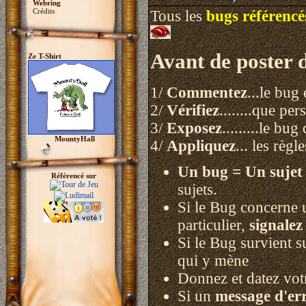
Webring
Crédits
Tous les
bugs référencé
Avant de poster 
Ze T-Shirt
1/
Commentez
...le bug
2/
Vérifiez
........que pe
3/
Exposez
.........le b
MountyHall
4/
Appliquez
... les règl
Un bug = Un sujet 
Référencé sur
sujets.
Si le Bug concerne u
particulier,
signale
Si le Bug survient 
qui y mène
Donnez et datez votr
Si un
message d'er