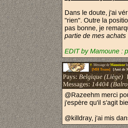
Dans le doute, j'ai vér
"rien". Outre la positi
pas bonne, je remarq
partie de mes achats
EDIT by Mamoune : pa
#.
Message de
Mamoune
l
[MH Team]
[Ami de 
Pays:
Belgique (Liège)
I
Messages:
14404 (Balro
@Razeehm merci pour
j'espère qu'il s'agit 
@killdray, j'ai mis da