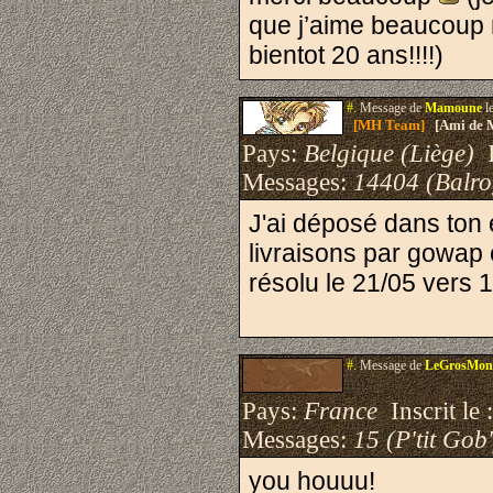
que j’aime beaucoup m
bientot 20 ans!!!!)
#.
Message de
Mamoune
l
[MH Team]
[Ami de 
Pays:
Belgique (Liège)
I
Messages:
14404 (Balro
J'ai déposé dans ton 
livraisons par gowap e
résolu le 21/05 vers 
#.
Message de
LeGrosMon
Pays:
France
Inscrit le 
Messages:
15 (P'tit Gob'
you houuu!