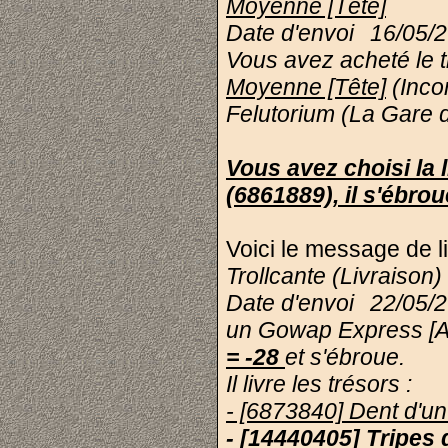
Moyenne [Tête]
Date d'envoi
16/05/
Vous avez acheté le 
Moyenne [Tête]
(Inco
Felutorium (La Gare
Vous avez choisi la
(6861889), il s'ébro
Voici le message de li
Trollcante (Livraison)
Date d'envoi
22/05/2
un Gowap Express [An
= -28
et s'ébroue.
Il livre les trésors :
- [6873840] Dent d'u
- [14440405] Tripes