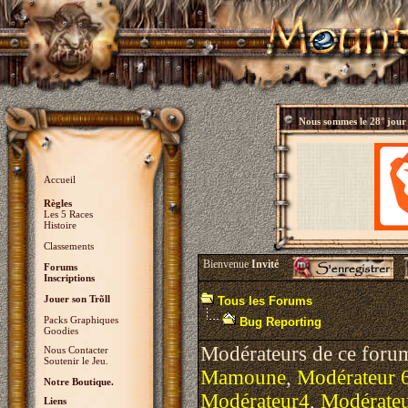
Nous sommes le
28° jour
Accueil
Règles
Les 5 Races
Histoire
Classements
Bienvenue
Invité
Forums
Inscriptions
Jouer son Trõll
Tous les Forums
Packs Graphiques
Bug Reporting
Goodies
Modérateurs de ce foru
Nous Contacter
Soutenir le Jeu.
Mamoune
,
Modérateur 
Notre Boutique.
Modérateur4
,
Modérate
Liens