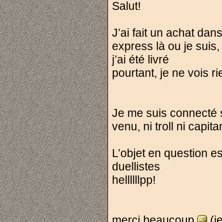
Salut!
J’ai fait un achat dan
express là ou je suis,
j’ai été livré
pourtant, je ne vois 
Je me suis connecté s
venu, ni troll ni capit
L’objet en question e
duellistes
hellllllpp!
merci beaucoup
(je