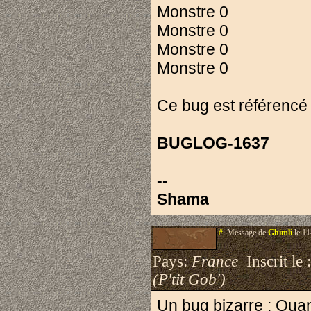
Monstre 0
Monstre 0
Monstre 0
Monstre 0
Ce bug est référencé
BUGLOG-1637
--
Shama
#.
Message de
Ghimli
le 11
Pays:
France
Inscrit le 
(P'tit Gob')
Un bug bizarre : Quand