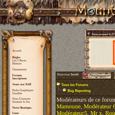
Nous sommes le
27
Accueil
Règles
Les 5 Races
Histoire
Classements
Bienvenue
Invité
Forums
Inscriptions
Jouer son Trõll
Tous les Forums
Packs Graphiques
Bug Reporting
Goodies
Modérateurs de ce foru
Nous Contacter
Soutenir le Jeu.
Mamoune
,
Modérateur 
Notre Boutique.
Modérateur5
,
Mr x
,
Roul
Liens