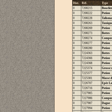
Dist.
Réf.
Type
0
7208215
Bouclie
0
7208222
Potion
0
7208228
Talisma
0
7208263
Tunique 
0
7208269
Potion
0
7208273
Bottes
0
7208274
Compos
0
7208277
Potion
0
7208280
Potion
0
7224363
Bottes
0
7224366
Potion
0
7224368
Potion
0
7225374
Grosse 
0
7225377
Potion
0
7225381
Masse 
0
7226707
Epée L
0
7226716
Potion
0
7227985
Potion
0
7227986
Compos
0
7227987
Dague
0
7227994
Potion