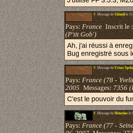
J'utilise FF 3.5.3, MZ
#.
Message de
Ghimli
le 11
Pays:
France
Inscrit le 
(P'tit Gob')
Ah, j'ai réussi à enre
Bug enregistré sous 
#.
Message de
Ursus Spel
Pays:
France (78 - Yveli
2005
Messages:
7356 (
C'est le pouvoir du fu
#.
Message de
Hemrine
le 
Pays:
France (77 - Sein