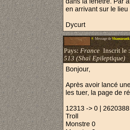
dans la fenêtre. Par a
en arrivant sur le lieu
Dycurt
#.
Message de
Shamarank
Pays:
France
Inscrit le 
513 (Shaï Epileptique)
Bonjour,
Après avoir lancé une
les tuer, la page de ré
12313 -> 0 | 2620388
Troll
Monstre 0