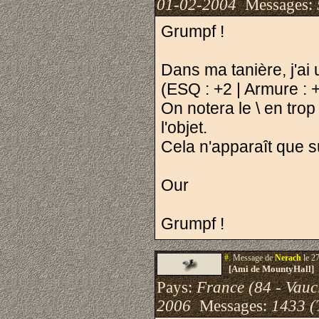
01-02-2004
Messages:
Grumpf !
Dans ma tanière, j'ai
(ESQ : +2 | Armure : +
On notera le \ en trop
l'objet.
Cela n'apparaît que sur
Our
Grumpf !
#.
Message de
Nerach
le 2
[Ami de MountyHall]
Pays:
France (84 - Vauc
2006
Messages:
1433 (