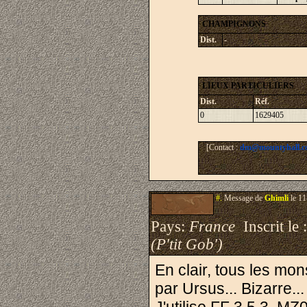
CHAMPIGNONS
Dist.
-
LIEUX PARTICULIERS
Dist.
Réf.
0
1629405
[Contact :
dm@mountyhall.c
#.
Message de
Ghimli
le 11
Pays:
France
Inscrit le 
(P'tit Gob')
En clair, tous les mon
par Ursus... Bizarre...