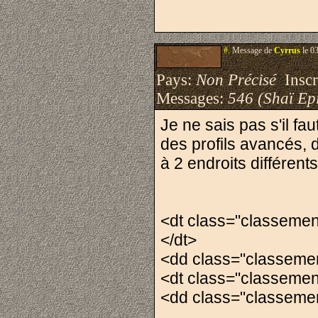
#.
Message de
Cyrrus
le 0
Pays:
Non Précisé
Inscri
Messages:
546 (Shaï Epi
Je ne sais pas s'il fa
des profils avancés, d
à 2 endroits différents
<dt class="classemen
</dt>
<dd class="classem
<dt class="classemen
<dd class="classem