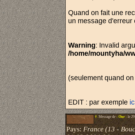
Quand on fait une rec
un message d'erreur q
Warning
: Invalid arg
/home/mountyha/ww
(seulement quand on 
EDIT : par exemple
ic
#.
Message de
- Our -
le 29
Pays:
France (13 - Bou