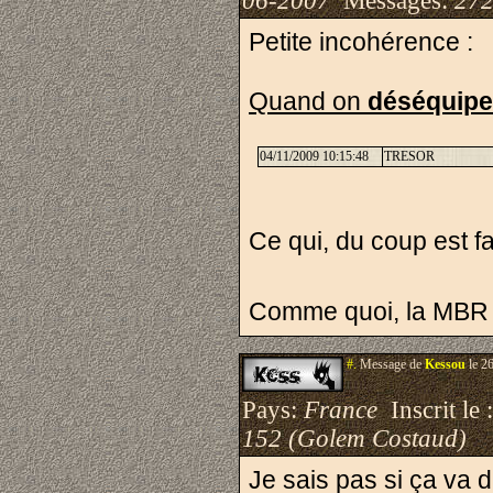
06-2007
Messages:
272
Petite incohérence :
Quand on
déséquipe
04/11/2009 10:15:48
TRESOR
Ce qui, du coup est fa
Comme quoi, la MBR 
#.
Message de
Kessou
le 2
Pays:
France
Inscrit le 
152 (Golem Costaud)
Je sais pas si ça va d