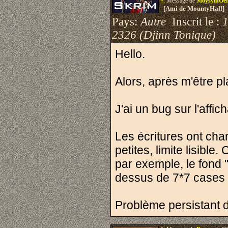
#.
Message de
MoysylnOei
[Ami de MountyHall]
Pays:
Autre
Inscrit le :
2326 (Djinn Tonique)
Hello.
Alors, après m'être pl
J'ai un bug sur l'affi
Les écritures ont chan
petites, limite lisible
par exemple, le fond "
dessus de 7*7 cases 
Problème persistant d