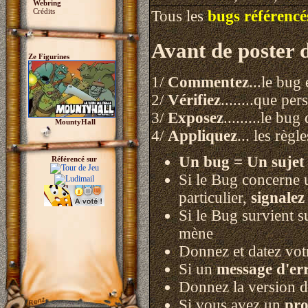
Webring
Crédits
Tous les
bugs référencé
Avant de poster 
Ze Figurines
1/
Commentez
...le bug
2/
Vérifiez
........que pe
3/
Exposez
.........le b
MountyHall
4/
Appliquez
... les règl
Un bug = Un sujet 
Référencé sur
Si le Bug concerne u
particulier,
signale
Si le Bug survient 
mène
Donnez et datez votr
Si un
message d'er
Donnez la version d
Si vous avez un
pro