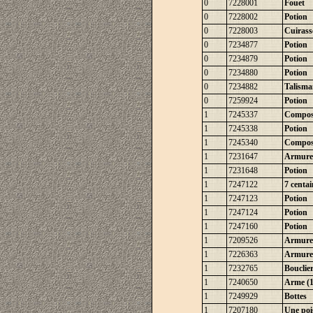
0
7228001
Fouet
0
7228002
Potion
0
7228003
Cuirasse
0
7234877
Potion
0
7234879
Potion
0
7234880
Potion
0
7234882
Talisma
0
7259924
Potion
1
7245337
Compos
1
7245338
Potion
1
7245340
Compos
1
7231647
Armure
1
7231648
Potion
1
7247122
7 centai
1
7247123
Potion
1
7247124
Potion
1
7247160
Potion
1
7209526
Armure
1
7226363
Armure
1
7232765
Bouclie
1
7240650
Arme (1
1
7249929
Bottes
1
7207180
Une poi