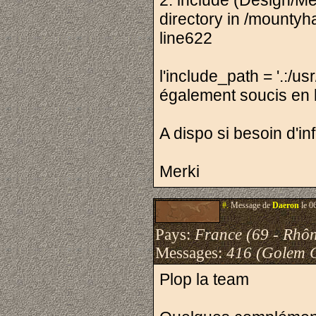
2: include (Design/Me
directory in /mounty
line622
l'include_path = '.:/u
également soucis en 
A dispo si besoin d'i
Merki
#.
Message de
Daeron
le 0
Pays:
France (69 - Rhô
Messages:
416 (Golem 
Plop la team