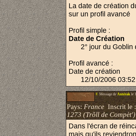
La date de création du
sur un profil avancé
Profil simple :
Date de Création
2° jour du Goblin
Profil avancé :
Date de création
12/10/2006 03:52
#.
Message de
Antérak
le 
Pays:
France
Inscrit le 
1273 (Trõll de Compèt')
Dans l'écran de réinca
mais qu'ils reviendron