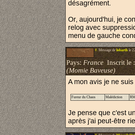
désagrément.
Or, aujourd'hui, je c
relog avec suppressio
menu de gauche condu
#.
Message de
lobarth
le 2
Pays:
France
Inscrit le 
(Momie Baveuse)
A mon avis je ne suis
Fureur du Chaos
Malédiction
RM 
Je pense que c'est un
après j'ai peut-être r