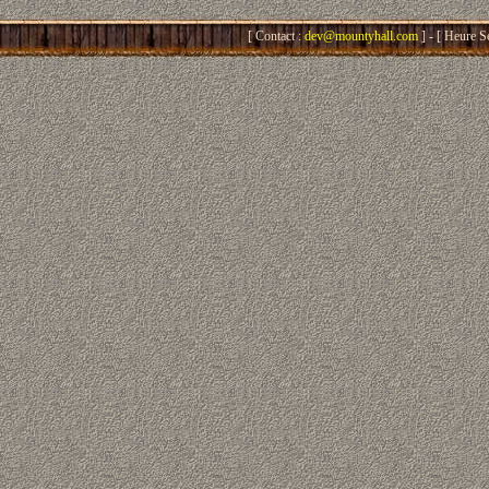
[ Contact :
dev@mountyhall.com
] - [ Heure S