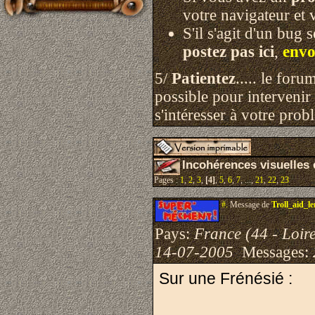
votre navigateur et 
S'il s'agit d'un bug 
postez pas ici
,
envo
5/
Patientez
..... le for
possible pour intervenir 
s'intéresser à votre prob
Incohérences visuelles
Pages :
1
,
2
,
3
,
[4]
,
5
,
6
,
7
, ...,
21
,
22
,
23
#.
Message de
Troll_aid_l
Pays:
France (44 - Loire
14-07-2005
Messages:
Sur une Frénésié :