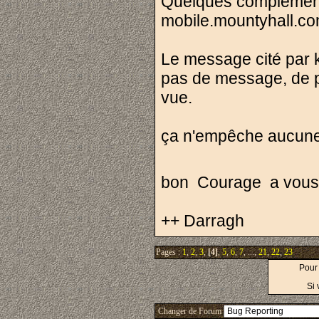
Quelques compléments
mobile.mountyhall.c
Le message cité par k
pas de message, de pl
vue.
ça n'empêche aucune
bon Courage a vous e
++ Darragh
Pages :
1
,
2
,
3
,
[4]
,
5
,
6
,
7
, ...,
21
,
22
,
23
Pour
Si 
Changer de Forum