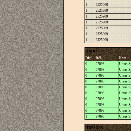
1
2525909
1
2525909
1
2525909
1
2525909
1
2525909
1
2525909
1
2525909
TROLLS
Dist.
Réf.
Nom
0
97893
Ursus Sp
0
97893
Ursus Sp
0
97893
Ursus Sp
0
97893
Ursus Sp
0
97893
Ursus Sp
0
97893
Ursus Sp
0
97893
Ursus Sp
0
97893
Ursus Sp
0
97893
Ursus Sp
1
97893
Ursus Sp
TRÉSORS