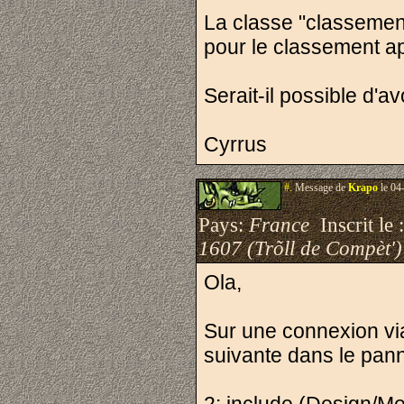
La classe "classement
pour le classement a
Serait-il possible d'a
Cyrrus
#.
Message de
Krapo
le 04
Pays:
France
Inscrit le 
1607 (Trõll de Compèt')
Ola,
Sur une connexion via
suivante dans le pan