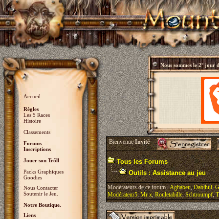
Nous sommes le
2° jour 
Accueil
Règles
Les 5 Races
Histoire
Classements
Bienvenue
Invité
Forums
Inscriptions
Jouer son Trõll
Tous les Forums
Packs Graphiques
Outils : Assistance au jeu
Goodies
Modérateurs de ce forum :
Aghabeu
,
Dabihul
,
G
Nous Contacter
Soutenir le Jeu.
Modérateur5
,
Mr x
,
Rouletabille
,
Schtroumpf
,
T
Notre Boutique.
Liens