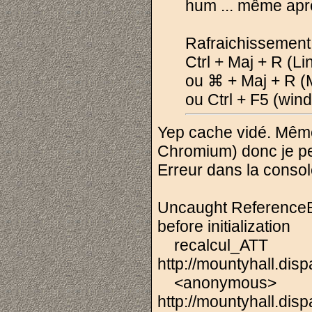
hum ... même apr
Rafraichissement 
Ctrl + Maj + R (L
ou ⌘ + Maj + R (
ou Ctrl + F5 (win
Yep cache vidé. Même
Chromium) donc je pe
Erreur dans la console 
Uncaught
ReferenceE
before initialization
recalcul_ATT
http://mountyhall.disp
<anonymous>
http://mountyhall.disp