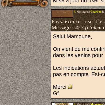
Mise à jour du user s
#.
Message de
Charbon
le
Pays:
France
Inscrit le 
Messages:
453 (Golem 
Salut Mamoune,
On vient de me confi
dans les venins pour
Les indications actue
pas en compte. Est-ce
Merci
Gf.
#.
Message de
Mamoune
l