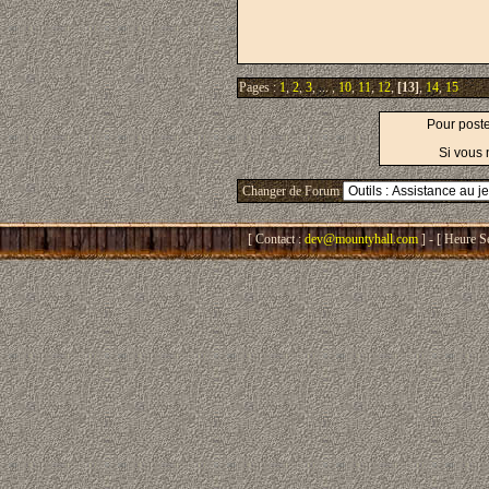
Pages :
1
,
2
,
3
, ... ,
10
,
11
,
12
,
[13]
,
14
,
15
Pour post
Si vous 
Changer de Forum
[ Contact :
dev@mountyhall.com
] - [ Heure S