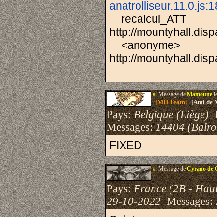
anatrolliseur.11.0.js
:1
recalcul_ATT
http://mountyhall.disp
<anonyme>
http://mountyhall.disp
#.
Message de
Mamoune
l
[MH Team]
[Ami de 
Pays:
Belgique (Liège)
I
Messages:
14404 (Balro
FIXED
#.
Message de
Cyrano de 
Pays:
France (2B - Hau
29-10-2022
Messages: