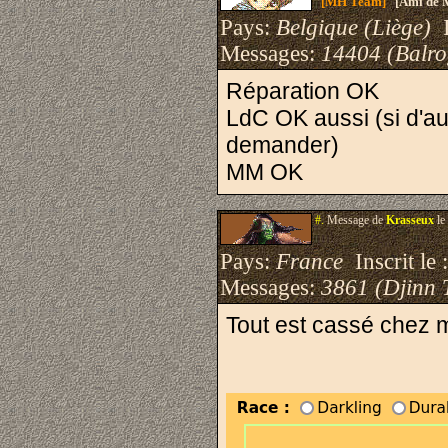
[MH Team]
[Ami de 
Pays:
Belgique (Liège)
I
Messages:
14404 (Balro
Réparation OK
LdC OK aussi (si d'aut
demander)
MM OK
#.
Message de
Krasseux
le
Pays:
France
Inscrit le 
Messages:
3861 (Djinn 
Tout est cassé chez 