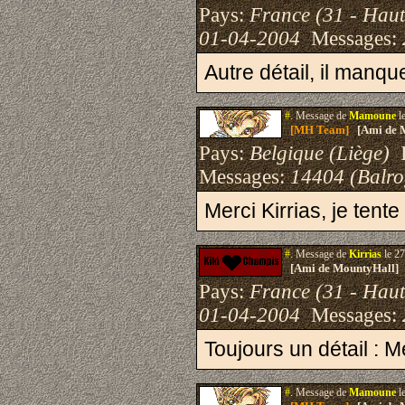
Pays:
France (31 - Hau
01-04-2004
Messages:
Autre détail, il manq
#.
Message de
Mamoune
l
[MH Team]
[Ami de 
Pays:
Belgique (Liège)
I
Messages:
14404 (Balro
Merci Kirrias, je tent
#.
Message de
Kirrias
le 27
[Ami de MountyHall]
Pays:
France (31 - Hau
01-04-2004
Messages:
Toujours un détail : 
#.
Message de
Mamoune
l