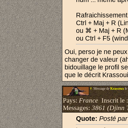
Rafraichissement 
Ctrl + Maj + R (L
ou ⌘ + Maj + R (
ou Ctrl + F5 (win
Oui, perso je ne peux 
changer de valeur (ah
bidouillage le profil se
que le décrit Krassoui
#.
Message de
Krasseux
le
Pays:
France
Inscrit le 
Messages:
3861 (Djinn 
Quote:
Posté pa