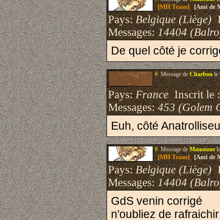
[MH Team]
[Ami de 
Pays:
Belgique (Liège)
I
Messages:
14404 (Balro
De quel côté je corri
#.
Message de
Charbon
le
Pays:
France
Inscrit le 
Messages:
453 (Golem 
Euh, côté Anatrollise
#.
Message de
Mamoune
l
[MH Team]
[Ami de 
Pays:
Belgique (Liège)
I
Messages:
14404 (Balro
GdS venin corrigé
n'oubliez de rafraichi