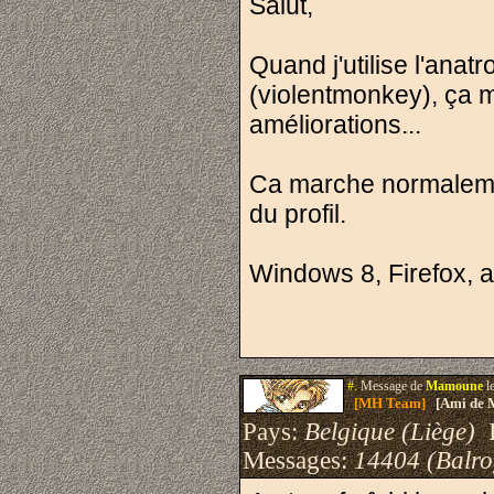
Salut,
Quand j'utilise l'anatr
(violentmonkey), ça 
améliorations...
Ca marche normalement
du profil.
Windows 8, Firefox, a
#.
Message de
Mamoune
l
[MH Team]
[Ami de 
Pays:
Belgique (Liège)
I
Messages:
14404 (Balro