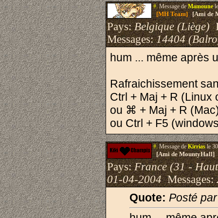
#.
Message de
Mamoune
l
[MH Team]
[Ami de 
Pays:
Belgique (Liège)
I
Messages:
14404 (Balro
hum ... même après u
Rafraichissement sans
Ctrl + Maj + R (Linu
ou ⌘ + Maj + R (Mac
ou Ctrl + F5 (windows
#.
Message de
Kirrias
le 30
[Ami de MountyHall]
Pays:
France (31 - Hau
01-04-2004
Messages:
Quote:
Posté pa
hum ... même apr