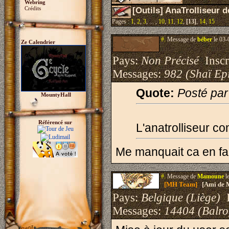
Webring
Crédits
[Outils] AnaTrolliseur
Pages :
1
,
2
,
3
, ... ,
10
,
11
,
12
,
[13]
,
14
,
15
#.
Message de
béber
le 03-
Ze Calendrier
Pays:
Non Précisé
Inscri
Messages:
982 (Shaï Epi
Quote:
Posté pa
MountyHall
Référencé sur
L'anatrolliseur 
Me manquait ca en fai
#.
Message de
Mamoune
l
[MH Team]
[Ami de 
Pays:
Belgique (Liège)
I
Messages:
14404 (Balro