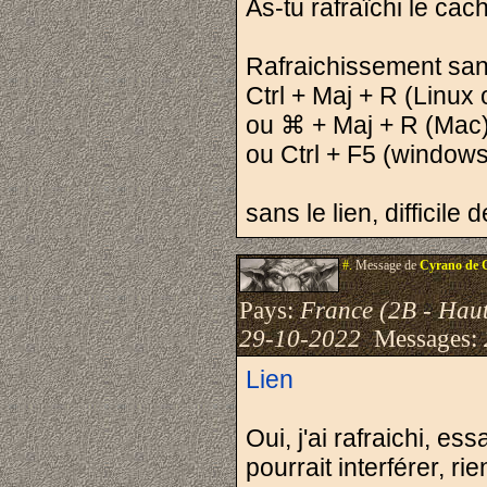
As-tu rafraîchi le cac
Rafraichissement sans
Ctrl + Maj + R (Linux
ou ⌘ + Maj + R (Mac
ou Ctrl + F5 (windows
sans le lien, difficile d
#.
Message de
Cyrano de 
Pays:
France (2B - Hau
29-10-2022
Messages:
Lien
Oui, j'ai rafraichi, e
pourrait interférer, ri