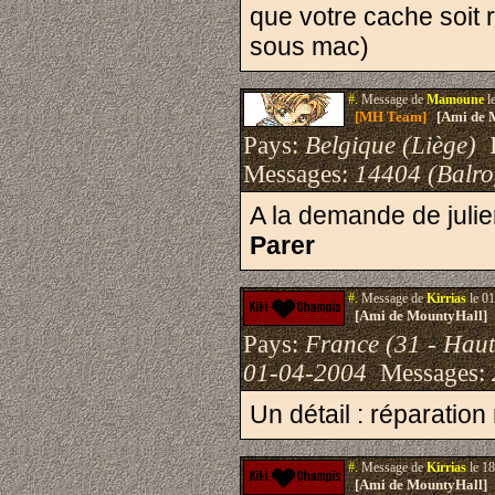
que votre cache soit
sous mac)
#.
Message de
Mamoune
l
[MH Team]
[Ami de 
Pays:
Belgique (Liège)
I
Messages:
14404 (Balro
A la demande de juli
Parer
#.
Message de
Kirrias
le 01
[Ami de MountyHall]
Pays:
France (31 - Hau
01-04-2004
Messages:
Un détail : réparation
#.
Message de
Kirrias
le 18
[Ami de MountyHall]