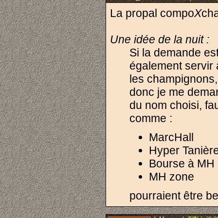
La propal compo
X
cha
Une idée de la nuit :
Si la demande est
également servir à
les champignons, 
donc je me demand
du nom choisi, fau
comme :
MarcHall
Hyper Tanièr
Bourse à MH
MH zone
pourraient être 