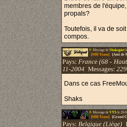
membres de l'équipe,
propals?
Toutefois, il va de so
compos.
#.
Message de
Shaksgärt
l
[MH Team]
[Ami de 
Pays:
France (68 - Haut
11-2004
Messages:
229
Dans ce cas FreeMou
Shaks
#.
Message de
VYS
le 28-0
[MH Team]
[Grand Cr
Pays:
Belgique (Liège)
I