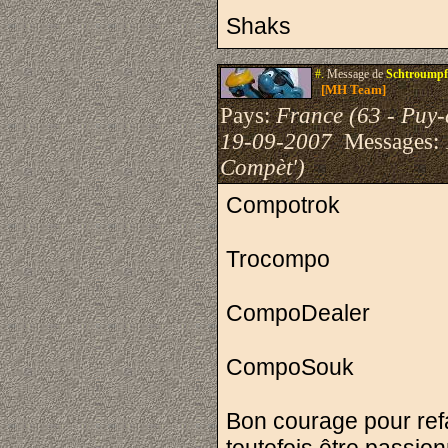
Shaks
#.
Message de
Schtroumpf
[MH Team]
Pays:
France (63 - Puy
19-09-2007
Messages:
Compèt')
Compotrok
Trocompo
CompoDealer
CompoSouk
Bon courage pour refa