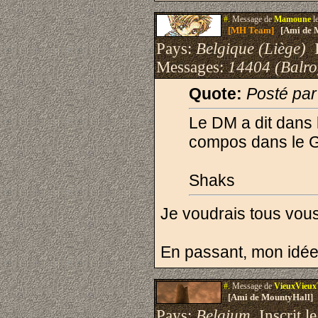
#.
Message de
Mamoune
l
[MH Team]
[Ami de 
Pays:
Belgique (Liège)
I
Messages:
14404 (Balro
Quote:
Posté pa
Le DM a dit dans 
compos dans le GB
Shaks
Je voudrais tous vous
En passant, mon idé
#.
Message de
VieuxVieuxT
[Ami de MountyHall]
Pays:
Belgium
Inscrit le