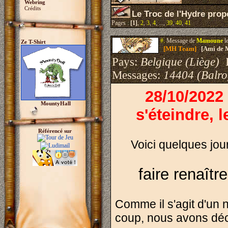
Webring
Crédits
Le Troc de l'Hydre propo
Pages :
[1]
,
2
,
3
,
4
, ...,
39
,
40
,
41
#.
Message de
Mamoune
l
Ze T-Shirt
[MH Team]
[Ami de 
Pays:
Belgique (Liège)
I
Messages:
14404 (Balro
28/10/2022
MountyHall
s'éteindre, 
Référencé sur
Voici quelques jour
faire renaîtr
Comme il s'agit d'un 
coup, nous avons déci