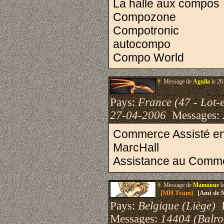
La halle aux compos
Compozone
Compotronic
autocompo
Compo World
#.
Message de
Agulla
le 28
Pays:
France (47 - Lot-
27-04-2006
Messages:
Commerce Assisté e
MarcHall
Assistance au Comm
#.
Message de
Mamoune
l
[MH Team]
[Ami de 
Pays:
Belgique (Liège)
I
Messages:
14404 (Balro