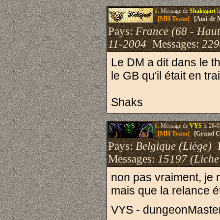
#.
Message de
Shaksgärt
l
[MH Team]
[Ami de 
Pays:
France (68 - Haut
11-2004
Messages:
229
Le DM a dit dans le 
le GB qu'il était en t
Shaks
#.
Message de
VYS
le 28-0
[MH Team]
[Grand Cr
Pays:
Belgique (Liège)
I
Messages:
15197 (Liche
non pas vraiment, je n
mais que la relance ét
VYS - dungeonMaste