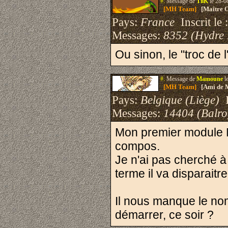
#.
Message de
TilK
le 28-0
[MH Team]
[Maître O
Pays:
France
Inscrit le 
Messages:
8352 (Hydre
Ou sinon, le "troc de 
#.
Message de
Mamoune
l
[MH Team]
[Ami de 
Pays:
Belgique (Liège)
I
Messages:
14404 (Balro
Mon premier module M
compos.
Je n'ai pas cherché à
terme il va disparaitre
Il nous manque le nom
démarrer, ce soir ?