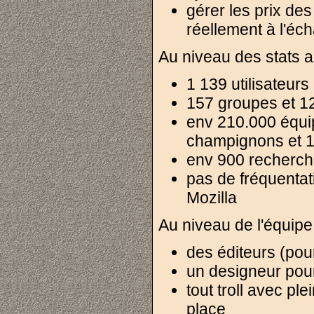
gérer les prix de
réellement à l'éc
Au niveau des stats a
1 139 utilisateurs 
157 groupes et 
env 210.000 équ
champignons et 1
env 900 recherc
pas de fréquentati
Mozilla
Au niveau de l'équipe
des éditeurs (pou
un designeur pour
tout troll avec pl
place