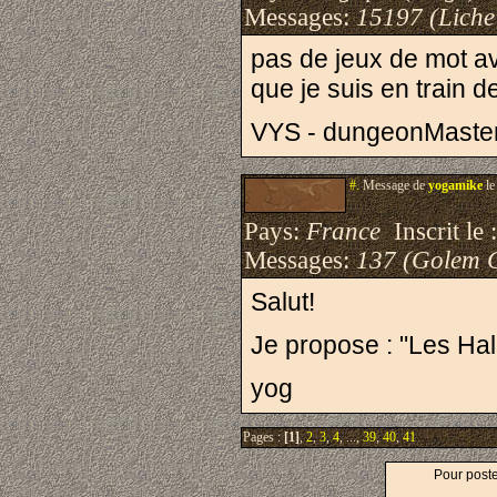
Messages:
15197 (Liche
pas de jeux de mot av
que je suis en train 
VYS - dungeonMaste
#.
Message de
yogamike
le
Pays:
France
Inscrit le 
Messages:
137 (Golem 
Salut!
Je propose : "Les Hal
yog
Pages :
[1]
,
2
,
3
,
4
, ...,
39
,
40
,
41
Pour post