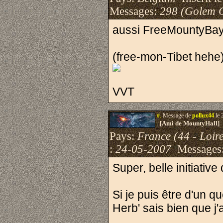
Messages:
298 (Golem 
aussi FreeMountyBa
(free-mon-Tibet hehe
VVT
#.
Message de
pollux44
le 
[Ami de MountyHall]
Pays:
France (44 - Loire
:
24-05-2007
Messages
Super, belle initiative
Si je puis être d'un 
Herb' sais bien que j