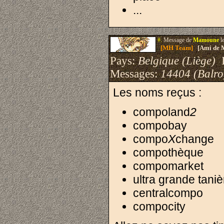
...
#.
Message de
Mamoune
l
[MH Team]
[Ami de 
Pays:
Belgique (Liège)
I
Messages:
14404 (Balro
Les noms reçus :
compoland
2
compobay
compo
X
change
compothèque
compomarket
ultra grande tani
centralcompo
compocity