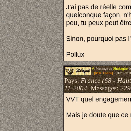
J'ai pas de réelle co
quelconque façon, n'
peu, tu peux peut être
Sinon, pourquoi pas l
Pollux
#.
Message de
Shaksgärt
l
[MH Team]
[Ami de 
Pays:
France (68 - Haut
11-2004
Messages:
229
VVT quel engageme
Mais je doute que c