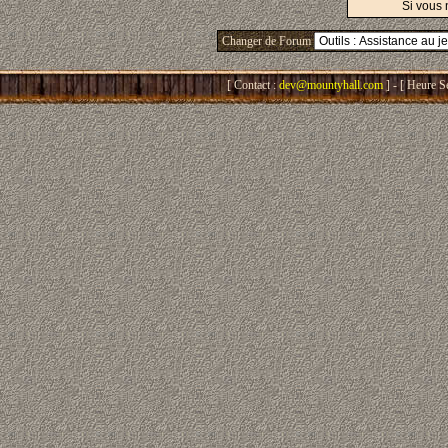
Si vous 
Changer de Forum
[ Contact :
dev@mountyhall.com
] - [ Heure S