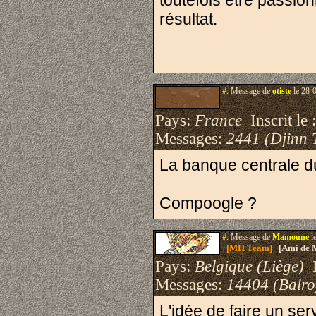
toutefois être passio
résultat.
#.
Message de
otiste
le 28-
Pays:
France
Inscrit le 
Messages:
2441 (Djinn 
La banque centrale 
Compoogle ?
#.
Message de
Mamoune
l
[MH Team]
[Ami de 
Pays:
Belgique (Liège)
I
Messages:
14404 (Balro
L'idée de faire un se