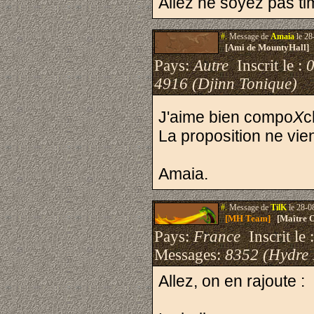
Allez ne soyez pas ti
#.
Message de
Amaia
le 28
[Ami de MountyHall]
Pays:
Autre
Inscrit le :
4916 (Djinn Tonique)
J'aime bien compo
X
c
La proposition ne vien
Amaia.
#.
Message de
TilK
le 28-0
[MH Team]
[Maître O
Pays:
France
Inscrit le 
Messages:
8352 (Hydre
Allez, on en rajoute :