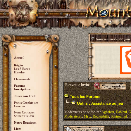
Nous sommes le
26° jour
Accueil
Règles
Les 5 Races
Histoire
Classements
Bienvenue
Invité
Forums
Inscriptions
Jouer son Trõll
Tous les Forums
Packs Graphiques
Outils : Assistance au jeu
Goodies
Modérateurs de ce forum :
Aghabeu
,
Dabihul
,
G
Nous Contacter
Soutenir le Jeu.
Modérateur5
,
Mr x
,
Rouletabille
,
Schtroumpf
,
T
Notre Boutique.
Liens