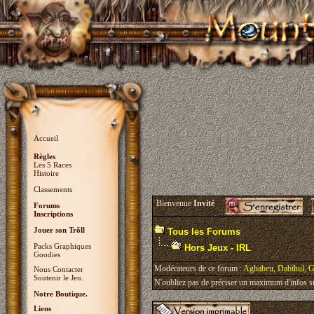
Accueil
Règles
Les 5 Races
Histoire
Classements
Bienvenue
Invité
Forums
Inscriptions
Jouer son Trõll
Tous les Forums
Packs Graphiques
Hors Jeux - IRL
Goodies
Modérateurs de ce forum :
Aghabeu
,
Dabihul
,
G
Nous Contacter
Soutenir le Jeu.
N'oubliez pas de préciser un maximum d'infos sur 
Notre Boutique.
Liens