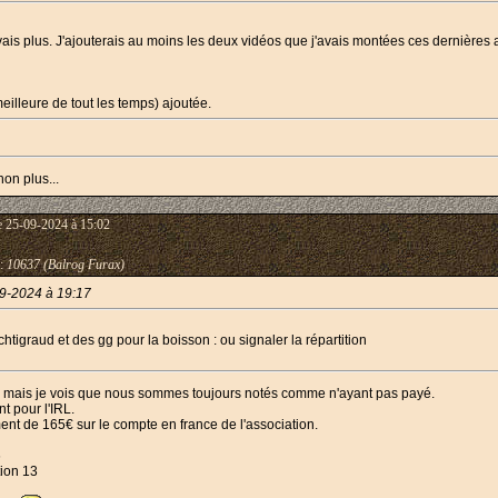
ais plus. J'ajouterais au moins les deux vidéos que j'avais montées ces dernière
eilleure de tout les temps) ajoutée.
non plus...
e 25-09-2024 à 15:02
:
10637 (Balrog Furax)
9-2024 à 19:17
chtigraud et des gg pour la boisson : ou signaler la répartition
l'IRL mais je vois que nous sommes toujours notés comme n'ayant pas payé.
t pour l'IRL.
nt de 165€ sur le compte en france de l'association.
6
tion 13