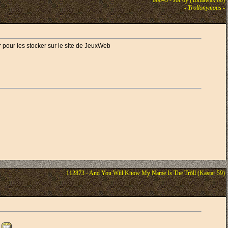
86043 - JoPoy (Tomawak 60)
-
Trollonymous
-
 pour les stocker sur le site de JeuxWeb
112873 - And You Will Know My Name Is The Trõll (Kastar 59)