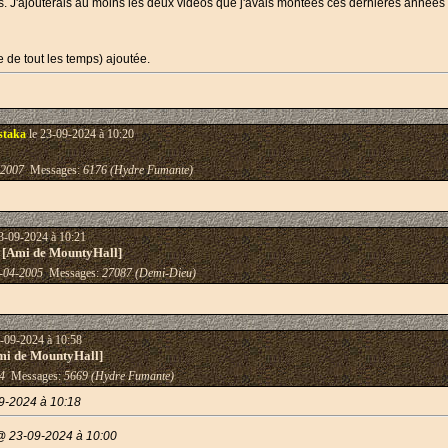
s. J'ajouterais au moins les deux vidéos que j'avais montées ces dernières année
e de tout les temps) ajoutée.
staka
le 23-09-2024 à 10:20
-2007
Messages:
6176 (Hydre Fumante)
3-09-2024 à 10:21
 [Ami de MountyHall]
-04-2005
Messages:
27087 (Demi-Dieu)
-09-2024 à 10:58
mi de MountyHall]
4
Messages:
5669 (Hydre Fumante)
09-2024 à 10:18
@ 23-09-2024 à 10:00