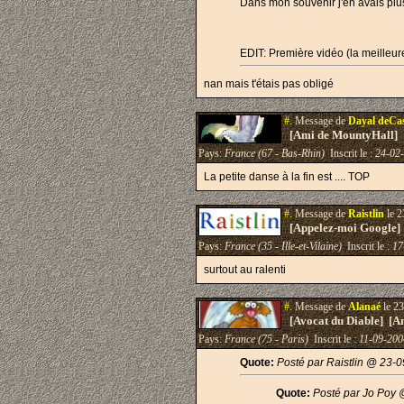
Dans mon souvenir j'en avais plu
EDIT: Première vidéo (la meilleur
nan mais t'étais pas obligé
#.
Message de
Dayal deCa
[Ami de MountyHall]
Pays:
France (67 - Bas-Rhin)
Inscrit le :
24-02
La petite danse à la fin est .... TOP
#.
Message de
Raistlin
le 2
[Appelez-moi Google]
Pays:
France (35 - Ille-et-Vilaine)
Inscrit le :
17
surtout au ralenti
#.
Message de
Alanaé
le 23
[Avocat du Diable] [A
Pays:
France (75 - Paris)
Inscrit le :
11-09-200
Quote:
Posté par Raistlin @ 23-
Quote:
Posté par Jo Poy 