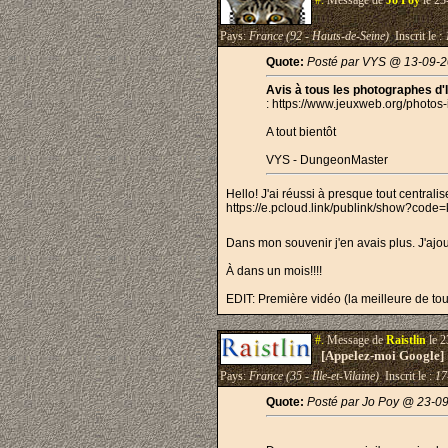
#.
Message de
Jo Poy
le 23
Pays:
France (92 - Hauts-de-Seine)
Inscrit le :
Quote:
Posté par VYS @ 13-09-2
Avis à tous les photographes d'
: https://www.jeuxweb.org/photos-i
A tout bientôt
VYS - DungeonMaster
Hello! J'ai réussi à presque tout centralise
https://e.pcloud.link/publink/show?
Dans mon souvenir j'en avais plus. J'aj
À dans un mois!!!!
EDIT: Première vidéo (la meilleure de tou
#.
Message de
Raistlin
le 2
[Appelez-moi Google]
Pays:
France (35 - Ille-et-Vilaine)
Inscrit le :
17
Quote:
Posté par Jo Poy @ 23-0