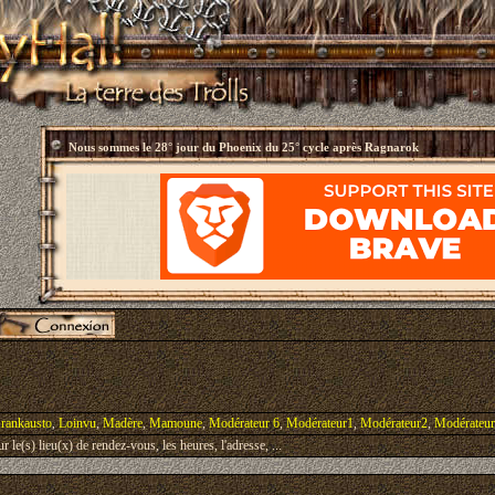
Nous sommes le
28° jour du Phoenix du 25° cycle après Ragnarok
rankausto
,
Loinvu
,
Madère
,
Mamoune
,
Modérateur 6
,
Modérateur1
,
Modérateur2
,
Modérateu
le(s) lieu(x) de rendez-vous, les heures, l'adresse, ...