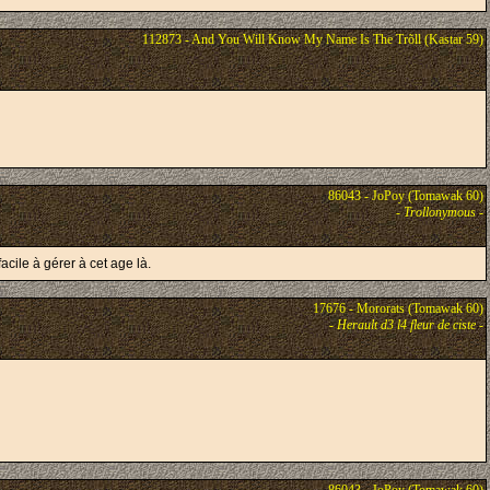
112873 - And You Will Know My Name Is The Trõll (Kastar 59)
86043 - JoPoy (Tomawak 60)
-
Trollonymous
-
cile à gérer à cet age là.
17676 - Mororats (Tomawak 60)
-
Herault d3 l4 fleur de ciste
-