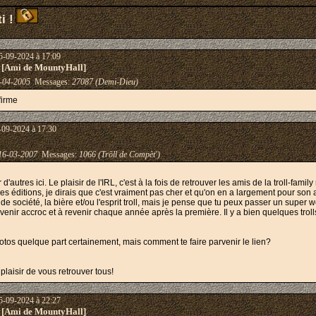
i !
5-09-2024 à 17:09
 [Ami de MountyHall]
-04-2005
Messages:
27087 (Demi-Dieu)
firme
-09-2024 à 17:30
16-03-2007
Messages:
1066 (Trõll de Compèt')
 d'autres ici. Le plaisir de l'IRL, c'est à la fois de retrouver les amis de la troll-f
es éditions, je dirais que c'est vraiment pas cher et qu'on en a largement pour son ar
x de société, la bière et/ou l'esprit troll, mais je pense que tu peux passer un super 
venir accroc et à revenir chaque année après la première. Il y a bien quelques trolls
tos quelque part certainement, mais comment te faire parvenir le lien?
aisir de vous retrouver tous!
5-09-2024 à 22:27
 [Ami de MountyHall]