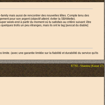
troll-family mais aussi de rencontrer des nouvelles têtes. Compte tenu des
gement pour son argent (objectif atteint: éviter la SBAMette).
n super week-end à partir du moment où tu satisfais au critère suivant: être
 quelques trolls un peu étranges, mais ils ont le tag [avocat du diable]
e. (avec une garantie limitée sur la fiabilité et durabilité du service qu'ils
87765 - Shanitou (Kastar 27)