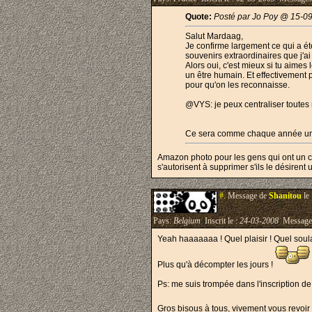
Quote:
Posté par Jo Poy @ 15-0
Salut Mardaag,
Je confirme largement ce qui a été 
souvenirs extraordinaires que j'ai
Alors oui, c'est mieux si tu aimes 
un être humain. Et effectivement p
pour qu'on les reconnaisse.
@VYS: je peux centraliser toutes 
Ce sera comme chaque année un g
Amazon photo pour les gens qui ont un com
s'autorisent à supprimer s'ils le désirent u
#.
Message de
Shanitou
le
Pays:
Belgium
Inscrit le :
24-03-2008
Message
Yeah haaaaaaa ! Quel plaisir ! Quel soul
Plus qu'à décompter les jours !
Ps: me suis trompée dans l'inscription de 
Gros bisous à tous, vivement vous revoir