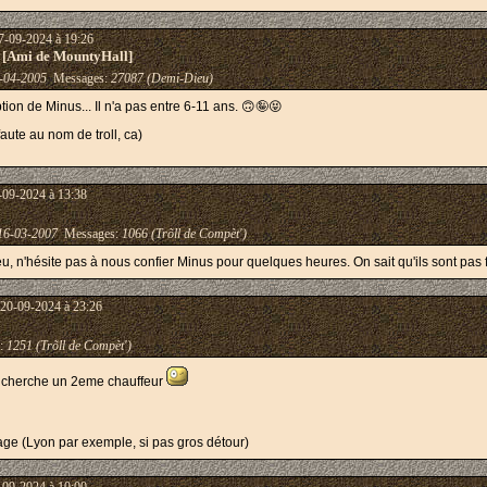
7-09-2024 à 19:26
 [Ami de MountyHall]
-04-2005
Messages:
27087 (Demi-Dieu)
tion de Minus... Il n'a pas entre 6-11 ans. 🙃🤪😝
faute au nom de troll, ca)
-09-2024 à 13:38
16-03-2007
Messages:
1066 (Trõll de Compèt')
u, n'hésite pas à nous confier Minus pour quelques heures. On sait qu'ils sont pas fa
 20-09-2024 à 23:26
:
1251 (Trõll de Compèt')
je cherche un 2eme chauffeur
age (Lyon par exemple, si pas gros détour)