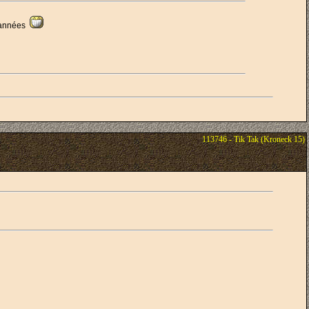
s années
113746 - Tik Tak (Kroneck 15)