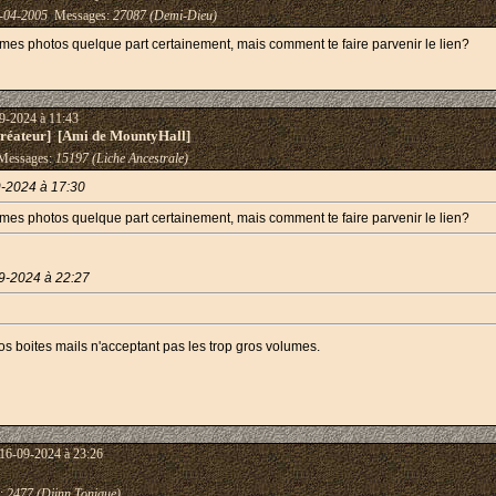
-04-2005
Messages:
27087 (Demi-Dieu)
mes photos quelque part certainement, mais comment te faire parvenir le lien?
9-2024 à 11:43
éateur] [Ami de MountyHall]
essages:
15197 (Liche Ancestrale)
9-2024 à 17:30
mes photos quelque part certainement, mais comment te faire parvenir le lien?
09-2024 à 22:27
Nos boites mails n'acceptant pas les trop gros volumes.
 16-09-2024 à 23:26
:
2477 (Djinn Tonique)