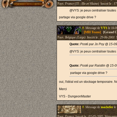
Pays:
France (35 - Ille-et-Vilaine)
Inscrit le :
17
@VYS: je peux centraliser toutes 
partage via google drive ?
#.
Message de
VYS
le 16-0
[MH Team]
[Grand Cr
Pays:
Belgique (Liège)
Inscrit le :
29-06-2001
M
Quote:
Posté par Jo Poy @ 15-0
@VYS: je peux centraliser toutes 
Quote:
Posté par Raistlin @ 15-
partage via google drive ?
oui, l'idéal est un stockage temporaire. 
Merci
VYS - DungeonMaster
#.
Message de
machefer
le
Pays:
France
Inscrit le :
02-05-2005
Messages