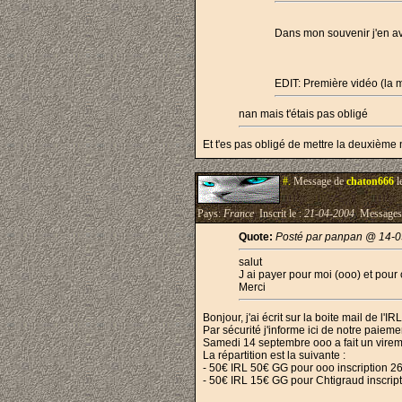
Dans mon souvenir j'en av
EDIT: Première vidéo (la m
nan mais t'étais pas obligé
Et t'es pas obligé de mettre la deuxième 
#.
Message de
chaton666
l
Pays:
France
Inscrit le :
21-04-2004
Messages
Quote:
Posté par panpan @ 14-0
salut
J ai payer pour moi (ooo) et pour 
Merci
Bonjour, j'ai écrit sur la boite mail de 
Par sécurité j'informe ici de notre paiemen
Samedi 14 septembre ooo a fait un vireme
La répartition est la suivante :
- 50€ IRL 50€ GG pour ooo inscription 2
- 50€ IRL 15€ GG pour Chtigraud inscrip