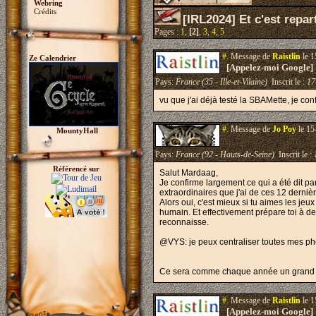
Webring
Crédits
[IRL2024] Et c'est repart
Pages :
1
,
[2]
,
3
,
4
,
5
#.
Message de
Raistlin
le 1
Ze Calendrier
[Appelez-moi Google]
Pays:
France (35 - Ille-et-Vilaine)
Inscrit le :
17
vu que j'ai déjà testé la SBAMette, je con
#.
Message de
Jo Poy
le 15
MountyHall
Pays:
France (92 - Hauts-de-Seine)
Inscrit le :
Référencé sur
Salut Mardaag,
Je confirme largement ce qui a été dit par
extraordinaires que j'ai de ces 12 dernièr
Alors oui, c'est mieux si tu aimes les jeu
humain. Et effectivement prépare toi à de
reconnaisse.
@VYS: je peux centraliser toutes mes pho
Ce sera comme chaque année un grand pl
#.
Message de
Raistlin
le 1
[Appelez-moi Google]