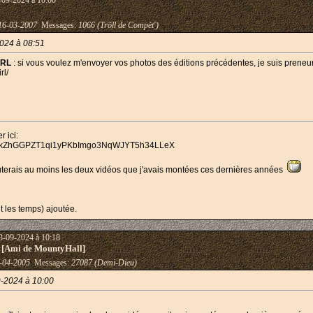
-09-2024 à 10:00
16-03-2007
Messages:
1066 (Trõll de Compèt')
024 à 08:51
IRL
: si vous voulez m'envoyer vos photos des éditions précédentes, je suis preneur
rl/
r ici:
code=kZhGGPZT1qi1yPKbImgo3NqWJYT5h34LLeX
outerais au moins les deux vidéos que j'avais montées ces dernières années
t les temps) ajoutée.
3-09-2024 à 10:18
 [Ami de MountyHall]
-04-2005
Messages:
27087 (Demi-Dieu)
9-2024 à 10:00