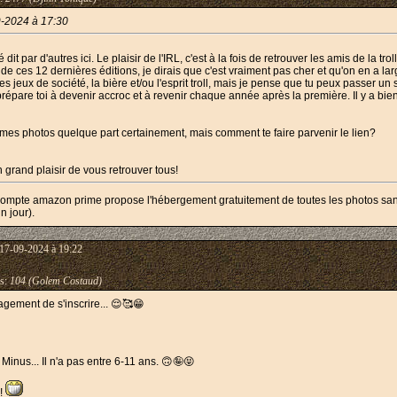
9-2024 à 17:30
dit par d'autres ici. Le plaisir de l'IRL, c'est à la fois de retrouver les amis de la 
 de ces 12 dernières éditions, je dirais que c'est vraiment pas cher et qu'on en a lar
les jeux de société, la bière et/ou l'esprit troll, mais je pense que tu peux passer u
répare toi à devenir accroc et à revenir chaque année après la première. Il y a bien
mes photos quelque part certainement, mais comment te faire parvenir le lien?
rand plaisir de vous retrouver tous!
pte amazon prime propose l'hébergement gratuitement de toutes les photos sans limit
n jour).
 17-09-2024 à 19:22
s:
104 (Golem Costaud)
agement de s'inscrire... 😌🥰😁
Minus... Il n'a pas entre 6-11 ans. 🙃🤪😝
 !