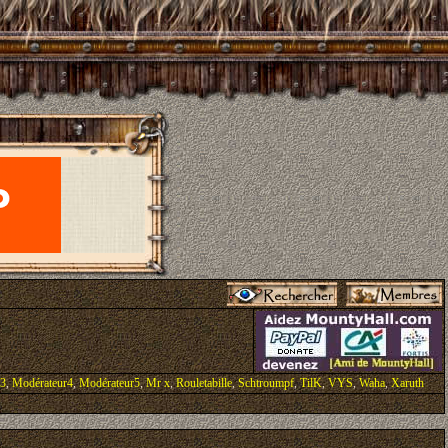
r3
,
Modérateur4
,
Modérateur5
,
Mr x
,
Rouletabille
,
Schtroumpf
,
TilK
,
VYS
,
Waha
,
Xaruth