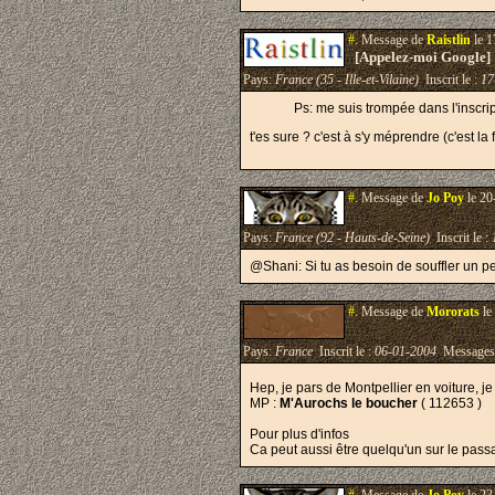
#.
Message de
Raistlin
le 1
[Appelez-moi Google]
Pays:
France (35 - Ille-et-Vilaine)
Inscrit le :
17
Ps: me suis trompée dans l'inscrip
t'es sure ? c'est à s'y méprendre (c'est la 
#.
Message de
Jo Poy
le 20
Pays:
France (92 - Hauts-de-Seine)
Inscrit le :
@Shani: Si tu as besoin de souffler un pe
#.
Message de
Mororats
le
Pays:
France
Inscrit le :
06-01-2004
Messages
Hep, je pars de Montpellier en voiture, 
MP :
M'Aurochs le boucher
( 112653 )
Pour plus d'infos
Ca peut aussi être quelqu'un sur le pass