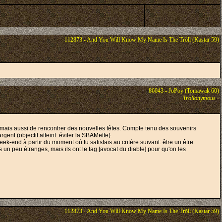
112873 - And You Will Know My Name Is The Trõll (Kastar 59)
86043 - JoPoy (Tomawak 60)
-
Trollonymous
-
amily mais aussi de rencontrer des nouvelles têtes. Compte tenu des souvenirs
gent (objectif atteint: éviter la SBAMette).
week-end à partir du moment où tu satisfais au critère suivant: être un être
 un peu étranges, mais ils ont le tag [avocat du diable] pour qu'on les
112873 - And You Will Know My Name Is The Trõll (Kastar 59)