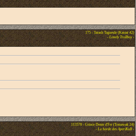
175 - Tarash Tagueule (Kastar 42)
-
Lonely Trollboy
-
113578 - Grince Dents d'Fer (Tomawak 24)
-
La horde des AperiKuB
-