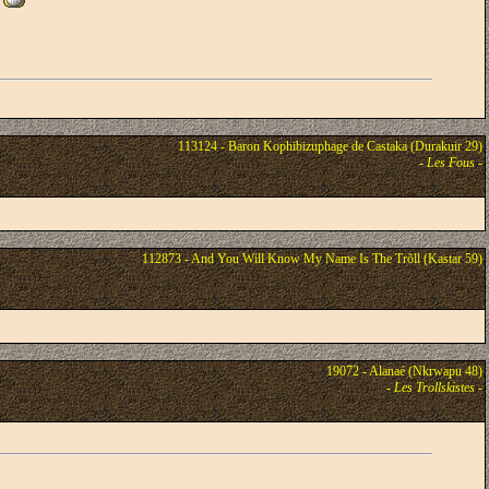
s
113124 - Baron Kophibizuphage de Castaka (Durakuir 29)
-
Les Fous
-
112873 - And You Will Know My Name Is The Trõll (Kastar 59)
19072 - Alanaé (Nkrwapu 48)
-
Les Trollskistes
-