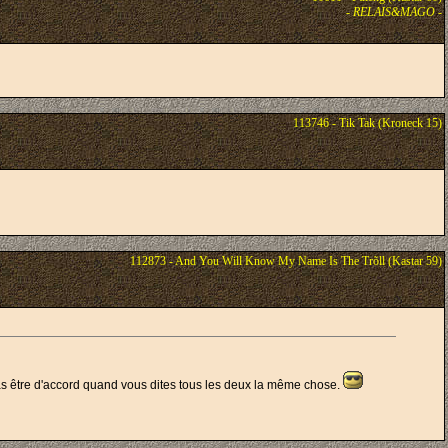
-
RELAIS&MAGO
-
113746 - Tik Tak (Kroneck 15)
112873 - And You Will Know My Name Is The Trõll (Kastar 59)
pas être d'accord quand vous dites tous les deux la même chose.