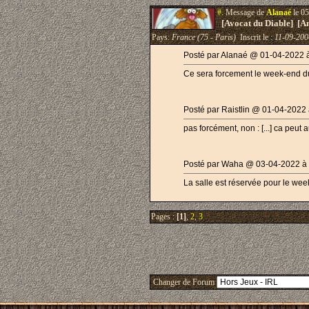
#.
Message de
Alanaé
le 05
[Avocat du Diable] [A
Pays:
France (75 - Paris)
Inscrit le :
11-09-200
Posté par Alanaé @ 01-04-2022 
Ce sera forcement le week-end d
Posté par Raistlin @ 01-04-2022 
pas forcément, non : [...] ca peut 
Posté par Waha @ 03-04-2022 à
La salle est réservée pour le wee
Pages :
[1]
,
2
,
3
Changer de Forum