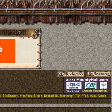
r3
,
Modérateur4
,
Modérateur5
,
Mr x
,
Rouletabille
,
Schtroumpf
,
TilK
,
VYS
,
Waha
,
Xaruth