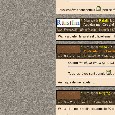
Tous les rêves sont permis
, peu se r
#.
Message de
Raistlin
le 2
[Appelez-moi Google]
Pays:
France (35 - Ille-et-Vilaine)
Inscrit le :
17
Waha a parlé ! le sujet est officiellement 
#.
Message de
Waha
le 29-
[Modérateur du Foru
Pays:
Belgium
Inscrit le :
02-08-2002
Message
Quote:
Posté par Waha @ 29-03-
Tous les rêves sont permis
, 
Au risque de me répéter ...
#.
Message de
Kergrog
le 
Pays:
Non Précisé
Inscrit le :
30-01-2006
Mess
Waha, si tu peux mettre ca après le 30 oct