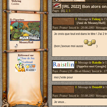
Webring
Crédits
[IRL 2022] Bon alors on
Pages :
[1]
,
2
,
3
#.
Message de
Fuleng
le 15
Ze Figurines
[Ami de MountyHall]
Pays:
France
Inscrit le :
20-06-2003
Messages
Je crois que tout est dans le titre ! J'ai 2
MountyHall
(bon j'avoue moi aussi
)
Référencé sur
#.
Message de
Raistlin
le 1
[Appelez-moi Google]
Pays:
France (35 - Ille-et-Vilaine)
Inscrit le :
17
moi j'vote pour
#.
Message de
Denis69
le 1
Pays:
France
Inscrit le :
31-08-2003
Messages
Je veux...