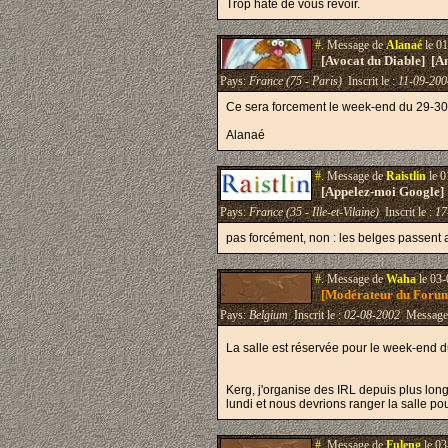
Trop hâte de vous revoir.
#.
Message de
Alanaé
le 01
[Avocat du Diable] [A
Pays:
France (75 - Paris)
Inscrit le :
11-09-200
Ce sera forcement le week-end du 29-30
Alanaé
#.
Message de
Raistlin
le 0
[Appelez-moi Google]
Pays:
France (35 - Ille-et-Vilaine)
Inscrit le :
17
pas forcément, non : les belges passent 
#.
Message de
Waha
le 03-
[Modérateur du Foru
Pays:
Belgium
Inscrit le :
02-08-2002
Message
La salle est réservée pour le week-end d
Kerg, j'organise des IRL depuis plus long
lundi et nous devrions ranger la salle po
#.
Message de
Fuleng
le 03