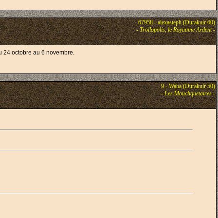
67958 - alexasteph (Durakuir 60)
-
Trollopolis, le Royaume Ardent
-
du 24 octobre au 6 novembre.
9 - Waha (Durakuir 50)
-
Les Mouchquetaires
-