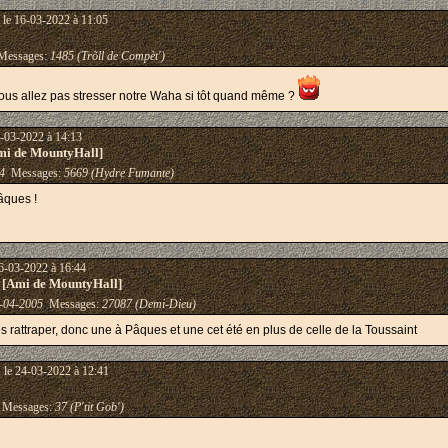
le 16-03-2022 à 11:05
essages:
1485 (Trõll de Compèt')
ous allez pas stresser notre Waha si tôt quand même ?
-03-2022 à 14:13
mi de MountyHall]
4
Messages:
5669 (Hydre Fumante)
âques !
6-03-2022 à 16:44
 [Ami de MountyHall]
-04-2005
Messages:
27087 (Demi-Dieu)
 les rattraper, donc une à Pâques et une cet été en plus de celle de la Toussaint
!
le 24-03-2022 à 12:41
Messages:
37 (P'tit Gob')