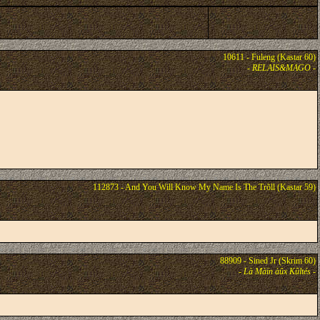
10611 - Fuleng (Kastar 60)
-
RELAIS&MAGO
-
112873 - And You Will Know My Name Is The Trõll (Kastar 59)
88909 - Sined Jr (Skrim 60)
-
Là Màïn àûx Kûltés
-