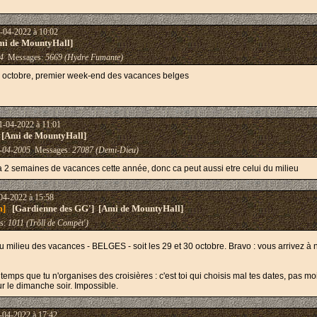
-04-2022 à 10:02
mi de MountyHall]
4
Messages:
5669 (Hydre Fumante)
 octobre, premier week-end des vacances belges
1-04-2022 à 11:01
 [Ami de MountyHall]
-04-2005
Messages:
27087 (Demi-Dieu)
a 2 semaines de vacances cette année, donc ca peut aussi etre celui du milieu
04-2022 à 15:58
m]
[Gardienne des GG'] [Ami de MountyHall]
s:
1011 (Trõll de Compèt')
u milieu des vacances - BELGES - soit les 29 et 30 octobre. Bravo : vous arrivez 
temps que tu n'organises des croisières : c'est toi qui choisis mal tes dates, pas mo
ur le dimanche soir. Impossible.
-04-2022 à 17:42