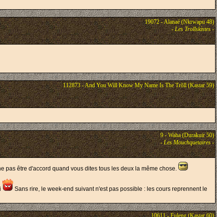
19072 - Alanaé (Nkrwapu 48)
-
Les Trollskistes
-
112873 - And You Will Know My Name Is The Trõll (Kastar 59)
9 - Waha (Durakuir 50)
-
Les Mouchquetaires
-
à ne pas être d'accord quand vous dites tous les deux la même chose.
i
Sans rire, le week-end suivant n'est pas possible : les cours reprennent le
10611 - Fuleng (Kastar 60)