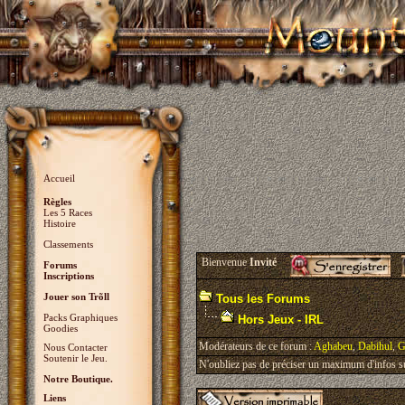
Accueil
Règles
Les 5 Races
Histoire
Classements
Bienvenue
Invité
Forums
Inscriptions
Jouer son Trõll
Tous les Forums
Packs Graphiques
Hors Jeux - IRL
Goodies
Modérateurs de ce forum :
Aghabeu
,
Dabihul
,
G
Nous Contacter
Soutenir le Jeu.
N'oubliez pas de préciser un maximum d'infos sur 
Notre Boutique.
Liens