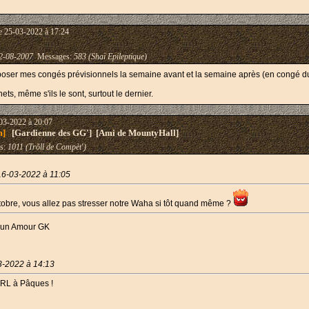
e 25-03-2022 à 17:24
2-08-2007
Messages:
583 (Shaï Epileptique)
de poser mes congés prévisionnels la semaine avant et la semaine après (en congé 
ets, même s'ils le sont, surtout le dernier.
03-2022 à 20:07
m]
[Gardienne des GG'] [Ami de MountyHall]
s:
1011 (Trõll de Compèt')
16-03-2022 à 11:05
obre, vous allez pas stresser notre Waha si tôt quand même ?
es un Amour GK
3-2022 à 14:13
 IRL à Pâques !