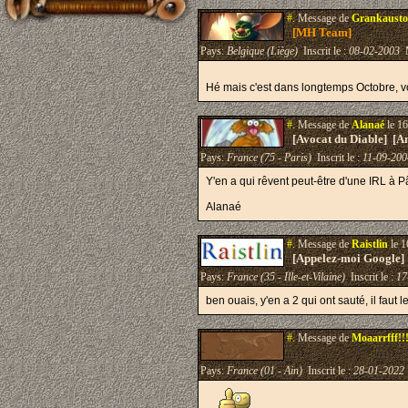
#.
Message de
Grankausto
[MH Team]
Pays:
Belgique (Liège)
Inscrit le :
08-02-2003
M
Hé mais c'est dans longtemps Octobre, v
#.
Message de
Alanaé
le 16
[Avocat du Diable] [A
Pays:
France (75 - Paris)
Inscrit le :
11-09-200
Y'en a qui rêvent peut-être d'une IRL à P
Alanaé
#.
Message de
Raistlin
le 1
[Appelez-moi Google]
Pays:
France (35 - Ille-et-Vilaine)
Inscrit le :
17
ben ouais, y'en a 2 qui ont sauté, il faut
#.
Message de
Moaarrfff!!
Pays:
France (01 - Ain)
Inscrit le :
28-01-2022