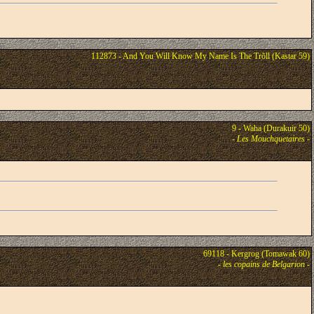
112873 - And You Will Know My Name Is The Trõll (Kastar 59)
9 - Waha (Durakuir 50)
-
Les Mouchquetaires
-
69118 - Kergrog (Tomawak 60)
-
les copains de Belgarion
-