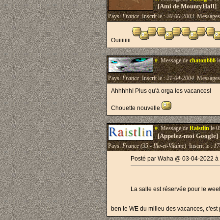
[Ami de MountyHall]
Pays:
France
Inscrit le :
20-06-2003
Messages
Ouiiiiiiii
#.
Message de
chaton666
l
Pays:
France
Inscrit le :
21-04-2004
Messages
Ahhhhh! Plus qu'à orga les vacances!
Chouette nouvelle
#.
Message de
Raistlin
le 0
[Appelez-moi Google]
Pays:
France (35 - Ille-et-Vilaine)
Inscrit le :
17
Posté par Waha @ 03-04-2022 à
La salle est réservée pour le wee
ben le WE du milieu des vacances, c'est p