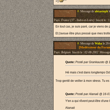
+1
#.
Message de
alexasteph
l
Pays:
France (37 - Indre-et-Loire)
Inscrit le :
1
En tout cas, je suis paré, car je viens 
Et j'avoue être plus pressé que mes trollin
#.
Message de
Waha
le 29-
[Modérateur du Foru
Pays:
Belgium
Inscrit le :
02-08-2002
Message
Quote:
Posté par Grankausto @ 
Hé mais c'est dans longtemps Oct
Trop gentil de veiller à mon stress. Tu 
Quote:
Posté par Alanaé @ 16-0
Y'en a qui rêvent peut-être d'une
Alanaé