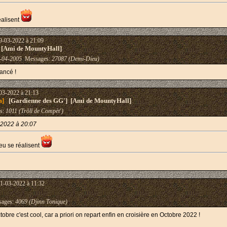
éalisent
9-03-2022 à 21:09
 [Ami de MountyHall]
-04-2005
Messages:
27087 (Demi-Dieu)
lancé !
03-2022 à 21:13
m]
[Gardienne des GG'] [Ami de MountyHall]
s:
1011 (Trõll de Compèt')
2022 à 20:07
peu se réalisent
31-03-2022 à 11:32
ages:
4069 (Djinn Tonique)
obre c'est cool, car a priori on repart enfin en croisière en Octobre 2022 !