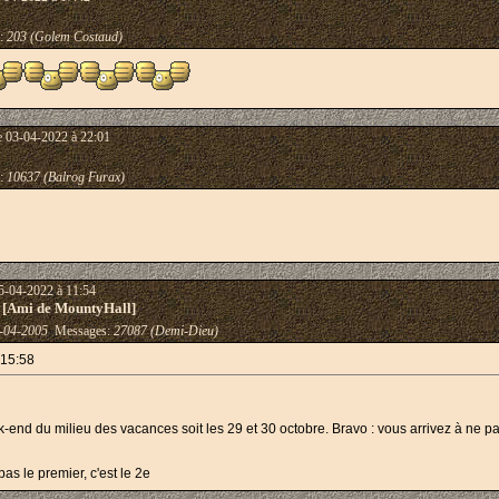
:
203 (Golem Costaud)
e 03-04-2022 à 22:01
:
10637 (Balrog Furax)
5-04-2022 à 11:54
 [Ami de MountyHall]
-04-2005
Messages:
27087 (Demi-Dieu)
 15:58
k-end du milieu des vacances soit les 29 et 30 octobre. Bravo : vous arrivez à ne 
as le premier, c'est le 2e