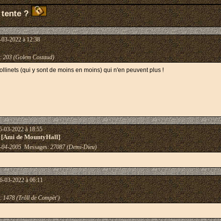
 tente ?
-03-2022 à 12:38
:
203 (Golem Costaud)
 trollinets (qui y sont de moins en moins) qui n'en peuvent plus !
5-03-2022 à 18:55
 [Ami de MountyHall]
-04-2005
Messages:
27087 (Demi-Dieu)
6-03-2022 à 06:11
:
1478 (Trõll de Compèt')