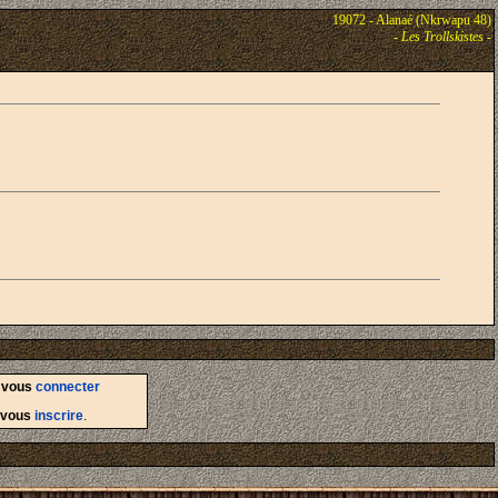
19072 - Alanaé (Nkrwapu 48)
-
Les Trollskistes
-
d
vous
connecter
vous
inscrire
.