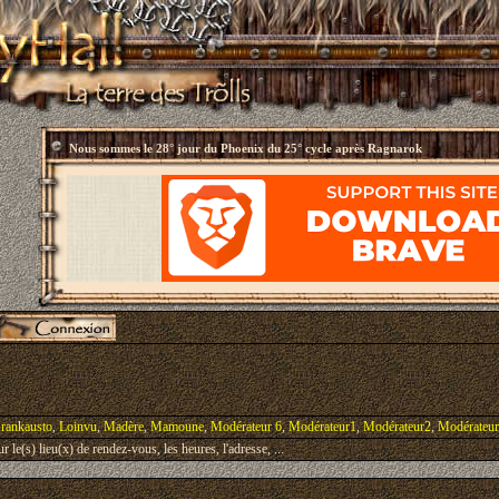
Nous sommes le
28° jour du Phoenix du 25° cycle après Ragnarok
rankausto
,
Loinvu
,
Madère
,
Mamoune
,
Modérateur 6
,
Modérateur1
,
Modérateur2
,
Modérateu
le(s) lieu(x) de rendez-vous, les heures, l'adresse, ...