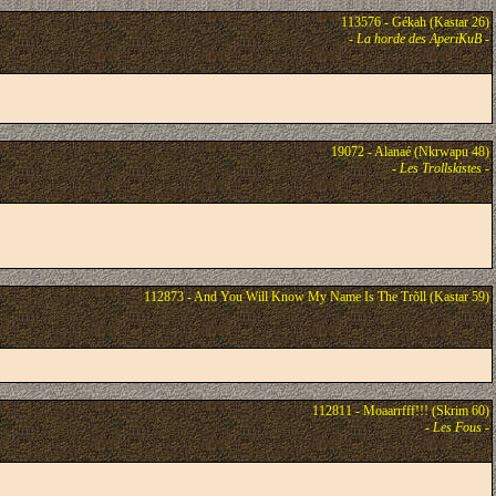
113576 - Gékah (Kastar 26)
-
La horde des AperiKuB
-
19072 - Alanaé (Nkrwapu 48)
-
Les Trollskistes
-
112873 - And You Will Know My Name Is The Trõll (Kastar 59)
112811 - Moaarrfff!!! (Skrim 60)
-
Les Fous
-