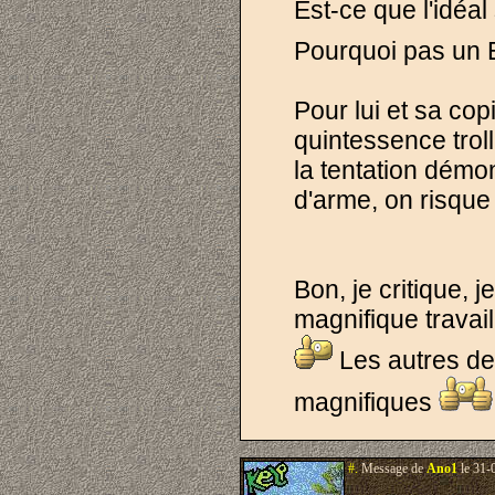
Est-ce que l'idéal
Pourquoi pas un E
Pour lui et sa cop
quintessence troll
la tentation dém
d'arme, on risqu
Bon, je critique, j
magnifique trava
Les autres des
magnifiques
#.
Message de
Ano1
le 31-