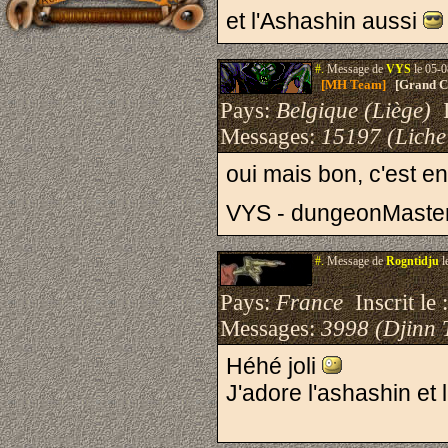
et l'Ashashin aussi
#.
Message de
VYS
le 05-0
[MH Team]
[Grand Cr
Pays:
Belgique (Liège)
I
Messages:
15197 (Liche
oui mais bon, c'est 
VYS - dungeonMaste
#.
Message de
Rogntidju
l
Pays:
France
Inscrit le 
Messages:
3998 (Djinn 
Héhé joli
J'adore l'ashashin et