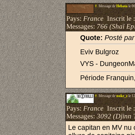
#.
Message de
Hebata
le 0
Pays:
France
Inscrit le 
Messages:
766 (Shaï Epi
Quote:
Posté par
Eviv Bulgroz
VYS - DungeonM
Période Franquin
#.
Message de
nuke_z
le 1
Pays:
France
Inscrit le 
Messages:
3092 (Djinn 
Le capitan en MV nu 