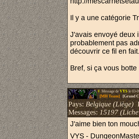
http://mescarnetsetau
Il y a une catégorie Tr
J'avais envoyé deux i
probablement pas adr
découvrir ce fil en fait
Bref, si ça vous botte
#.
Message de
VYS
le 03-0
[MH Team]
[Grand Cr
Pays:
Belgique (Liège)
I
Messages:
15197 (Liche
J'aime bien ton mouc
VYS - DungeonMaste