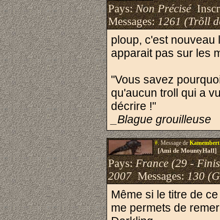
Pays:
Non Précisé
Inscri
Messages:
1261 (Trõll 
ploup, c'est nouveau l
apparait pas sur les m
"Vous savez pourquoi 
qu'aucun troll qui a vu
décrire !"
_Blague grouilleuse
#.
Message de
Kamembert
[Ami de MountyHall]
Pays:
France (29 - Finis
2007
Messages:
130 (G
Même si le titre de ce
me permets de remerci