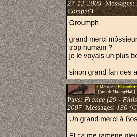
27-12-2005
Messages:
Compèt')
Groumph
grand merci môssieur B
trop humain ?
je le voyais un plus b
sinon grand fan des a
#.
Message de
Kamembert
[Ami de MountyHall]
Pays:
France (29 - Finis
2007
Messages:
130 (G
Un grand merci à Boss
Et ça me ramène plein