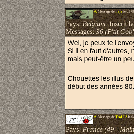
#.
Message de
naja
le 03-0
Pays:
Belgium
Inscrit le
Messages:
36 (P'tit Gob'
Wel, je peux te l'envoy
Si il en faut d'autres,
mais peut-être un peu 
Chouettes les illus d
début des années 80
#.
Message de
TrôLLè
le 0
Pays:
France (49 - Main