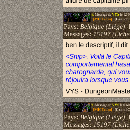
allure de capitaine pir
#.
Message de
VYS
le 12-0
[MH Team]
[Grand Cr
Pays:
Belgique (Liège)
I
Messages:
15197 (Liche
ben le descriptif, il di
<Snip>. Voilà le Capi
comportemental hasar
charognarde, qui vous
réjouira lorsque vous
VYS - DungeonMaste
#.
Message de
VYS
le 03-0
[MH Team]
[Grand Cr
Pays:
Belgique (Liège)
I
Messages:
15197 (Liche