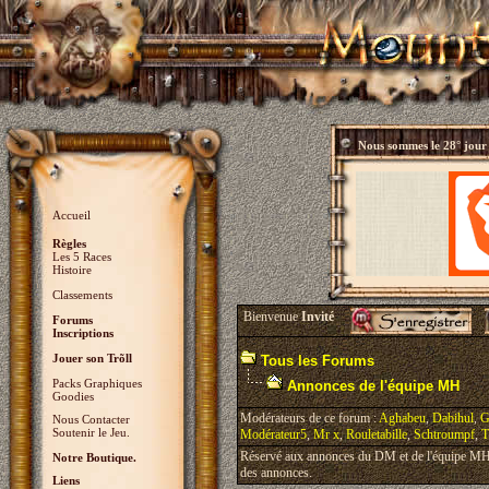
Nous sommes le
28° jour
Accueil
Règles
Les 5 Races
Histoire
Classements
Bienvenue
Invité
Forums
Inscriptions
Jouer son Trõll
Tous les Forums
Packs Graphiques
Annonces de l'équipe MH
Goodies
Modérateurs de ce forum :
Aghabeu
,
Dabihul
,
G
Nous Contacter
Soutenir le Jeu.
Modérateur5
,
Mr x
,
Rouletabille
,
Schtroumpf
,
T
Réservé aux annonces du DM et de l'équipe MH, 
Notre Boutique.
des annonces.
Liens