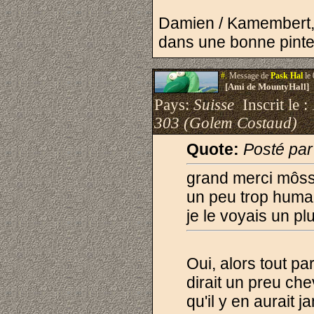
Damien / Kamembert, 
dans une bonne pinte d
#.
Message de
Pask Hal
le 
[Ami de MountyHall]
Pays:
Suisse
Inscrit le :
303 (Golem Costaud)
Quote:
Posté par
grand merci môssie
un peu trop huma
je le voyais un pl
Oui, alors tout p
dirait un preu che
qu'il y en aurait