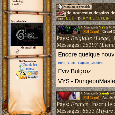
Webring
Crédits
de nouveaux dessins d
Pages :
1
,
2
,
3
,
4
,
[5]
,
6
,
7
,
8
, ...,
17
,
18
,
19
Ze Calendrier
#.
Message de
VYS
le 05-0
[MH Team]
[Grand Cr
Pays:
Belgique (Liège)
I
Messages:
15197 (Liche
MountyHall
Encore quelque nouv
Référencé sur
Behir
,
Bulette
,
Capitan
,
Chimère
Eviv Bulgroz
VYS - DungeonMaste
#.
Message de
Xaruth
le 0
[MH Team]
[Ami de 
Pays:
France
Inscrit le 
Messages:
8533 (Hydre