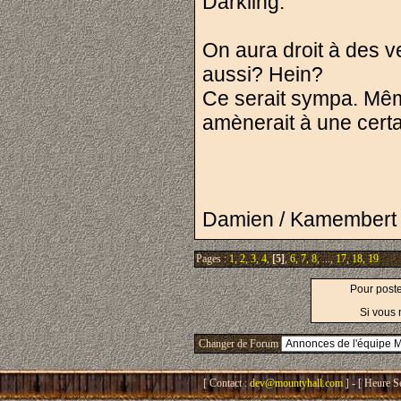
Darkling.
On aura droit à des 
aussi? Hein?
Ce serait sympa. Même
amènerait à une certa
Damien / Kamembert
Pages :
1
,
2
,
3
,
4
,
[5]
,
6
,
7
,
8
, ...,
17
,
18
,
19
Pour post
Si vous 
Changer de Forum
[ Contact :
dev@mountyhall.com
] - [ Heure S