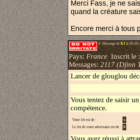
Merci Fass, je ne sai
quand la créature sais
Encore merci à tous p
#.
Message de
K1
le 05-05-
Pays:
France
Inscrit le 
Messages:
2117 (Djinn 
Lancer de glouglou dé
Vous tentez de saisir 
compétence.
Votre Jet est de :
x
Le Jet de votre adversaire est de :
0
Vous avez réussi à attra