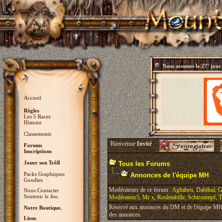
Nous sommes le
27° jour
Accueil
Règles
Les 5 Races
Histoire
Classements
Bienvenue
Invité
Forums
Inscriptions
Jouer son Trõll
Tous les Forums
Packs Graphiques
Annonces de l'équipe MH
Goodies
Modérateurs de ce forum :
Aghabeu
,
Dabihul
,
G
Nous Contacter
Soutenir le Jeu.
Modérateur5
,
Mr x
,
Rouletabille
,
Schtroumpf
,
T
Réservé aux annonces du DM et de l'équipe MH, 
Notre Boutique.
des annonces.
Liens