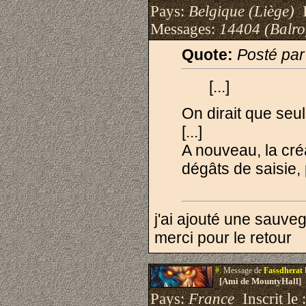
Pays:
Belgique (Liège)
I
Messages:
14404 (Balro
Quote:
Posté par
[...]
On dirait que seul
[...]
A nouveau, la cré
dégâts de saisie,
j'ai ajouté une sauveg
merci pour le retour
#.
Message de
Fassdherat
[Ami de MountyHall]
Pays:
France
Inscrit le 