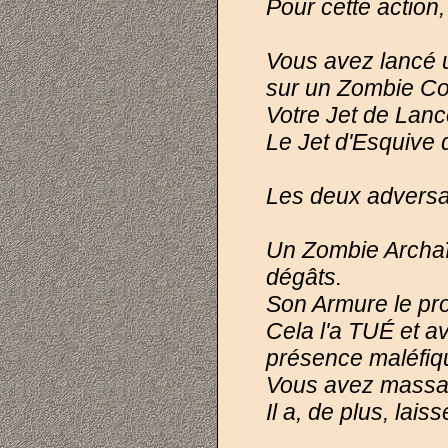
Pour cette action
Vous avez lancé 
sur un Zombie Co
Votre Jet de Lan
Le Jet d'Esquive 
Les deux adversai
Un Zombie Archaï
dégâts.
Son Armure le pro
Cela l'a TUÉ et a
présence maléfiq
Vous avez massacr
Il a, de plus, lai