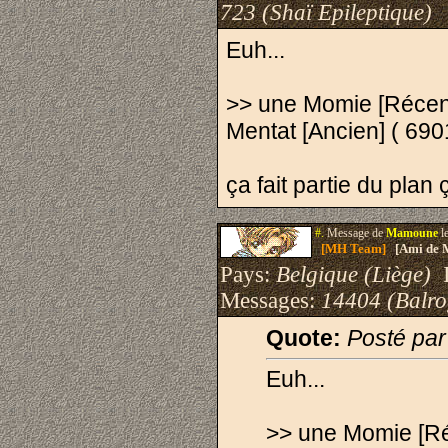
723 (Shaï Epileptique)
Euh...
>> une Momie [Récent
Mentat [Ancien] ( 6901
ça fait partie du plan
#.
Message de
Mamoune
l
[MH Team]
[Ami de 
Pays:
Belgique (Liège)
I
Messages:
14404 (Balro
Quote:
Posté pa
Euh...
>> une Momie [Ré