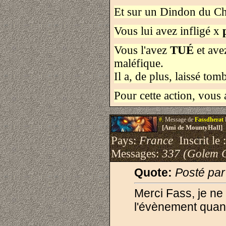
Et sur un Dindon du Ch
Vous lui avez infligé x
p
Vous l'avez
TUÉ
et ave
maléfique.
Il a, de plus, laissé tom
Pour cette action, vous
#.
Message de
Fassdherat
[Ami de MountyHall]
Pays:
France
Inscrit le 
Messages:
337 (Golem 
Quote:
Posté pa
Merci Fass, je ne
l'évènement quand