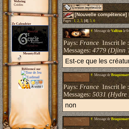
Webring
Crédits
[Nouvelle compétence] 
Pages :
1
,
2
,
3
,
[4]
,
5
,
6
Ze Calendrier
#.
Message de
Valfëan
le 0
Pays:
France
Inscrit le 
Messages:
4779 (Djinn 
MountyHall
Est-ce que les créatur
Référencé sur
#.
Message de
Braquemar
Pays:
France
Inscrit le 
Messages:
5031 (Hydre
non
#.
Message de
Braquemar