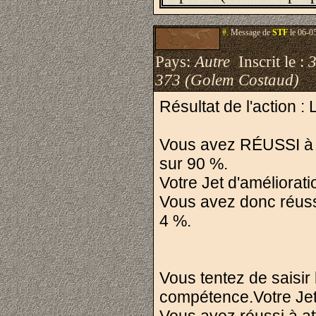
#.
Message de
STF
le 06-0
Pays:
Autre
Inscrit le :
373 (Golem Costaud)
Résultat de l'action 
Vous avez RÉUSSI à ut
sur 90 %.
Votre Jet d'améliorati
Vous avez donc réuss
4 %.
Vous tentez de saisir 
compétence.Votre Jet 