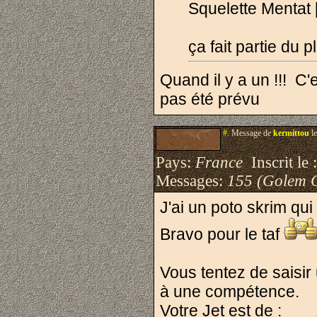
Squelette Mentat [
ça fait partie du 
Quand il y a un !!! C
pas été prévu
#.
Message de
kermittou
le
Pays:
France
Inscrit le 
Messages:
155 (Golem 
J'ai un poto skrim qui 
Bravo pour le taf
Vous tentez de saisi
à une compétence.
Votre Jet est de :