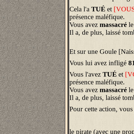
Cela l'a
TUÉ
et
[VOUS
présence maléfique.
Vous avez
massacré
le
Il a, de plus, laissé to
Et sur une Goule [Nais
Vous lui avez infligé
8
Vous l'avez
TUÉ
et
[V
présence maléfique.
Vous avez
massacré
le
Il a, de plus, laissé to
Pour cette action, vous
le pirate (avec une pro