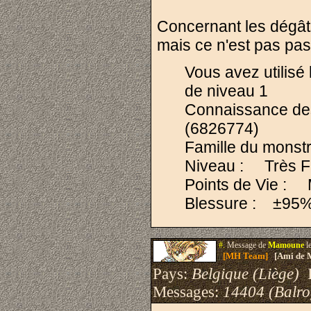
Concernant les dégâts,
mais ce n'est pas pass
Vous avez utilis
de niveau 1
Connaissance de
(6826774)
Famille du monst
Niveau : Très Fai
Points de Vie : 
Blessure : ±9
#.
Message de
Mamoune
l
[MH Team]
[Ami de 
Pays:
Belgique (Liège)
I
Messages:
14404 (Balro