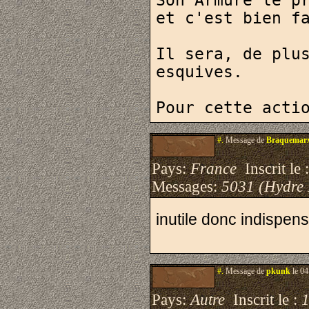
Son Armure le pr
et c'est bien fa
Il sera, de plus
esquives.

Pour cette acti
#.
Message de
Braquemar
Pays:
France
Inscrit le 
Messages:
5031 (Hydre
inutile donc indispens
#.
Message de
pkunk
le 04
Pays:
Autre
Inscrit le :
1