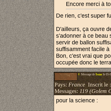
Encore merci à to
De rien, c'est super f
D'ailleurs, ça ouvre 
s'adonner à ce beau s
servir de ballon suf
suffisamment facile à 
Bon, c'est vrai que p
occupée donc le terrai
#.
Message de
Isaac
le 05-
Pays:
France
Inscrit le 
Messages:
119 (Golem 
pour la science :