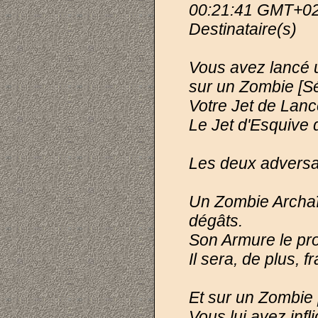
00:21:41 GMT+0
Destinataire(s)
Vous avez lancé 
sur un Zombie [Sé
Votre Jet de Lan
Le Jet d'Esquive 
Les deux adversai
Un Zombie Archaï
dégâts.
Son Armure le pro
Il sera, de plus, 
Et sur un Zombie 
Vous lui avez infl