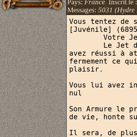
Pays:
France
Inscrit le 
Messages:
5031 (Hydre
Vous tentez de s
[Juvénile] (6895
	Votre Jet est suffisant

	Le Jet de votre adversaire est de :54 Vous 
avez réussi à at
fermement ce qui
plaisir.

Vous lui avez in
nul

Son Armure le pr
de vie, honte su
Il sera, de plus