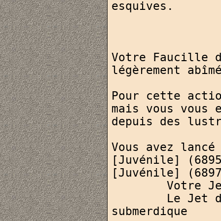
esquives.

Votre Faucille d
légèrement abîmé
Pour cette actio
mais vous vous e
depuis des lust
Vous avez lancé 
[Juvénile] (6895
[Juvénile] (6897
	Votre Jet de Lancer est assez classe

	Le Jet d'Esquive de votre cible est 
submerdique
