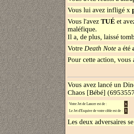
Vous lui avez infligé x
p
Vous l'avez
TUÉ
et ave
maléfique.
Il a, de plus, laissé tom
Votre
Death Note
a été
Pour cette action, vous
Vous avez lancé un Di
Chaos [Bébé] (6953557
Votre Jet de Lancer est de :
x
Le Jet d'Esquive de votre cible est de :
1
Les deux adversaires se