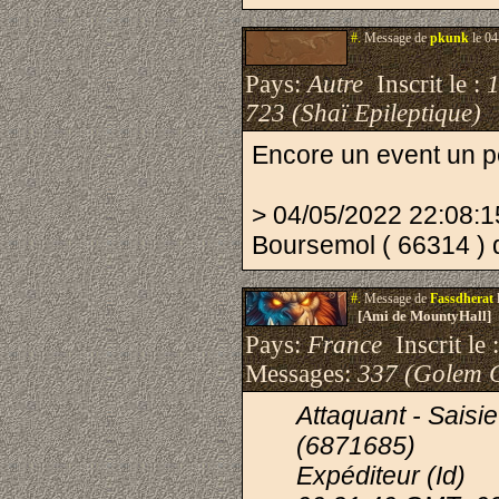
#.
Message de
pkunk
le 04
Pays:
Autre
Inscrit le :
1
723 (Shaï Epileptique)
Encore un event un pe
> 04/05/2022 22:08
Boursemol ( 66314 ) q
#.
Message de
Fassdherat
[Ami de MountyHall]
Pays:
France
Inscrit le 
Messages:
337 (Golem 
Attaquant - Saisi
(6871685)
Expéditeur (Id)