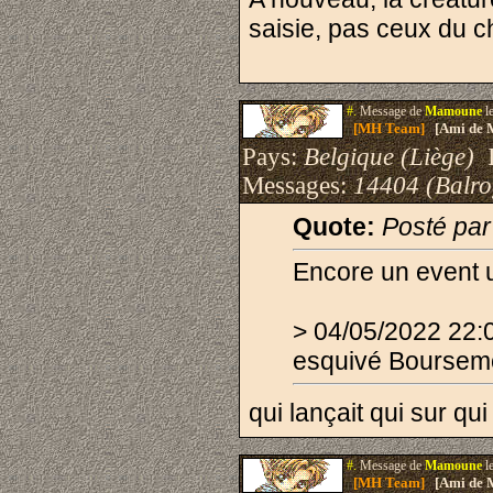
saisie, pas ceux du c
#.
Message de
Mamoune
l
[MH Team]
[Ami de 
Pays:
Belgique (Liège)
I
Messages:
14404 (Balro
Quote:
Posté pa
Encore un event u
> 04/05/2022 2
esquivé Boursemol
qui lançait qui sur qui
#.
Message de
Mamoune
l
[MH Team]
[Ami de 