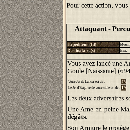
Pour cette action, vous
Attaquant - Percu
Expéditeur (Id)
Mount
Destinataire(s)
Isaac
Vous avez lancé une A
Goule [Naissante] (69
45
Votre Jet de Lancer est de :
19
Le Jet d'Esquive de votre cible est de :
Les deux adversaires se
Une Ame-en-peine Mal
dégâts
.
Son Armure le protège 