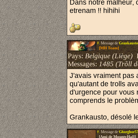
Dans notre malheur, o
etrenam !! hihihi
#.
Message de
Grankausto
[MH Team]
Pays:
Belgique (Liège)
I
Messages:
1485 (Trõll 
J'avais vraiment pas 
qu'autant de trolls ava
d'urgence pour vous r
comprends le problèm
Grankausto, désolé le
#.
Message de
Ghorghor5
[Ami de MountyHall]