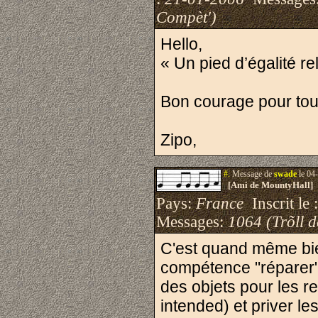
Compèt')
Hello,
« Un pied d’égalité rel
Bon courage pour tou
Zipo,
#.
Message de
swade
le 04
[Ami de MountyHall]
Pays:
France
Inscrit le 
Messages:
1064 (Trõll 
C'est quand même bie
compétence "réparer"
des objets pour les re
intended) et priver les