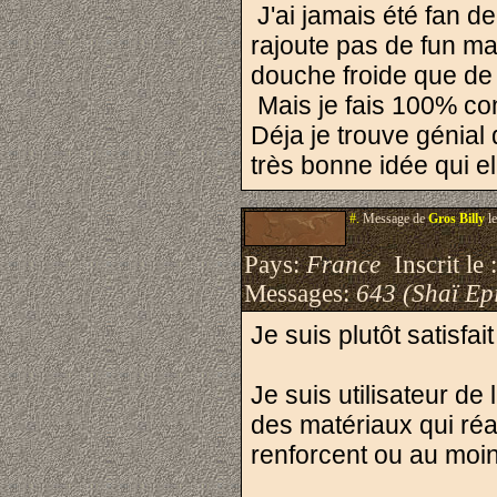
J'ai jamais été fan de
rajoute pas de fun mai
douche froide que de 
Mais je fais 100% conf
Déja je trouve génial
très bonne idée qui e
#.
Message de
Gros Billy
le
Pays:
France
Inscrit le 
Messages:
643 (Shaï Epi
Je suis plutôt satisf
Je suis utilisateur de
des matériaux qui réag
renforcent ou au moin