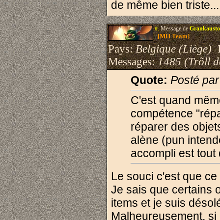
de même bien triste..
#.
Message de
Grankausto
[MH Team]
Pays:
Belgique (Liège)
I
Messages:
1485 (Trõll 
Quote:
Posté pa
C'est quand même
compétence "répar
réparer des objets
alène (pun intende
accompli est tout
Le souci c'est que ce 
Je sais que certains 
items et je suis désol
Malheureusement, si je 