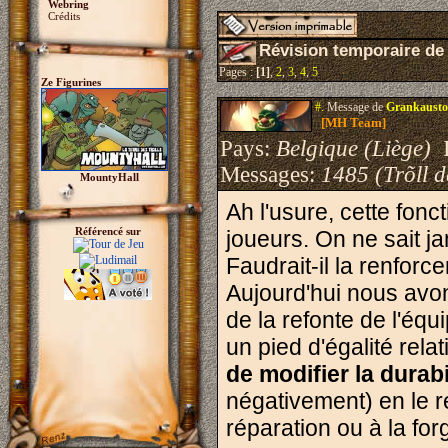
Webring
Crédits
Révision temporaire de 
Pages :
[1]
,
2
,
3
,
4
,
5
Ze Figurines
#.
Message de
Grankausto
[MH Team]
Pays:
Belgique (Liège)
I
Messages:
1485 (Trõll 
MountyHall
Ah l'usure, cette fonc
Référencé sur
joueurs. On ne sait ja
Faudrait-il la renforce
Aujourd'hui nous avon
de la refonte de l'équ
un pied d'égalité relat
de modifier la durabi
négativement) en le 
réparation ou à la for