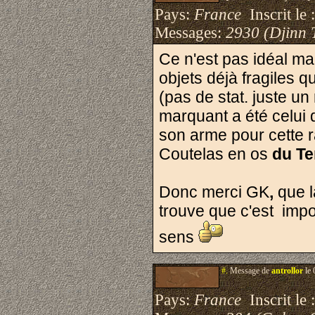
Pays:
France
Inscrit le 
Messages:
2930 (Djinn 
Ce n'est pas idéal mai
objets déjà fragiles qu
(pas de stat. juste un
marquant a été celui 
son arme pour cette ra
Coutelas en os
du Te
Donc merci GK
,
que l
trouve que c'est impo
sens
#.
Message de
antrollor
le 
Pays:
France
Inscrit le 