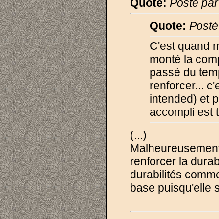
Quote:
Posté pa
Quote:
Posté
C'est quand m
monté la comp
passé du temp
renforcer... c
intended) et p
accompli est t
(...)
Malheureusement, si
renforcer la durab
durabilités comme
base puisqu'elle s