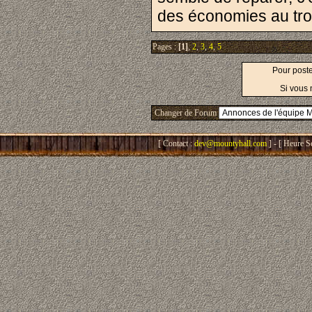
des économies au trol
Pages :
[1]
,
2
,
3
,
4
,
5
Pour post
Si vous 
Changer de Forum
[ Contact :
dev@mountyhall.com
] - [ Heure S