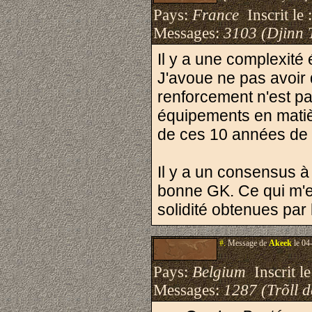
Pays:
France
Inscrit le 
Messages:
3103 (Djinn 
Il y a une complexité
J'avoue ne pas avoir d
renforcement n'est pas
équipements en matièr
de ces 10 années de f
Il y a un consensus à t
bonne GK. Ce qui m'em
solidité obtenues par
#.
Message de
Akeek
le 04
Pays:
Belgium
Inscrit le
Messages:
1287 (Trõll 