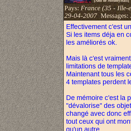
[Ami de MountyHall]
Pays:
France (35 - Ille-e
29-04-2007
Messages:
Effectivement c'est u
Si les items déja en c
les améliorés ok.
Mais là c'est vraiment
limitations de template
Maintenant tous les co
4 templates perdent l
De mémoire c'est la pr
"dévalorise" des obje
changé avec donc effe
tout ceux qui ont mont
qu'un autre ....