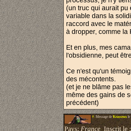
processus, je n'y tien
(un truc qui aurait pu
variable dans la solid
raccord avec le matéri
à dropper, comme la
Et en plus, mes camar
l'obsidienne, peut êtr
Ce n'est qu'un témoign
des mécontents.
(et je ne blâme pas l
même des gains de sol
précédent)
#.
Message de
Krasseux
le
Pays:
France
Inscrit le 