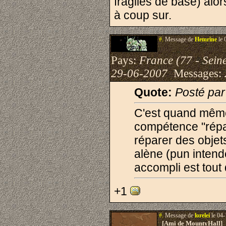
fragiles de base) alor
à coup sur.
#.
Message de
Hemrine
le 
Pays:
France (77 - Sein
29-06-2007
Messages:
Quote:
Posté pa
C'est quand même
compétence "répar
réparer des objets
alène (pun intende
accompli est tout
+1
#.
Message de
lorelei
le 04-
[Ami de MountyHall]