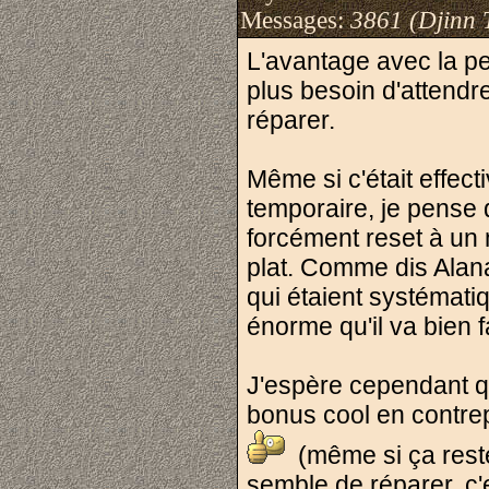
Messages:
3861 (Djinn 
L'avantage avec la per
plus besoin d'attendre
réparer.
Même si c'était effec
temporaire, je pense q
forcément reset à un 
plat. Comme dis Alanae
qui étaient systémati
énorme qu'il va bien f
J'espère cependant qu
bonus cool en contrep
(même si ça reste 
semble de réparer, c