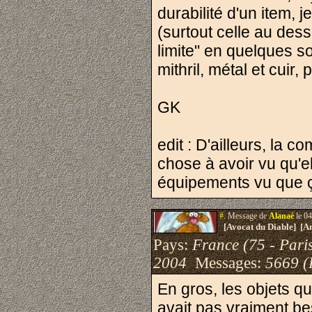
durabilité d'un item, 
(surtout celle au dess
limite" en quelques so
mithril, métal et cuir,
GK
edit : D'ailleurs, la 
chose à avoir vu qu'e
équipements vu que 
#.
Message de
Alanaé
le 04
[Avocat du Diable] [A
Pays:
France (75 - Pari
2004
Messages:
5669 (
En gros, les objets qu
avait pas vraiment bes