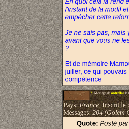
En quoi cela la rend ef
l'instant de la modif 
empêcher cette reform
Je ne sais pas, mais 
avant que vous ne les
?
Et de mémoire Mamoun
juiller, ce qui pouvais
compétence
#.
Message de
antrollor
le 
Pays:
France
Inscrit le 
Messages:
204 (Golem 
Quote:
Posté pa