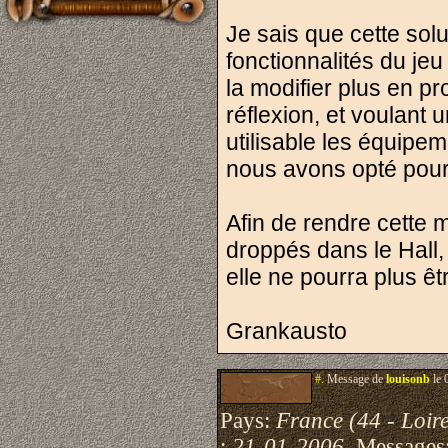
Je sais que cette solut
fonctionnalités du je
la modifier plus en 
réflexion, et voulant 
utilisable les équipe
nous avons opté pour 
Afin de rendre cette m
droppés dans le Hall, t
elle ne pourra plus êt
Grankausto
#.
Message de
louisonb
le 
Pays:
France (44 - Loire
:
21-01-2006
Messages