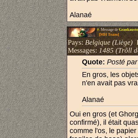
Alanaé
#.
Message de
Grankausto
[MH Team]
Pays:
Belgique (Liège)
I
Messages:
1485 (Trõll 
Quote:
Posté par
En gros, les objet
n'en avait pas vra
Alanaé
Oui en gros (et Ghorg
confirmé), il était qu
comme l'os, le papier