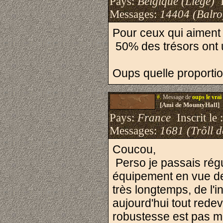
Pays:
Belgique (Liège)
I
Messages:
14404 (Balro
Pour ceux qui aiment l
50% des trésors ont u
Oups quelle proportio
#.
Message de
oups le vrai
[Ami de MountyHall]
Pays:
France
Inscrit le 
Messages:
1681 (Trõll 
Coucou,
Perso je passais régu
équipement en vue de 
très longtemps, de l'
aujourd'hui tout rede
robustesse est pas m