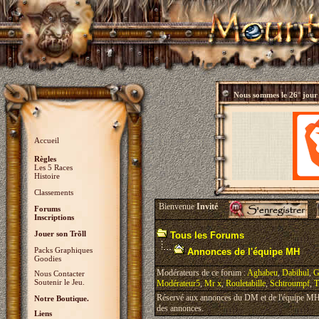
Nous sommes le
26° jour
Accueil
Règles
Les 5 Races
Histoire
Classements
Bienvenue
Invité
Forums
Inscriptions
Jouer son Trõll
Tous les Forums
Packs Graphiques
Annonces de l'équipe MH
Goodies
Modérateurs de ce forum :
Aghabeu
,
Dabihul
,
G
Nous Contacter
Soutenir le Jeu.
Modérateur5
,
Mr x
,
Rouletabille
,
Schtroumpf
,
T
Réservé aux annonces du DM et de l'équipe MH, 
Notre Boutique.
des annonces.
Liens