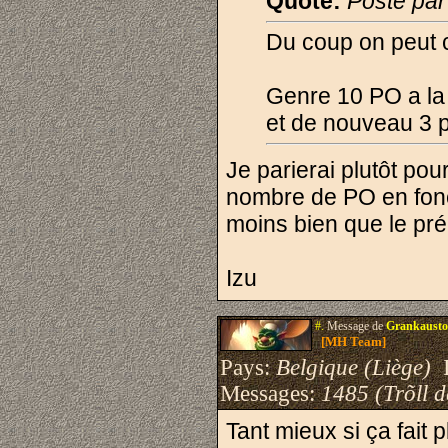
Quote:
Posté pa
Du coup on peut c
Genre 10 PO a la 
et de nouveau 3 p
Je parierai plutôt pou
nombre de PO en foncti
moins bien que le pr
Izu
#.
Message de
Grankausto
[MH Team]
Pays:
Belgique (Liège)
I
Messages:
1485 (Trõll 
Tant mieux si ça fait pl