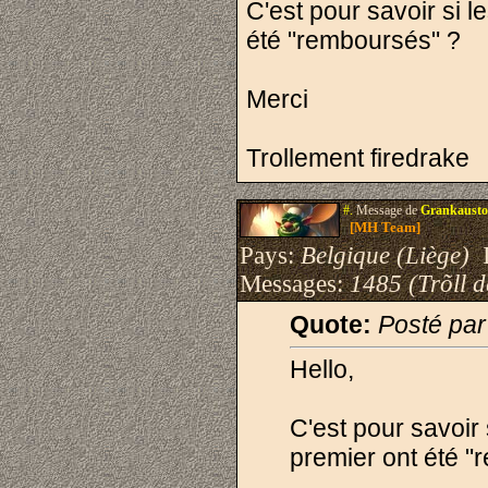
C'est pour savoir si 
été "remboursés" ?
Merci
Trollement firedrake
#.
Message de
Grankausto
[MH Team]
Pays:
Belgique (Liège)
I
Messages:
1485 (Trõll 
Quote:
Posté par
Hello,
C'est pour savoir
premier ont été "