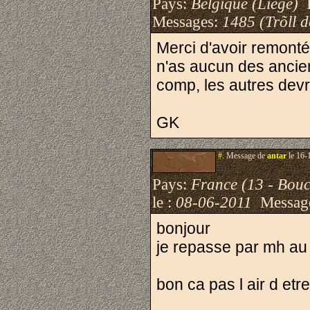
Pays:
Belgique (Liège)
I
Messages:
1485 (Trõll 
Merci d'avoir remonté l
n'as aucun des ancien
comp, les autres devra
GK
#.
Message de
antar
le 16-
Pays:
France (13 - Bou
le :
08-06-2011
Messag
bonjour
je repasse par mh au
bon ca pas l air d etre 