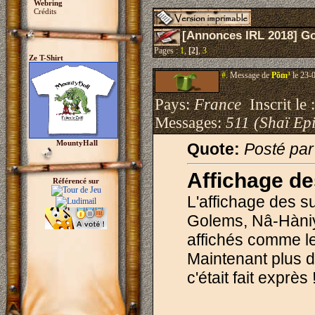
Webring
Crédits
[Annonces IRL 2018] G
Pages :
1
,
[2]
,
3
Ze T-Shirt
#.
Message de
Põm³
le 23-
Pays:
France
Inscrit le 
Messages:
511 (Shaï Epi
MountyHall
Quote:
Posté pa
Affichage de
Référencé sur
L'affichage des su
Golems, Nâ-Hàniy
affichés comme l
Maintenant plus d
c'était fait exprès 