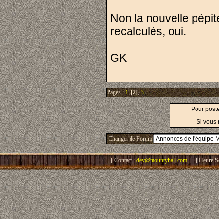
Non la nouvelle pépi
recalculés, oui.
GK
Pages :
1
,
[2]
,
3
Pour post
Si vous 
Changer de Forum
[ Contact :
dev@mountyhall.com
] - [ Heure S