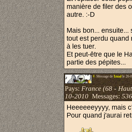
manière de filer des 
autre. :-D
Mais bon... ensuite... 
tout est perdu quand 
à les tuer.
Et peut-être que le H
partie des pépites...
#.
Message de
Izual
le 26-0
Pays:
France (68 - Haut
10-2010
Messages:
536
Heeeeeeyyyy, mais c'e
Pour quand j'aurai r