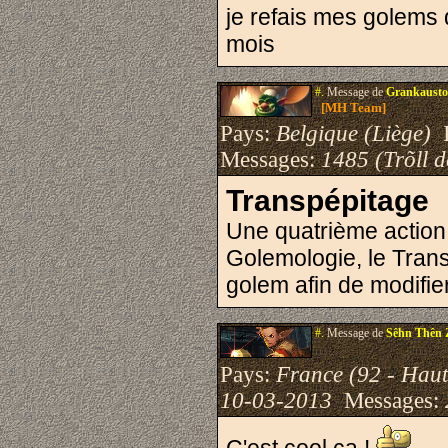
je refais mes golems 
mois
#.
Message de
Grankausto
[MH Team]
Pays:
Belgique (Liège)
I
Messages:
1485 (Trõll 
Transpépitage
Une quatrième action v
Golemologie, le Trans
golem afin de modifier
#.
Message de
Sêhn Thên 
Pays:
France (92 - Haut
10-03-2013
Messages: