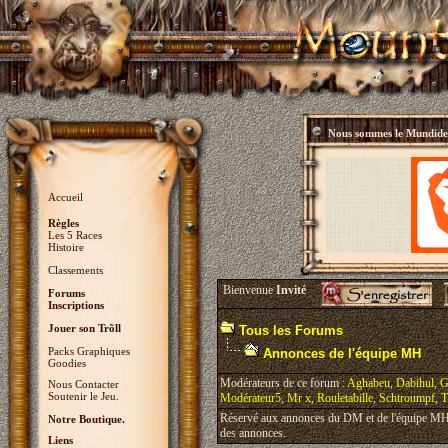
Nous sommes le
Mundidey
Accueil
Règles
Les 5 Races
Histoire
Classements
Bienvenue
Invité
Forums
Inscriptions
Jouer son Trõll
Tous les Forums
Packs Graphiques
Annonces de l'équipe MH
Goodies
Modérateurs de ce forum :
Aghabeu
,
Dabihul
,
G
Nous Contacter
Soutenir le Jeu.
Modérateur5
,
Mr x
,
Rouletabille
,
Schtroumpf
,
T
Réservé aux annonces du DM et de l'équipe MH, 
Notre Boutique.
des annonces.
Liens