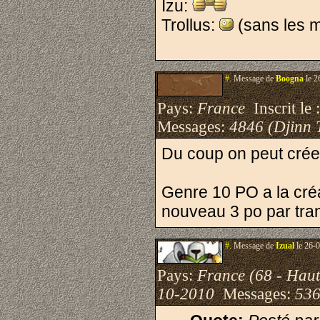
Izu:
Trollus:
(sans les m
#.
Message de
Boogna
le 2
Pays:
France
Inscrit le 
Messages:
4846 (Djinn 
Du coup on peut créer
Genre 10 PO a la créa
nouveau 3 po par tra
#.
Message de
Izual
le 26-0
Pays:
France (68 - Haut
10-2010
Messages:
536