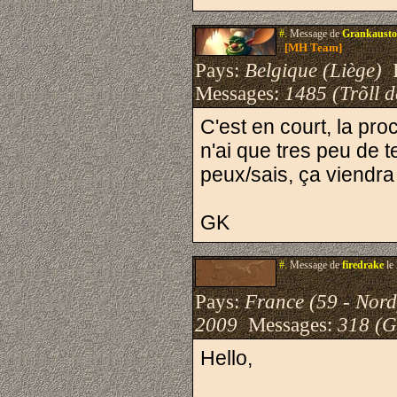
#.
Message de
Grankausto
[MH Team]
Pays:
Belgique (Liège)
I
Messages:
1485 (Trõll 
C'est en court, la p
n'ai que tres peu de 
peux/sais, ça viendra
GK
#.
Message de
firedrake
le
Pays:
France (59 - Nord
2009
Messages:
318 (G
Hello,