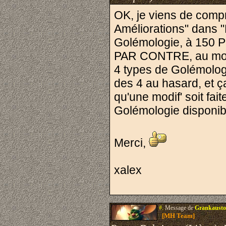
OK, je viens de compr
Améliorations" dans "M
Golémologie, à 150 P
PAR CONTRE, au momen
4 types de Golémologie
des 4 au hasard, et ç
qu'une modif' soit fait
Golémologie disponibl
Merci,
xalex
#.
Message de
Grankausto
[MH Team]