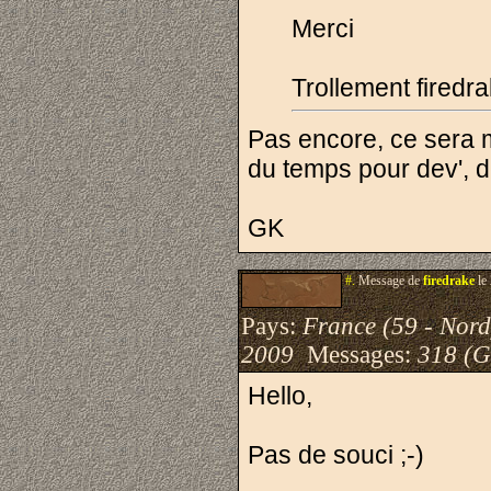
Merci
Trollement firedr
Pas encore, ce sera m
du temps pour dev', d
GK
#.
Message de
firedrake
le
Pays:
France (59 - Nord
2009
Messages:
318 (G
Hello,
Pas de souci ;-)