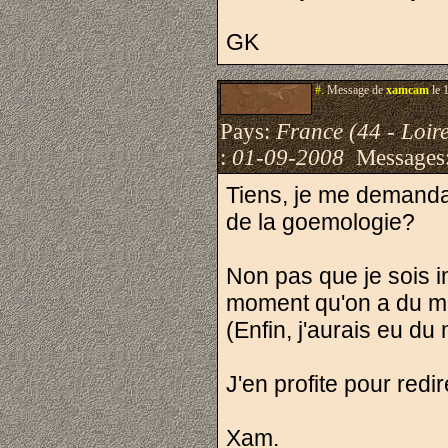
GK
#.
Message de
xamcam
le 
Pays:
France (44 - Loire
:
01-09-2008
Messages
Tiens, je me demanda
de la goemologie?
Non pas que je sois i
moment qu'on a du mal
(Enfin, j'aurais eu du 
J'en profite pour redi
Xam.