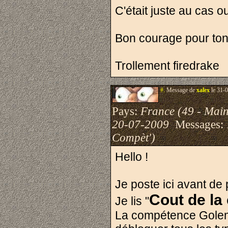
C'était juste au cas o
Bon courage pour ton ir
Trollement firedrake
#.
Message de
xalex
le 31-0
Pays:
France (49 - Main
20-07-2009
Messages:
Compèt')
Hello !
Je poste ici avant de 
Cout de l
Je lis "
La compétence Golem