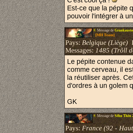
C'est cool ça !
Est-ce que la pépite
pouvoir l'intégrer à 
#.
Message de
Grankausto
[MH Team]
Pays:
Belgique (Liège)
I
Messages:
1485 (Trõll 
Le pépite contenue da
comme cerveau, il es
la réutiliser après. C
d'ordres à un golem q
GK
#.
Message de
Sêhn Thên 
Pays:
France (92 - Haut