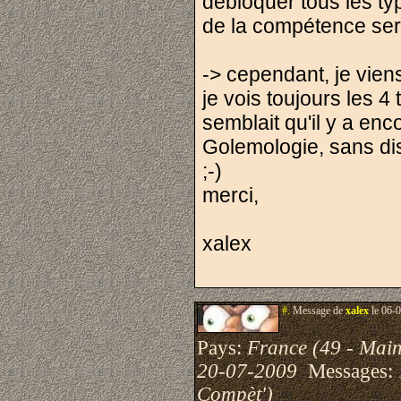
débloquer tous les t
de la compétence ser
-> cependant, je vien
je vois toujours les 
semblait qu'il y a enc
Golemologie, sans dist
;-)
merci,
xalex
#.
Message de
xalex
le 06-0
Pays:
France (49 - Main
20-07-2009
Messages:
Compèt')