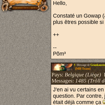
Hello,
Constaté un Gowap (a
plus êtres possible si
++
--
Põm³
#.
Message de
Grankausto
[MH Team]
Pays:
Belgique (Liège)
I
Messages:
1485 (Trõll 
J'en ai vu certains en
question. Par contre, 
était déjà comme ça