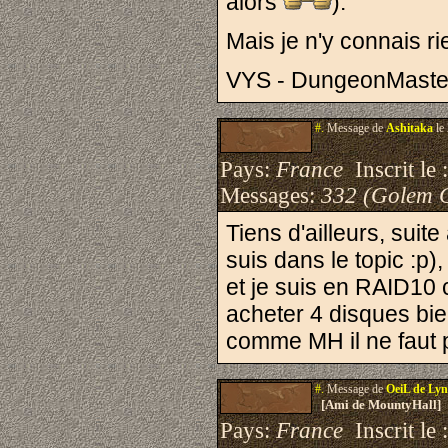
alors
).
Mais je n'y connais r
VYS - DungeonMaste
#.
Message de
Ashitaka
le
Pays:
France
Inscrit le 
Messages:
332 (Golem 
Tiens d'ailleurs, suit
suis dans le topic :p
et je suis en RAID10 c
acheter 4 disques bie
comme MH il ne faut p
#.
Message de
OeiL de Ly
[Ami de MountyHall]
Pays:
France
Inscrit le 