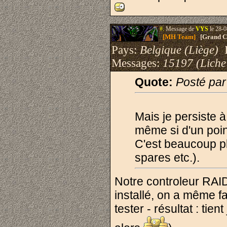
#.
Message de
VYS
le 28-0
[MH Team]
[Grand Cr
Pays:
Belgique (Liège)
I
Messages:
15197 (Liche
Quote:
Posté pa
Mais je persiste à
même si d'un point
C'est beaucoup pl
spares etc.).
Notre controleur RAID 
installé, on a même f
tester - résultat : tie