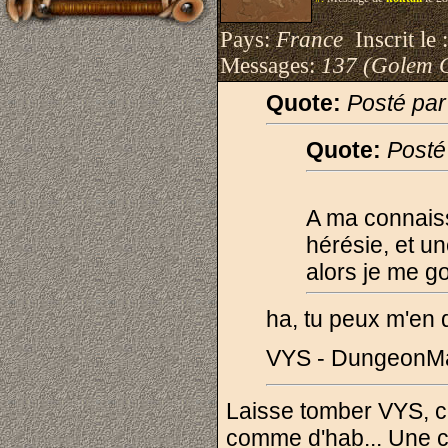
Pays:
France
Inscrit le 
Messages:
137 (Golem 
Quote:
Posté par
Quote:
Posté
A ma connais
hérésie, et u
alors je me g
ha, tu peux m'en d
VYS - DungeonM
Laisse tomber VYS, c
comme d'hab... Une c