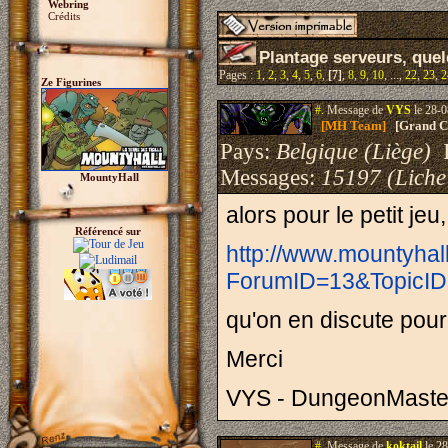
Webring
Crédits
Plantage serveurs, quel
Pages :
1
,
2
,
3
,
4
,
5
,
6
,
[7]
,
8
,
9
,
10
, ...,
22
,
23
,
2
Ze Figurines
#.
Message de
VYS
le 28-0
[MH Team]
[Grand Cr
Pays:
Belgique (Liège)
I
Messages:
15197 (Liche
MountyHall
alors pour le petit jeu,
Référencé sur
http://www.mountyhal
ForumID=13&TopicID
qu'on en discute pour 
Merci
VYS - DungeonMaste
#.
Message de
koktail
le 28