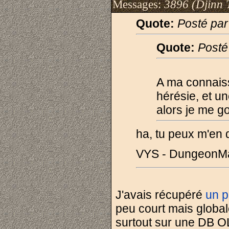
Messages:
3896 (Djinn 
Quote:
Posté par
Quote:
Posté
A ma connais
hérésie, et u
alors je me g
ha, tu peux m'en d
VYS - DungeonM
J'avais récupéré
un p
peu court mais global
surtout sur une DB O