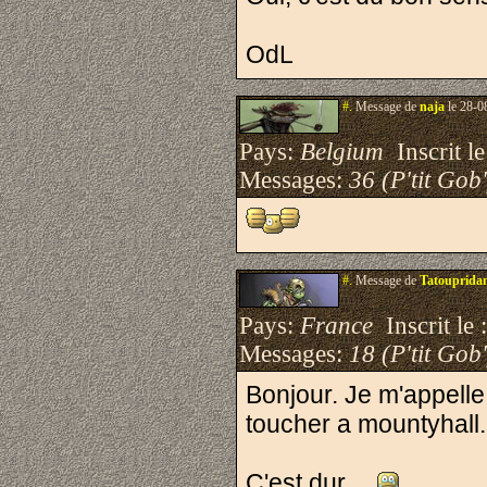
OdL
#.
Message de
naja
le 28-0
Pays:
Belgium
Inscrit le
Messages:
36 (P'tit Gob'
#.
Message de
Tatoupridan
Pays:
France
Inscrit le 
Messages:
18 (P'tit Gob'
Bonjour. Je m'appelle 
toucher a mountyhall..
C'est dur.....