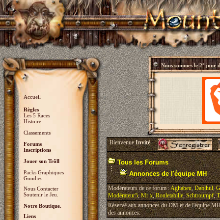
Nous sommes le
2° jour 
Accueil
Règles
Les 5 Races
Histoire
Classements
Bienvenue
Invité
Forums
Inscriptions
Jouer son Trõll
Tous les Forums
Packs Graphiques
Annonces de l'équipe MH
Goodies
Modérateurs de ce forum :
Aghabeu
,
Dabihul
,
G
Nous Contacter
Soutenir le Jeu.
Modérateur5
,
Mr x
,
Rouletabille
,
Schtroumpf
,
T
Réservé aux annonces du DM et de l'équipe MH, 
Notre Boutique.
des annonces.
Liens