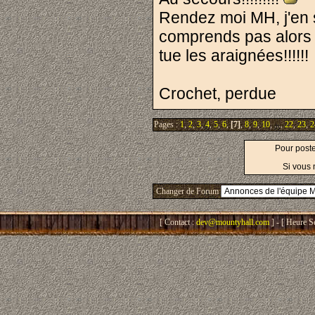
Rendez moi MH, j'en 
comprends pas alors q
tue les araignées!!!!!!
Crochet, perdue
Pages :
1
,
2
,
3
,
4
,
5
,
6
,
[7]
,
8
,
9
,
10
, ...,
22
,
23
,
2
Pour post
Si vous 
Changer de Forum
[ Contact :
dev@mountyhall.com
] - [ Heure S