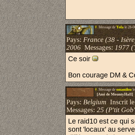
#.
Message de
Yofa
le 28-0
Pays:
France (38 - Isère
2006
Messages:
1977 (
Ce soir
Bon courage DM & C
#.
Message de
omamilou
le
[Ami de MountyHall]
Pays:
Belgium
Inscrit le
Messages:
25 (P'tit Gob'
Le raid10 est ce qui s
sont 'locaux' au serv