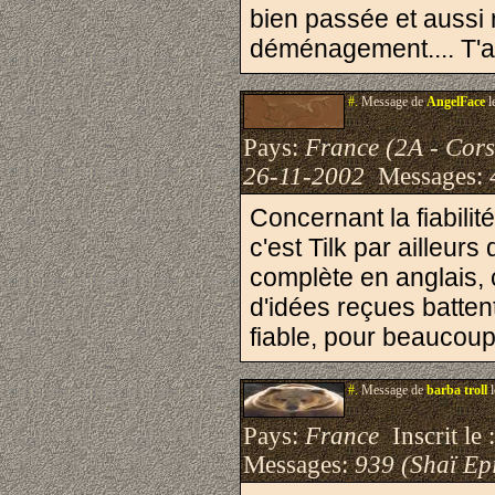
bien passée et aussi 
déménagement.... T'a
#.
Message de
AngelFace
l
Pays:
France (2A - Cor
26-11-2002
Messages:
Concernant la fiabili
c'est Tilk par ailleur
complète en anglais, 
d'idées reçues battent 
fiable, pour beaucoup
#.
Message de
barba troll
l
Pays:
France
Inscrit le 
Messages:
939 (Shaï Epi