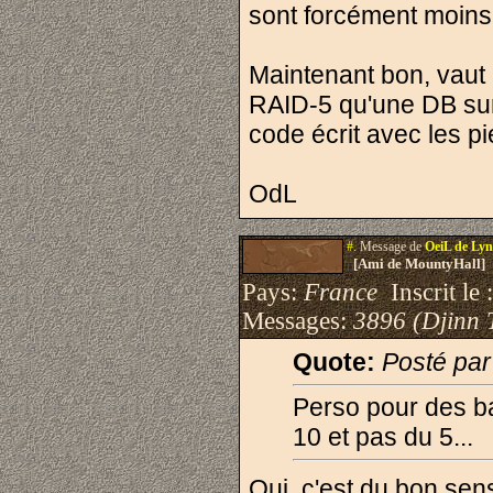
sont forcément moins 
Maintenant bon, vaut
RAID-5 qu'une DB sur 
code écrit avec les p
OdL
#.
Message de
OeiL de Ly
[Ami de MountyHall]
Pays:
France
Inscrit le 
Messages:
3896 (Djinn 
Quote:
Posté par
Perso pour des ba
10 et pas du 5...
Oui, c'est du bon se