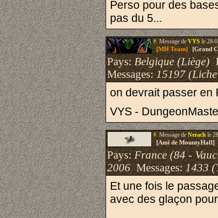
Perso pour des bases 
pas du 5...
#.
Message de
VYS
le 28-0
[MH Team]
[Grand Cr
Pays:
Belgique (Liège)
I
Messages:
15197 (Liche
on devrait passer en 
VYS - DungeonMaste
#.
Message de
Nerach
le 2
[Ami de MountyHall]
Pays:
France (84 - Vauc
2006
Messages:
1433 (
Et une fois le passa
avec des glaçon pour