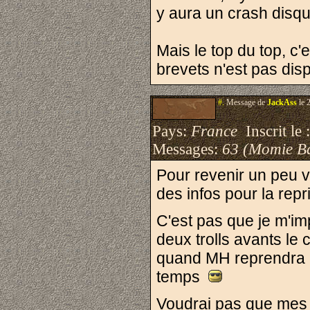
y aura un crash disq
Mais le top du top, 
brevets n'est pas dis
#.
Message de
JackAss
le 
Pays:
France
Inscrit le 
Messages:
63 (Momie B
Pour revenir un peu v
des infos pour la rep
C'est pas que je m'im
deux trolls avants le 
quand MH reprendra 
temps
Voudrai pas que mes 