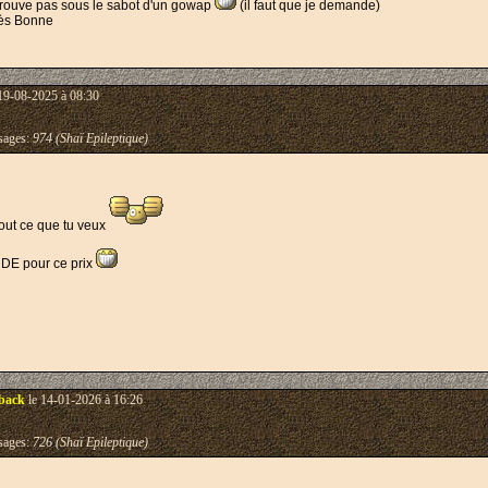
 trouve pas sous le sabot d'un gowap
(il faut que je demande)
rès Bonne
19-08-2025 à 08:30
ages:
974 (Shaï Epileptique)
tout ce que tu veux
e DE pour ce prix
back
le 14-01-2026 à 16:26
ages:
726 (Shaï Epileptique)