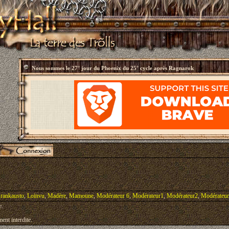
Nous sommes le
27° jour du Phoenix du 25° cycle après Ragnarok
rankausto
,
Loinvu
,
Madère
,
Mamoune
,
Modérateur 6
,
Modérateur1
,
Modérateur2
,
Modérateu
e.
ent interdite.