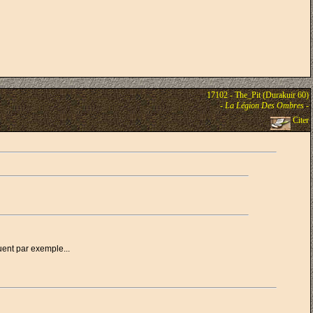
17102 - The_Pit (Durakuir 60)
-
La Légion Des Ombres
-
Citer
ent par exemple...