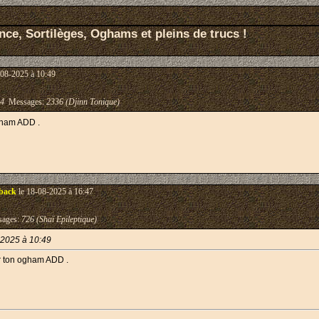
ce, Sortilèges, Oghams et pleins de trucs !
-08-2025 à 10:49
04
Messages:
2336 (Djinn Tonique)
gham ADD .
back
le 18-08-2025 à 16:47
ages:
726 (Shaï Epileptique)
-2025 à 10:49
r ton ogham ADD .