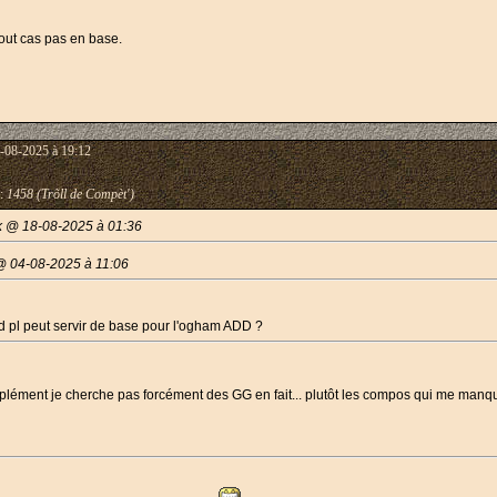
out cas pas en base.
-08-2025 à 19:12
:
1458 (Trõll de Compèt')
k @ 18-08-2025 à 01:36
 @ 04-08-2025 à 11:06
d pl peut servir de base pour l'ogham ADD ?
plément je cherche pas forcément des GG en fait... plutôt les compos qui me manqu