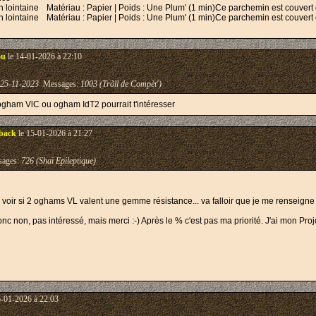
 lointaine
Matériau : Papier | Poids : Une Plum' (1 min)Ce parchemin est couvert de 
 lointaine
Matériau : Papier | Poids : Une Plum' (1 min)Ce parchemin est couvert de g
ou
le 14-01-2026 à 22:10
25-11-2023
Messages:
1003 (Trõll de Compèt')
ogham VlC ou ogham IdT2 pourrait t'intéresser
back
le 15-01-2026 à 21:27
ages:
726 (Shaï Epileptique)
 à voir si 2 oghams VL valent une gemme résistance... va falloir que je me renseigne 
nc non, pas intéressé, mais merci :-) Après le % c'est pas ma priorité. J'ai mon Proj
6-01-2026 à 22:03