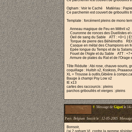
Ce parchemin est couvert de gribouillis trè
Ogham : Voir le Caché Matériau : Papier
Ce parchemin est couvert de gribouillis trè
Template : forcément pleins de mono temp
Anneau magique de Feu en Mithril x2
Couronne de ronces des Duellistes et des
Oeil de sang du Sable ATT : +0+1 | ESQ :
Torque de pierre des Béhémoths REG : -2
Casque en métal des Champions en Mithril
Epée longue du Temps et de la Salamandre
Fouet de l'Aigle et du Sable ATT : +7+1 |
Armure de plates du Rat et de l'Orage en 
Tête Réduite : Abi rose, chauve-souris, gr
coquillage : Huitsh x2, Kssksss, Praaa
XL = Trousse à outils,Gibière à compo,car
Bauge à champi Psy Low x2
IE x13
cartes des raccourcis : pleins
parchos griboullés et vierges : pleins
#.
Message de
Gigoti
le 14-
Pays:
Belgium
Inscrit le :
12-05-2005
Message
Bonsoir,
j'ai 2 ogham VL contre la gemme résista