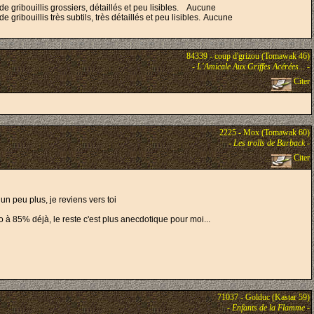
gribouillis grossiers, détaillés et peu lisibles.
Aucune
ribouillis très subtils, très détaillés et peu lisibles.
Aucune
84339 - coup d'grizou (Tomawak 46)
-
L'Amicale Aux Griffes Acérées...
-
Citer
2225 - Mox (Tomawak 60)
-
Les trolls de Barback
-
Citer
un peu plus, je reviens vers toi
o à 85% déjà, le reste c'est plus anecdotique pour moi...
71037 - Golduc (Kastar 59)
-
Enfants de la Flamme
-