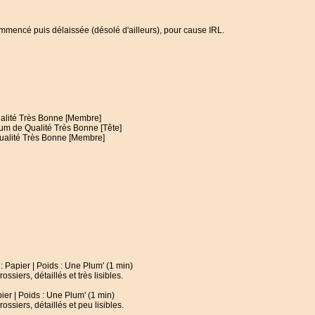
mmencé puis délaissée (désolé d'ailleurs), pour cause IRL.
ualité Très Bonne [Membre]
um de Qualité Très Bonne [Tête]
alité Très Bonne [Membre]
Papier | Poids : Une Plum' (1 min)
ssiers, détaillés et très lisibles.
r | Poids : Une Plum' (1 min)
rossiers, détaillés et peu lisibles.