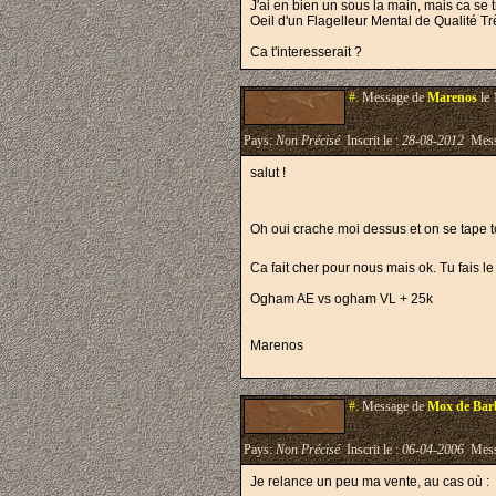
J'ai en bien un sous la main, mais ca se
Oeil d'un Flagelleur Mental de Qualité T
Ca t'interesserait ?
#.
Message de
Marenos
le 
Pays:
Non Précisé
Inscrit le :
28-08-2012
Mess
salut !
Oh oui crache moi dessus et on se tape 
Ca fait cher pour nous mais ok. Tu fais l
Ogham AE vs ogham VL + 25k
Marenos
#.
Message de
Mox de Bar
Pays:
Non Précisé
Inscrit le :
06-04-2006
Mess
Je relance un peu ma vente, au cas où :