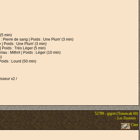
(5 min)
: Pierre de sang | Poids : Une Plum' (3 min)
| Poids : Une Plum' (3 min)
 Poids : Très Léger (5 min)
u : Mithril | Poids : Léger (10 min)
n)
Poids : Lourd (50 min)
isseur x2 /
52789 - gigoti (Tomawak 60)
-
Les Damnés
-
Citer