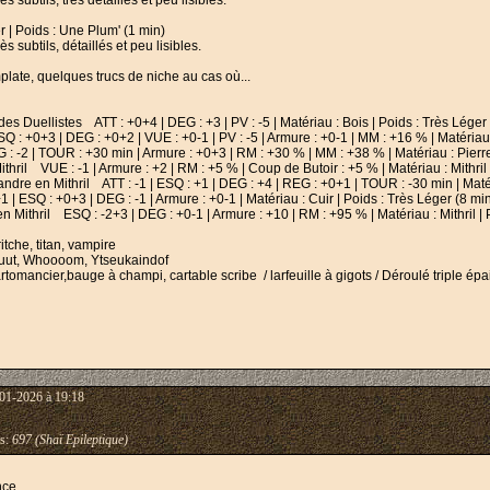
s subtils, très détaillés et peu lisibles.
 | Poids : Une Plum' (1 min)
s subtils, détaillés et peu lisibles.
late, quelques trucs de niche au cas où...
 Duellistes ATT : +0+4 | DEG : +3 | PV : -5 | Matériau : Bois | Poids : Très Léger 
 +0+3 | DEG : +0+2 | VUE : +0-1 | PV : -5 | Armure : +0-1 | MM : +16 % | Matériau 
 | TOUR : +30 min | Armure : +0+3 | RM : +30 % | MM : +38 % | Matériau : Pierre 
 VUE : -1 | Armure : +2 | RM : +5 % | Coup de Butoir : +5 % | Matériau : Mithril |
 en Mithril ATT : -1 | ESQ : +1 | DEG : +4 | REG : +0+1 | TOUR : -30 min | Matéria
 ESQ : +0+3 | DEG : -1 | Armure : +0-1 | Matériau : Cuir | Poids : Très Léger (8 mi
Mithril ESQ : -2+3 | DEG : +0-1 | Armure : +10 | RM : +95 % | Matériau : Mithril | 
itche, titan, vampire
ouuut, Whoooom, Ytseukaindof
tomancier,bauge à champi, cartable scribe / larfeuille à gigots / Déroulé triple épa
01-2026 à 19:18
s:
697 (Shaï Epileptique)
nce