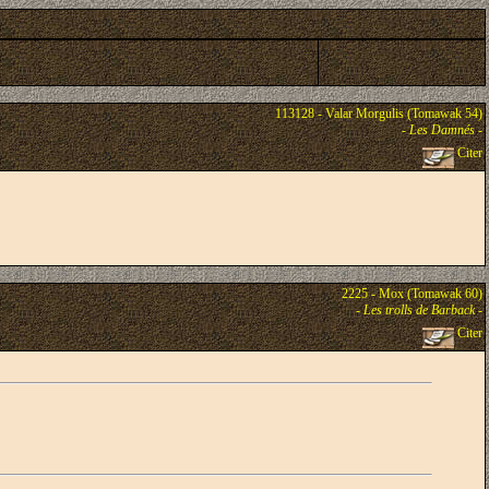
113128 - Valar Morgulis (Tomawak 54)
-
Les Damnés
-
Citer
2225 - Mox (Tomawak 60)
-
Les trolls de Barback
-
Citer