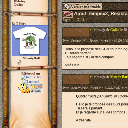
Webring
Crédits
Ajout Tempsx2, Resistan
Pages :
1
,
[2]
,
3
,
4
Ze T-Shirt
#.
Message de
Guilto
le 18
Pays:
France (02 - Aisne)
Inscrit le :
19-09-20
Hello je te propose des GG's pour ton o
Tu serais partant .
Et je regarde si j' ai des compos .
MountyHall
A très vite
Référencé sur
#.
Message de
Mox de Bar
Pays:
Non Précisé
Inscrit le :
06-04-2006
Mess
Quote:
Posté par Guilto @ 18-08
Hello je te propose des GG's pou
Tu serais partant .
Et je regarde si j' ai des compos .
A très vite