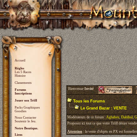
Accueil
Règles
Les 5 Races
Histoire
Classements
Bienvenue
Invité
Forums
Inscriptions
Jouer son Trõll
Tous les Forums
Packs Graphiques
Le Grand Bazar : VENTE
Goodies
Modérateurs de ce forum :
Aghabeu
,
Dabihul
,
G
Nous Contacter
Soutenir le Jeu.
Proposez ici tout ce que votre Trõll désire vendr
Notre Boutique.
Attention
: la vente d'objets en PX est formellem
Liens