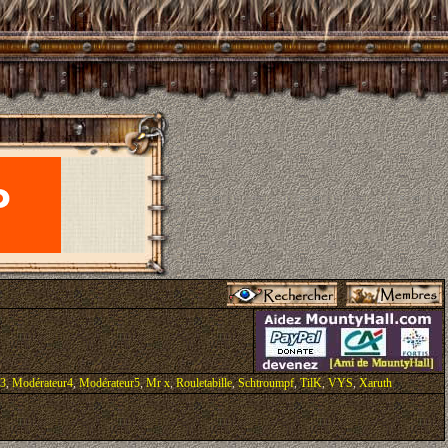
r3
,
Modérateur4
,
Modérateur5
,
Mr x
,
Rouletabille
,
Schtroumpf
,
TilK
,
VYS
,
Xaruth