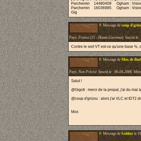
Parchemin
14480409
Ogham : Vision
Parchemin
16036985
Ogham : Vision
Gig
#.
Message de
coup d'griz
Pays:
France (31 - Haute-Garonne)
Inscrit le :
Contre le sort VT est-ce qu'une base %, 
#.
Message de
Mox de Bar
Pays:
Non Précisé
Inscrit le :
06-04-2006
Mess
Salut !
@Gigoti : merci de la propal, j'ai du mal
@coup d'grizou : alors j'ai VLC et IDT2 do
Mox
#.
Message de
Golduc
le 1