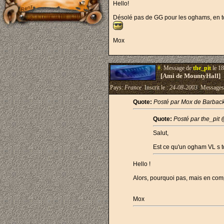
Hello!
Désolé pas de GG pour les oghams, en t
Mox
#.
Message de
the_pit
le 18
[Ami de MountyHall]
Pays:
France
Inscrit le :
24-08-2003
Messages
Quote:
Posté par Mox de Barbac
Quote:
Posté par the_pit
Salut,
Est ce qu'un ogham VL s t
Hello !
Alors, pourquoi pas, mais en com
Mox