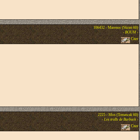
106432 - Marenos (Skrim 60)
-
BOUM
-
Citer
2225 - Mox (Tomawak 60)
-
Les trolls de Barback
-
Citer