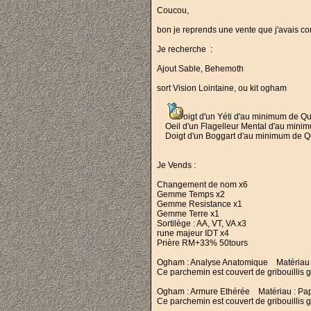
Coucou,
bon je reprends une vente que j'avais co
Je recherche :
Ajout Sable, Behemoth
sort Vision Lointaine, ou kit ogham
oigt d'un Yéti d'au minimum de Q
Oeil d'un Flagelleur Mental d'au minim
Doigt d'un Boggart d'au minimum de Qu
Je Vends :
Changement de nom x6
Gemme Temps x2
Gemme Resistance x1
Gemme Terre x1
Sortilège : AA, VT, VA x3
rune majeur IDT x4
Prière RM+33% 50tours
Ogham : Analyse Anatomique Matériau : 
Ce parchemin est couvert de gribouillis gro
Ogham : Armure Ethérée Matériau : Papie
Ce parchemin est couvert de gribouillis g