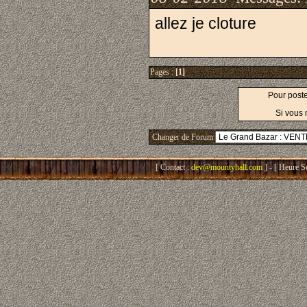
allez je cloture
Pages :
[1]
Pour post
Si vous 
Changer de Forum
[ Contact :
dev@mountyhall.com
] - [ Heure S