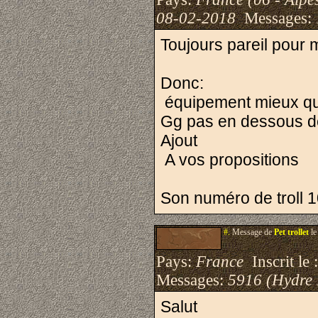
08-02-2018
Messages:
Toujours pareil pour m
Donc:
équipement mieux qu
Gg pas en dessous d
Ajout
A vos propositions
Son numéro de troll 
#.
Message de
Pet trollet
le
Pays:
France
Inscrit le 
Messages:
5916 (Hydre
Salut