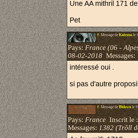
Une AA mithril 171 de
Pet
#.
Message de
Kaëcuza
le 
Pays:
France (06 - Alpe
08-02-2018
Messages:
intéressé oui .
si pas d'autre proposi
#.
Message de
Bhlown
le 1
Pays:
France
Inscrit le 
Messages:
1382 (Trõll 