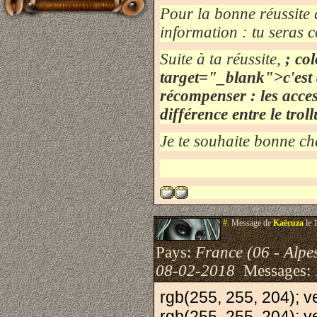
Pour la bonne réussite 
information : tu seras 
Suite à ta réussite,
; co
target="_blank">c'est a
récompenser : les access
différence entre le troll
Je te souhaite bonne ch
#.
Message de
Kaëcuza
le 
Pays:
France (06 - Alpe
08-02-2018
Messages:
rgb(255, 255, 204); ve
rgb(255, 255, 204); ve