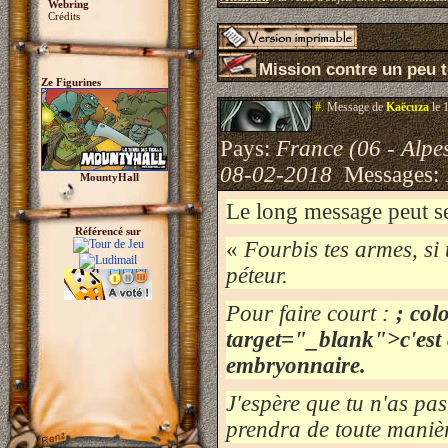
Webring
Crédits
Mission contre un peu 
Ze Figurines
#.
Message de
Kaëcuza
le 
Pays:
France (06 - Alpe
08-02-2018
Messages:
MountyHall
Le long message peut se
Référencé sur
«
Fourbis tes armes, si t
péteur.
Pour faire court :
; col
target="_blank">c'est 
embryonnaire.
J'espère que tu n'as pas
prendra de toute mani