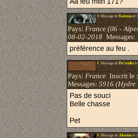
Aa feu mith 171?
#.
Message de
Kaëcuza
le 
Pays:
France (06 - Alpe
08-02-2018
Messages:
préférence au feu .
#.
Message de
Pet trollet
le
Pays:
France
Inscrit le 
Messages:
5916 (Hydre
Pas de souci
Belle chasse
Pet
#.
Message de
Akerion
le 