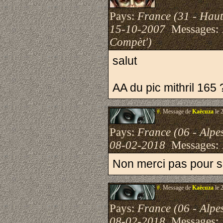
Pays:
France (31 - Hau
15-10-2007
Messages:
Compèt')
salut
AA du pic mithril 165
#.
Message de
Kaëcuza
le 
Pays:
France (06 - Alpe
08-02-2018
Messages:
Non merci pas pour s
#.
Message de
Kaëcuza
le 
Pays:
France (06 - Alpe
08-02-2018
Messages: