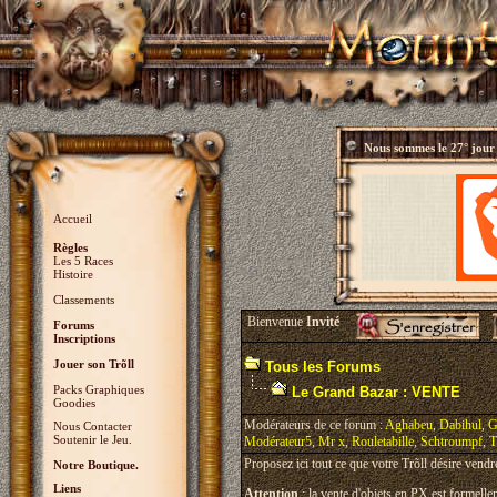
Nous sommes le
27° jour
Accueil
Règles
Les 5 Races
Histoire
Classements
Bienvenue
Invité
Forums
Inscriptions
Jouer son Trõll
Tous les Forums
Packs Graphiques
Le Grand Bazar : VENTE
Goodies
Modérateurs de ce forum :
Aghabeu
,
Dabihul
,
G
Nous Contacter
Soutenir le Jeu.
Modérateur5
,
Mr x
,
Rouletabille
,
Schtroumpf
,
T
Proposez ici tout ce que votre Trõll désire vendr
Notre Boutique.
Liens
Attention
: la vente d'objets en PX est formellem