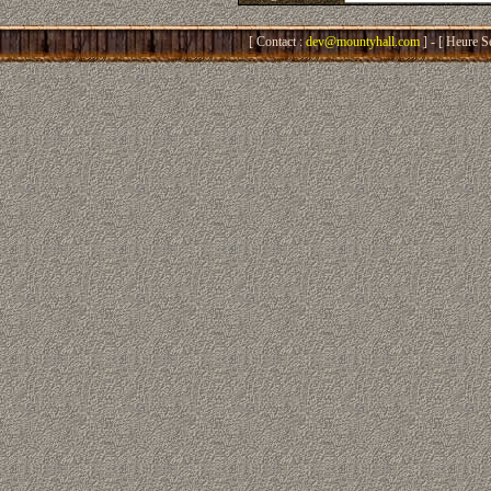
[ Contact :
dev@mountyhall.com
] - [ Heure S