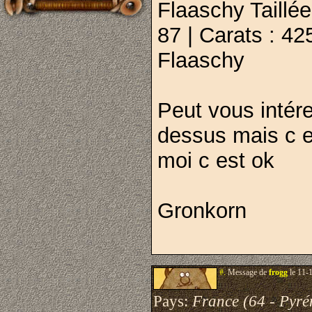
Flaaschy Taillée
87 | Carats : 42
Flaaschy
Peut vous intére
dessus mais c e
moi c est ok
Gronkorn
#.
Message de
frogg
le 11-
Pays:
France (64 - Pyré