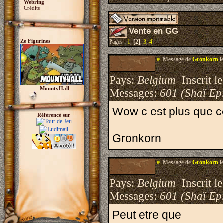
Webring
Crédits
Vente en GG
Ze Figurines
Pages :
1
,
[2]
,
3
,
4
#.
Message de
Gronkorn
l
Pays:
Belgium
Inscrit le
MountyHall
Messages:
601 (Shaï Epi
Wow c est plus que ce 
Référencé sur
Gronkorn
#.
Message de
Gronkorn
l
Pays:
Belgium
Inscrit le
Messages:
601 (Shaï Epi
Peut etre que