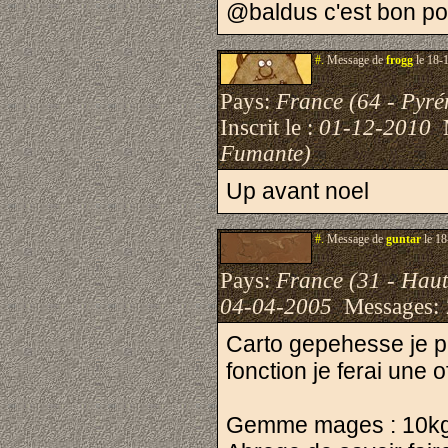
@baldus c'est bon po
#.
Message de
frogg
le 18-
Pays:
France (64 - Pyré
Inscrit le :
01-12-2010
M
Fumante)
Up avant noel
#.
Message de
guntar
le 18
Pays:
France (31 - Hau
04-04-2005
Messages:
Carto gepehesse je peu
fonction je ferai une o
Gemme mages : 10k