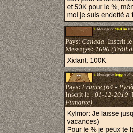
et 50K pour le %, mêm
moi je suis endetté a fo
#.
Message de
MatLim
le 
Pays:
Canada
Inscrit le
Messages:
1696 (Trõll 
Xidant: 100K
#.
Message de
frogg
le 04-
Pays:
France (64 - Pyré
Inscrit le :
01-12-2010
M
Fumante)
Kylmor: Je laisse jusq
vacances)
Pour le % je peux te f