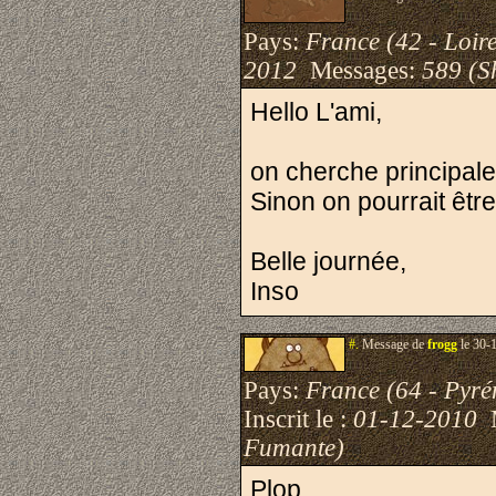
Pays:
France (42 - Loir
2012
Messages:
589 (S
Hello L'ami,
on cherche principale
Sinon on pourrait être
Belle journée,
Inso
#.
Message de
frogg
le 30-
Pays:
France (64 - Pyré
Inscrit le :
01-12-2010
M
Fumante)
Plop