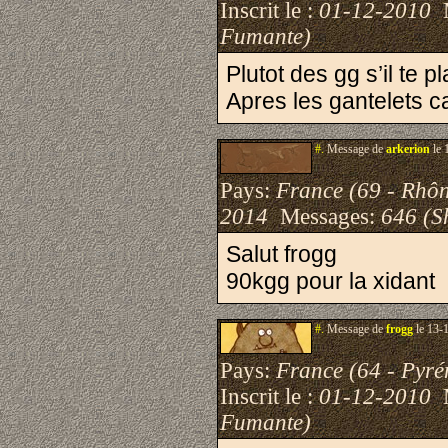
Inscrit le :
01-12-2010
M
Fumante)
Plutot des gg s’il te pl
Apres les gantelets c
#.
Message de
arkerion
le 
Pays:
France (69 - Rhô
2014
Messages:
646 (S
Salut frogg
90kgg pour la xidant
#.
Message de
frogg
le 13-
Pays:
France (64 - Pyré
Inscrit le :
01-12-2010
M
Fumante)