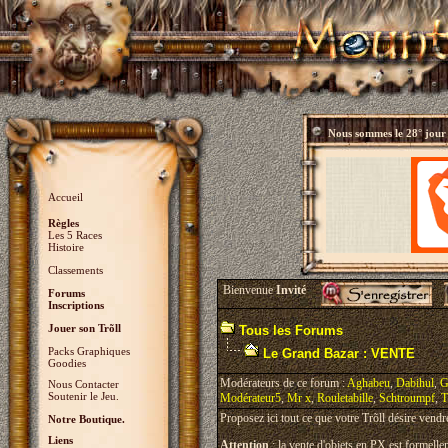
Nous sommes le
28° jour
Accueil
Règles
Les 5 Races
Histoire
Classements
Bienvenue
Invité
Forums
Inscriptions
Jouer son Trõll
Tous les Forums
Packs Graphiques
Le Grand Bazar : VENTE
Goodies
Modérateurs de ce forum :
Aghabeu
,
Dabihul
,
G
Nous Contacter
Soutenir le Jeu.
Modérateur5
,
Mr x
,
Rouletabille
,
Schtroumpf
,
T
Proposez ici tout ce que votre Trõll désire vendr
Notre Boutique.
Liens
Attention
: la vente d'objets en PX est formellem