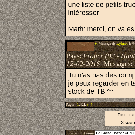
une liste de petits tr
intéresser
Math: merci, on va es
#.
Message de
Kylmor
le 0
Pays:
France (92 - Haut
12-02-2016
Messages:
Tu n'as pas des com
je peux regarder en t
stock de TB ^^
Pages :
1
,
[2]
,
3
,
4
Pour post
Si vous 
Changer de Forum