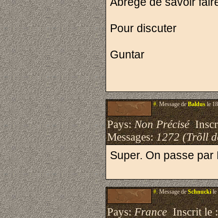
Abrege de savoir fair
Pour discuter
Guntar
#.
Message de
Baldus
le 18
Pays:
Non Précisé
Inscri
Messages:
1272 (Trõll 
Super. On passe par 
#.
Message de
Schnucki
le
Pays:
France
Inscrit le 