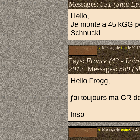
Messages:
531 (Shaï Epi
Hello,
Je monte à 45 kGG po
Schnucki
#.
Message de
inso
le 20-1
Pays:
France (42 - Loir
2012
Messages:
589 (S
Hello Frogg,
j'ai toujours ma GR do
Inso
#.
Message de
remax
le 20