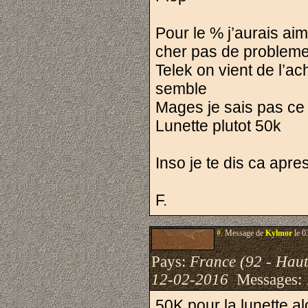
Pour le % j’aurais ai
cher pas de probleme
Telek on vient de l’ac
semble
Mages je sais pas ce q
Lunette plutot 50k
Inso je te dis ca apr
F.
#.
Message de
Kylmor
le 0
Pays:
France (92 - Haut
12-02-2016
Messages:
50K pour la lunette al