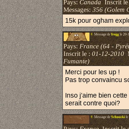
Pays:
Canada
Inscrit le
Messages:
356 (Golem 
15k pour ogham expl
#.
Message de
frogg
le 20-
Pays:
France (64 - Pyré
Inscrit le :
01-12-2010
M
Fumante)
Merci pour les up !
Pas trop convaincu s
Inso j’aime bien cet
serait contre quoi?
#.
Message de
Schnucki
le
Pays:
France
Inscrit le 