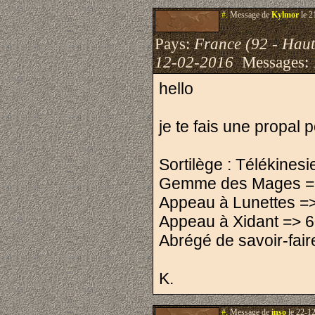
#.
Message de
Kylmor
le 2
Pays:
France (92 - Haut
12-02-2016
Messages:
hello
je te fais une propal 
Sortilège : Télékines
Gemme des Mages =
Appeau à Lunettes =
Appeau à Xidant => 
Abrégé de savoir-fai
K.
#.
Message de
inso
le 22-1