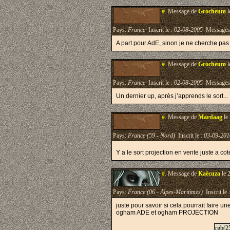
#.
Message de
Grocheum
l
Pays:
France
Inscrit le :
02-08-2005
Messages
A part pour AdE, sinon je ne cherche pas 
#.
Message de
Grocheum
l
Pays:
France
Inscrit le :
02-08-2005
Messages
Un dernier up, après j’apprends le sort...
#.
Message de
Mardaag
le
Pays:
France (59 - Nord)
Inscrit le :
03-09-201
Y a le sort projection en vente juste a 
#.
Message de
Kaëcuza
le 
Pays:
France (06 - Alpes-Maritimes)
Inscrit le 
juste pour savoir si cela pourrait faire u
ogham ADE et ogham PROJECTION
rgb(25