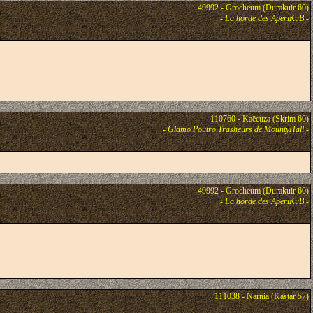
49992 - Grocheum (Durakuir 60)
-
La horde des AperiKuB
-
110760 - Kaëcuza (Skrim 60)
-
Glamo Poutro Trasheurs de MountyHall
-
49992 - Grocheum (Durakuir 60)
-
La horde des AperiKuB
-
111038 - Narnia (Kastar 57)