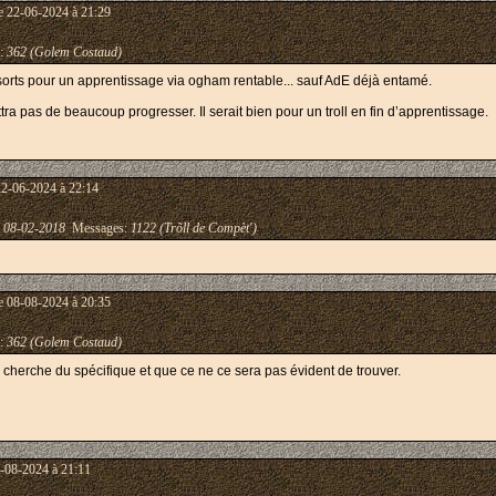
e 22-06-2024 à 21:29
:
362 (Golem Costaud)
sorts pour un apprentissage via ogham rentable... sauf AdE déjà entamé.
a pas de beaucoup progresser. Il serait bien pour un troll en fin d’apprentissage.
22-06-2024 à 22:14
:
08-02-2018
Messages:
1122 (Trõll de Compèt')
e 08-08-2024 à 20:35
:
362 (Golem Costaud)
 cherche du spécifique et que ce ne ce sera pas évident de trouver.
-08-2024 à 21:11