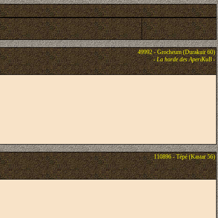
49992 - Grocheum (Durakuir 60)
-
La horde des AperiKuB
-
110896 - Tépé (Kastar 56)