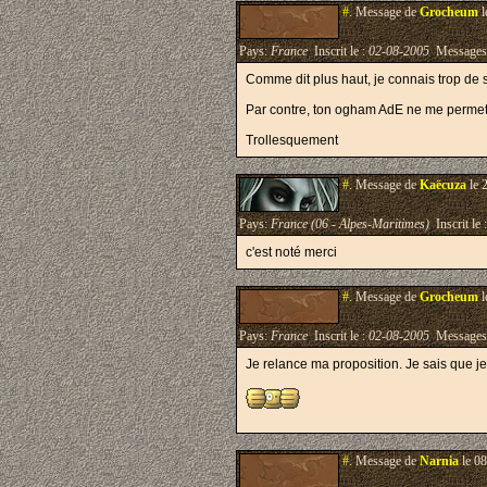
#.
Message de
Grocheum
l
Pays:
France
Inscrit le :
02-08-2005
Messages
Comme dit plus haut, je connais trop de 
Par contre, ton ogham AdE ne me permettr
Trollesquement
#.
Message de
Kaëcuza
le 
Pays:
France (06 - Alpes-Maritimes)
Inscrit le 
c'est noté merci
#.
Message de
Grocheum
l
Pays:
France
Inscrit le :
02-08-2005
Messages
Je relance ma proposition. Je sais que je
#.
Message de
Narnia
le 08