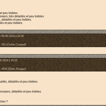
et peu lisibles
ers, très détaillés et peu lisibles
détaillés et peu lisibles.
lés et peu lisibles.
e 06-06-2024 à 20:39
:
362 (Golem Costaud)
6-2024 à 19:10
:
4934 (Djinn Tonique)
tils, détaillés et peu lisibles.
ossiers, détaillés et peu lisibles.
rches ?