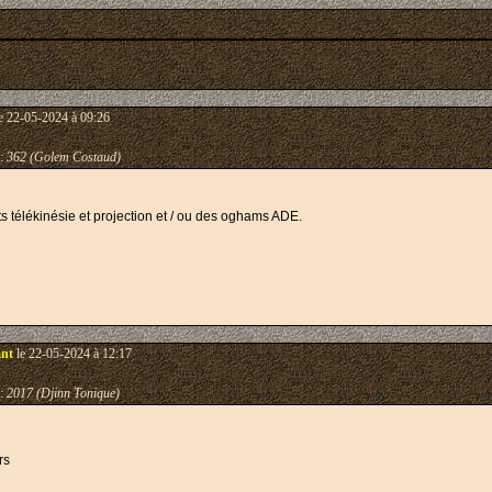
e 22-05-2024 à 09:26
:
362 (Golem Costaud)
s télékinésie et projection et / ou des oghams ADE.
ant
le 22-05-2024 à 12:17
:
2017 (Djinn Tonique)
rs