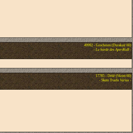
49992 - Grocheum (Durakuir 60)
-
La horde des AperiKuB
-
17785 - Dédé (Skrim 60)
-
Skato Tradis Varius
-