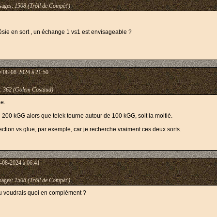
ages:
1508 (Trõll de Compèt')
ésie en sort , un échange 1 vs1 est envisageable ?
e 08-08-2024 à 21:50
:
362 (Golem Costaud)
e.
0-200 kGG alors que telek tourne autour de 100 kGG, soit la moitié.
ection vs glue, par exemple, car je recherche vraiment ces deux sorts.
-08-2024 à 06:41
ages:
1508 (Trõll de Compèt')
 tu voudrais quoi en complément ?