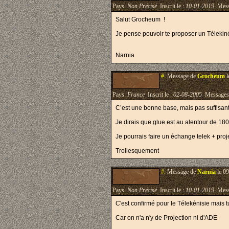
Pays:
Non Précisé
Inscrit le :
10-01-2019
Mess
Salut Grocheum !
Je pense pouvoir te proposer un Télekin
Narnia
#.
Message de
Grocheum
l
Pays:
France
Inscrit le :
02-08-2005
Messages
C’est une bonne base, mais pas suffisant
Je dirais que glue est au alentour de 18
Je pourrais faire un échange telek + proj
Trollesquement
#.
Message de
Narnia
le 09
Pays:
Non Précisé
Inscrit le :
10-01-2019
Mess
C'est confirmé pour le Télekénisie mais
Car on n'a n'y de Projection ni d'ADE