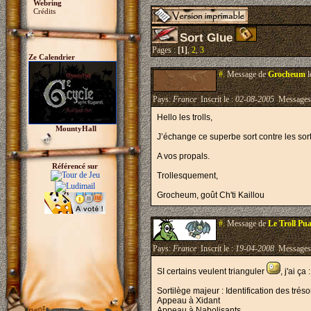
Webring
Crédits
Sort Glue
Pages :
[1]
,
2
,
3
Ze Calendrier
#.
Message de
Grocheum
l
Pays:
France
Inscrit le :
02-08-2005
Messages
Hello les trolls,
MountyHall
J’échange ce superbe sort contre les sort
A vos propals.
Référencé sur
Trollesquement,
Grocheum, goût Ch'ti Kaillou
#.
Message de
Le Troll Pu
Pays:
France
Inscrit le :
19-04-2008
Messages
SI certains veulent trianguler
, j'ai ça :
Sortilège majeur : Identification des tréso
Appeau à Xidant
Appeau à Nabolisants