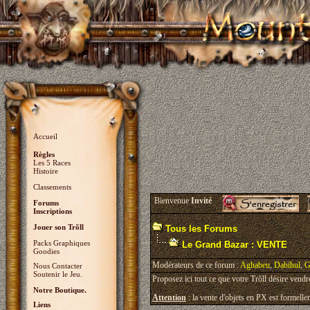
Accueil
Règles
Les 5 Races
Histoire
Classements
Bienvenue
Invité
Forums
Inscriptions
Jouer son Trõll
Tous les Forums
Packs Graphiques
Le Grand Bazar : VENTE
Goodies
Modérateurs de ce forum :
Aghabeu
,
Dabihul
,
G
Nous Contacter
Soutenir le Jeu.
Proposez ici tout ce que votre Trõll désire vendr
Notre Boutique.
Attention
: la vente d'objets en PX est formellem
Liens