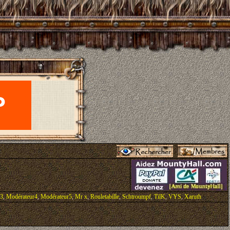
r3
,
Modérateur4
,
Modérateur5
,
Mr x
,
Rouletabille
,
Schtroumpf
,
TilK
,
VYS
,
Xaruth