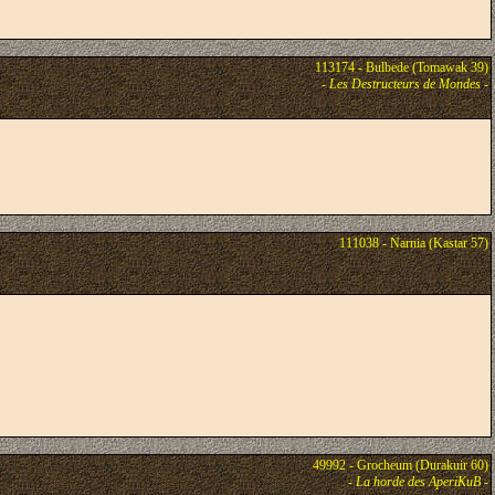
113174 - Bulbede (Tomawak 39)
-
Les Destructeurs de Mondes
-
111038 - Narnia (Kastar 57)
49992 - Grocheum (Durakuir 60)
-
La horde des AperiKuB
-