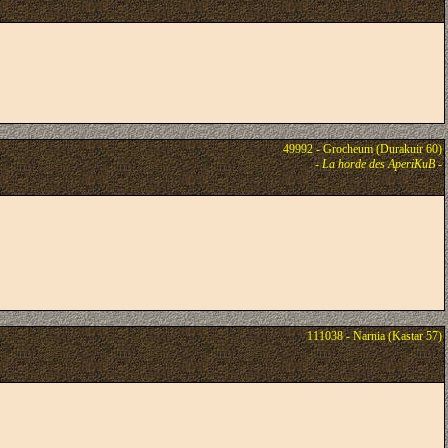
49992 - Grocheum (Durakuir 60)
-
La horde des AperiKuB
-
111038 - Narnia (Kastar 57)