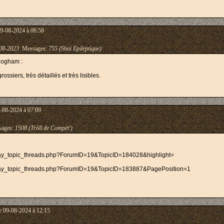
09-08-2024 à 06:58
08-2023
Messages:
755 (Shaï Epileptique)
e ogham :
ssiers, très détaillés et très lisibles.
-08-2024 à 07:09
ages:
1508 (Trõll de Compèt')
lay_topic_threads.php?ForumID=19&TopicID=184028&highlight=
play_topic_threads.php?ForumID=19&TopicID=183887&PagePosition=1
e 09-08-2024 à 12:15