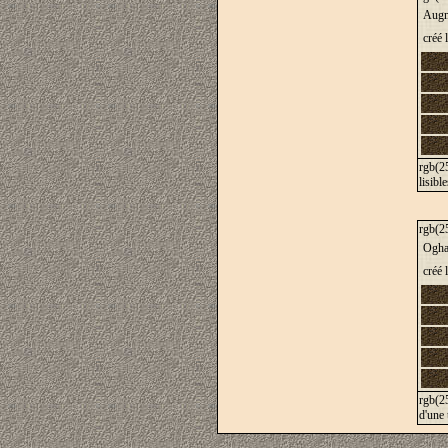
Augm
créé 
rgb(25
lisible
rgb(25
Ogha
créé 
rgb(25
d'une 