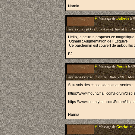
Narnia
#.
Message de
Bulbede
le 
Pays:
France (43 - Haute-Loire)
Inscrit le :
11-
Hello, je peux te proposer ce magnifiqu
Ogham : Augmentation de l´Esquive
Ce parchemin est couvert de gribouillis gro
B2
#.
Message de
Narnia
le 09
Pays:
Non Précisé
Inscrit le :
10-01-2019
Mess
Si tu vois des choses dans mes ventes :
https://www.mountyhall.com/Forum/disp
https://www.mountyhall.com/Forum/dis
Narnia
#.
Message de
Grocheum
l