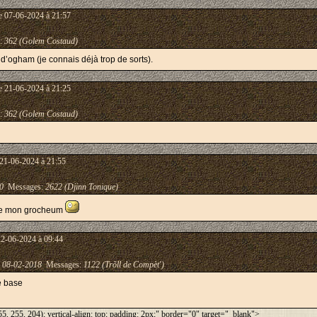
e 07-06-2024 à 21:57
:
362 (Golem Costaud)
d’ogham (je connais déjà trop de sorts).
e 21-06-2024 à 21:25
:
362 (Golem Costaud)
 21-06-2024 à 21:55
0
Messages:
2622 (Djinn Tonique)
cote mon grocheum
22-06-2024 à 09:44
:
08-02-2018
Messages:
1122 (Trõll de Compèt')
ne base
5, 255, 204); vertical-align: top; padding: 2px;" border="0" target="_blank">