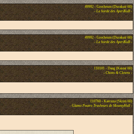
49992 - Grocheum (Durakuir 60)
-
La horde des AperiKuB
-
49992 - Grocheum (Durakuir 60)
-
La horde des AperiKuB
-
110101 - Daag (Kastar 60)
-
Chons & Clowns
-
110760 - Kaëcuza (Skrim 60)
-
Glamo Poutro Trasheurs de MountyHall
-