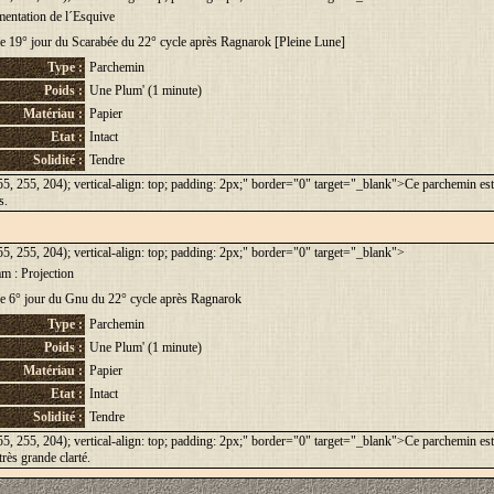
entation de l´Esquive
le 19° jour du Scarabée du 22° cycle après Ragnarok [Pleine Lune]
Type :
Parchemin
Poids :
Une Plum' (1 minute)
Matériau :
Papier
Etat :
Intact
Solidité :
Tendre
5, 255, 204); vertical-align: top; padding: 2px;" border="0" target="_blank">Ce parchemin est co
s.
5, 255, 204); vertical-align: top; padding: 2px;" border="0" target="_blank">
m : Projection
le 6° jour du Gnu du 22° cycle après Ragnarok
Type :
Parchemin
Poids :
Une Plum' (1 minute)
Matériau :
Papier
Etat :
Intact
Solidité :
Tendre
5, 255, 204); vertical-align: top; padding: 2px;" border="0" target="_blank">Ce parchemin est co
très grande clarté.