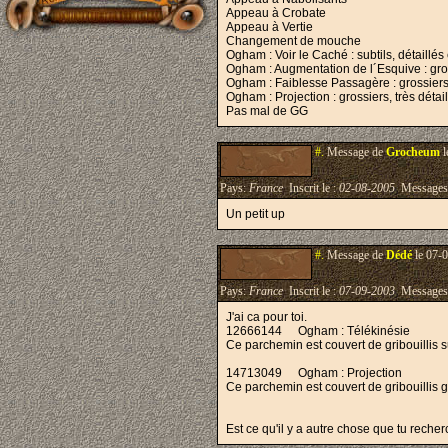
Appeau à Crobate
Appeau à Vertie
Changement de mouche
Ogham : Voir le Caché : subtils, détaillés 
Ogham : Augmentation de l´Esquive : grossi
Ogham : Faiblesse Passagère : grossiers, 
Ogham : Projection : grossiers, très détail
Pas mal de GG
#.
Message de
Grocheum
l
Pays:
France
Inscrit le :
02-08-2005
Messages
Un petit up
#.
Message de
Dédé
le 07-0
Pays:
France
Inscrit le :
07-09-2003
Messages
J'ai ca pour toi.
12666144
Ogham : Télékinésie
Ce parchemin est couvert de gribouillis sub
14713049
Ogham : Projection
Ce parchemin est couvert de gribouillis gr
Est ce qu'il y a autre chose que tu reche