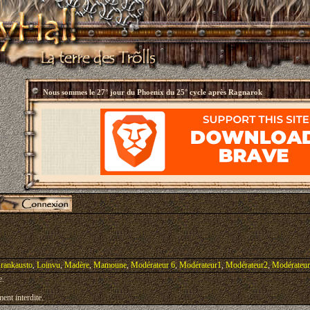
Nous sommes le
27° jour du Phoenix du 25° cycle après Ragnarok
rankausto
,
Loinvu
,
Madère
,
Mamoune
,
Modérateur 6
,
Modérateur1
,
Modérateur2
,
Modérateu
e.
ent interdite.