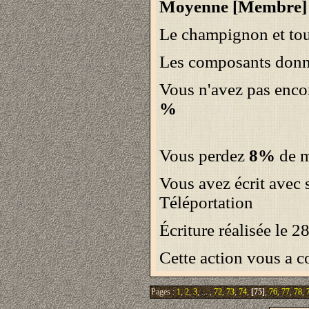
Moyenne [Membre]
Le champignon et to
Les composants donn
Vous n'avez pas enco
%
Vous perdez
8%
de ma
Vous avez écrit avec
Téléportation
Écriture réalisée le 
Cette action vous a c
Pages :
1
,
2
,
3
, ... ,
72
,
73
,
74
,
[75]
,
76
,
77
,
78
,