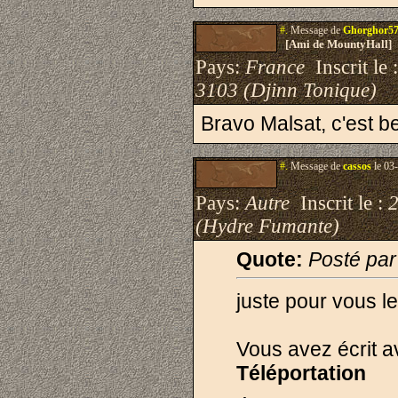
#.
Message de
Ghorghor5
[Ami de MountyHall]
Pays:
France
Inscrit le 
3103 (Djinn Tonique)
Bravo Malsat, c'est b
#.
Message de
cassos
le 03
Pays:
Autre
Inscrit le :
(Hydre Fumante)
Quote:
Posté par
juste pour vous le
Vous avez écrit 
Téléportation