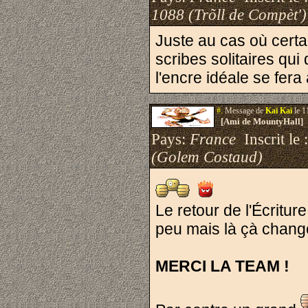
1088 (Trõll de Compèt')
Juste au cas où certai
scribes solitaires qu
l'encre idéale se fera
#.
Message de
Kaï Kaï
le 1
[Ami de MountyHall]
Pays:
France
Inscrit le 
(Golem Costaud)
Le retour de l'Écritu
peu mais là çà chan
MERCI LA TEAM !