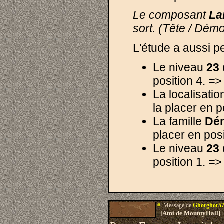
Le composant
La
sort. (Tête / Démo
L'étude a aussi p
Le niveau
23
position 4.
=> 
La localisati
la placer en p
La famille
Dé
placer en posi
Le niveau
23
position 1.
=> 
#.
Message de
Ghorghor5
[Ami de MountyHall]