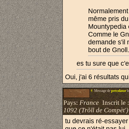
Normalement j
même pris du r
Mountypedia e
Comme le Gnol
demande s'il 
bout de Gnoll.
es tu sure que c'
Oui, j'ai 6 résultats q
#.
Message de
percolator
l
Pays:
France
Inscrit le 
1092 (Trõll de Compèt')
tu devrais ré-essayer 
que ce n'était pas lui