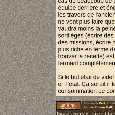
cas de beaucoup de c
équipe derrière et é
les travers de l’anci
ne vont plus faire que
vaudra moins la peine
sortilèges (écrire de
des missions, écrire d
plus riche en terme d
trouver la recette) es
fermant complètement a
Si le but était de vide
en l’état. Ça serait i
consommation de comp
#.
Message de
Bork
le 10-0
[Ami de MountyHall]
Pays:
France
Inscrit le 