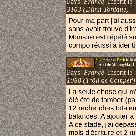
Pays:
France
Inscrit le 
3103 (Djinn Tonique)
Pour ma part j'ai aus
sans avoir trouvé d'in
Monstre est répété su
compo réussi à identi
#.
Message de
Bork
le 10-0
[Ami de MountyHall]
Pays:
France
Inscrit le 
1088 (Trõll de Compèt')
La seule chose qui m'a
été été de tomber (p
12 recherches totale
balancés. A ajouter à 
A ce stade, j'ai dép
mois d'écriture et 2 r