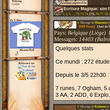
Webring
Crédits
Ecriture Magique: son 
Pages :
1
,
2
,
3
, ... ,
72
,
73
,
74
,
[75]
,
76
,
77
,
78
,
Ze T-Shirt
#.
Message de
Mamoune
l
[MH Team]
[Ami de 
Pays:
Belgique (Liège)
I
Messages:
14403 (Balro
Quelques stats
MountyHall
Ce mundi : 272 étude
Référencé sur
Depuis le 3/5 22h30 :
7 runes, 7 Ogham, 5 
3 AA, 2 ADD, 6 Explo,
#.
Message de
Razheem
le