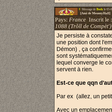
#.
Message de
Bork
le 05-0
[Ami de MountyHall]
Pays:
France
Inscrit le 
1088 (Trõll de Compèt')
Je persiste à constat
une position dont l'em
Démon) , ça confirme 
sont systématiquemen
lequel converge le com
servent à rien.
Est-ce que qqn d'aut
Par ex (allez, un pet
Avec un emplaceme