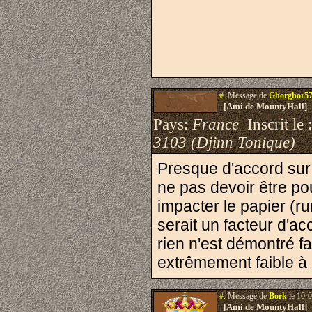
#.
Message de
Ghorghor5
[Ami de MountyHall]
Pays:
France
Inscrit le 
3103 (Djinn Tonique)
Presque d'accord sur 
ne pas devoir être po
impacter le papier (ru
serait un facteur d'a
rien n'est démontré f
extrêmement faible à
#.
Message de
Bork
le 10-0
[Ami de MountyHall]