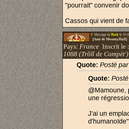
"pourrait" convenir d
Cassos qui vient de fa
#.
Message de
Bork
le 31-0
[Ami de MountyHall]
Pays:
France
Inscrit le 
1088 (Trõll de Compèt')
Quote:
Posté pa
Quote:
Posté
@Mamoune, po
une régressio
J'ai un empla
d'humanoïde"