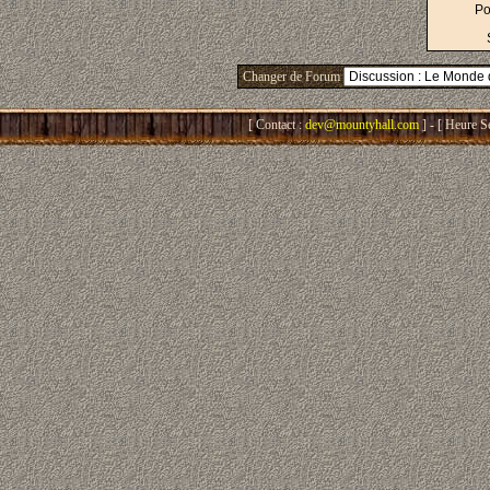
Po
Changer de Forum
[ Contact :
dev@mountyhall.com
] - [ Heure S