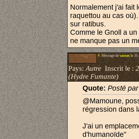
Normalement j'ai fait
raquettou au cas où). 
sur ratibus.
Comme le Gnoll a un 
ne manque pas un mess
#.
Message de
cassos
le 31
Pays:
Autre
Inscrit le :
(Hydre Fumante)
Quote:
Posté par
@Mamoune, possib
régression dans l
J'ai un emplaceme
d'humanoïde"