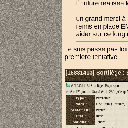
Écriture réalisée
un grand merci à M
remis en place E
aider sur ce lon
Je suis passe pas loin 
premiere tentative
[16831413] Sortilège :
# [16831413] Sortilège : Explosion
créé le 17° jour du Scarabée du 23° cycle ap
Type :
Parchemin
Poids :
Une Plum' (1 minute)
Matériau :
Papier
Etat :
Intact
Solidité :
Tendre