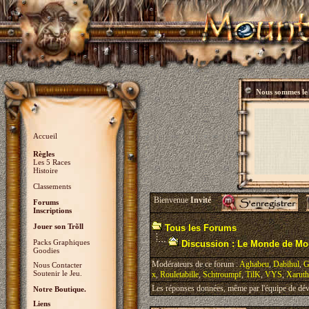
Nous sommes l
Accueil
Règles
Les 5 Races
Histoire
Classements
Bienvenue
Invité
Forums
Inscriptions
Jouer son Trõll
Tous les Forums
Packs Graphiques
Discussion : Le Monde de Mo
Goodies
Modérateurs de ce forum :
Aghabeu
,
Dabihul
,
G
Nous Contacter
Soutenir le Jeu.
x
,
Rouletabille
,
Schtroumpf
,
TilK
,
VYS
,
Xaruth
Les réponses données, même par l'équipe de déve
Notre Boutique.
Liens