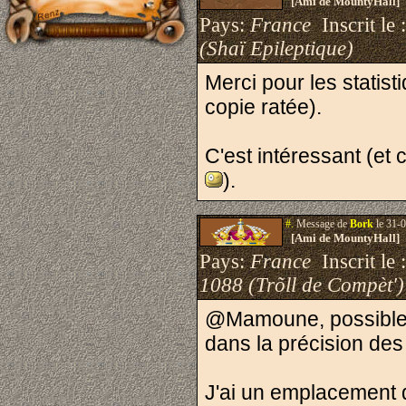
[Ami de MountyHall]
Pays:
France
Inscrit le 
(Shaï Epileptique)
Merci pour les statis
copie ratée).
C'est intéressant (et 
).
#.
Message de
Bork
le 31-0
[Ami de MountyHall]
Pays:
France
Inscrit le 
1088 (Trõll de Compèt')
@Mamoune, possible q
dans la précision des
J'ai un emplacement q