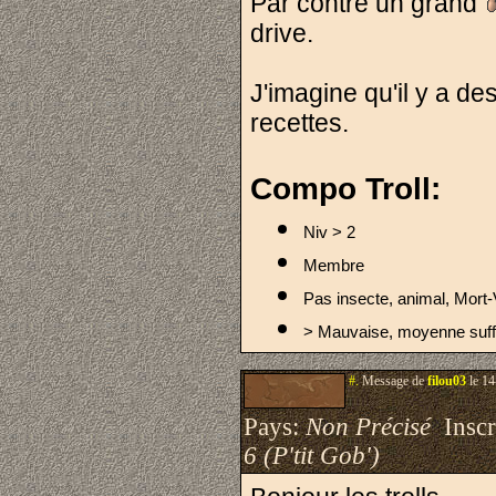
Par contre un grand
drive.
J'imagine qu'il y a d
recettes.
Compo Troll:
Niv > 2
Membre
Pas insecte, animal, Mort-
> Mauvaise, moyenne suff
#.
Message de
filou03
le 14
Pays:
Non Précisé
Inscri
6 (P'tit Gob')