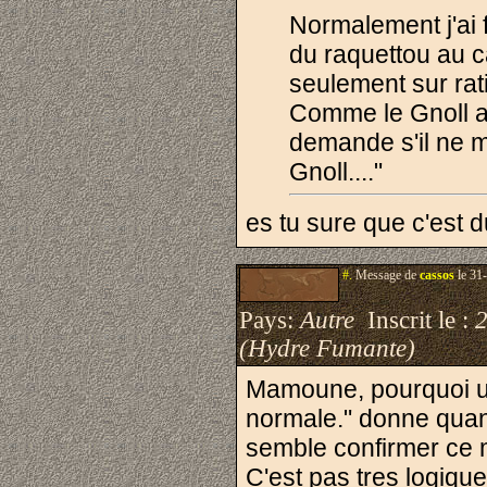
Normalement j'ai 
du raquettou au ca
seulement sur rat
Comme le Gnoll a
demande s'il ne m
Gnoll...."
es tu sure que c'est
#.
Message de
cassos
le 31
Pays:
Autre
Inscrit le :
(Hydre Fumante)
Mamoune, pourquoi u
normale.
" donne quan
semble confirmer ce
C'est pas tres logiq