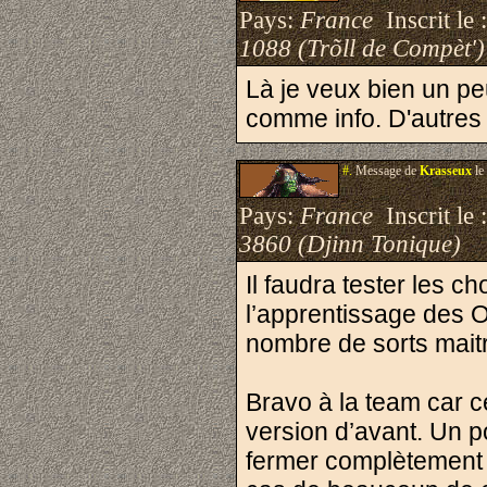
Pays:
France
Inscrit le 
1088 (Trõll de Compèt')
Là je veux bien un peu
comme info. D'autres 
#.
Message de
Krasseux
le
Pays:
France
Inscrit le 
3860 (Djinn Tonique)
Il faudra tester les c
l’apprentissage des
nombre de sorts maitr
Bravo à la team car c
version d’avant. Un p
fermer complètement au