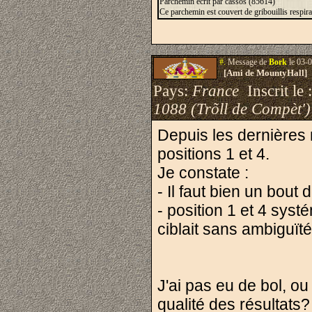
Parchemin écrit par cassos (85614)
Ce parchemin est couvert de gribouillis respira
#.
Message de
Bork
le 03-0
[Ami de MountyHall]
Pays:
France
Inscrit le 
1088 (Trõll de Compèt')
Depuis les dernières 
positions 1 et 4.
Je constate :
- Il faut bien un bout
- position 1 et 4 sys
ciblait sans ambiguït
J'ai pas eu de bol, ou
qualité des résultats?