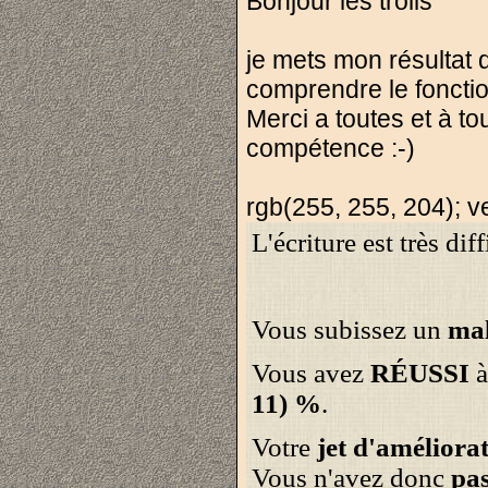
Bonjour les trolls
je mets mon résultat d
comprendre le foncti
Merci a toutes et à to
compétence :-)
rgb(255, 255, 204); ve
L'écriture est très di
Vous subissez un
mal
Vous avez
RÉUSSI
à
11) %
.
Votre
jet d'améliora
Vous n'avez donc
pas