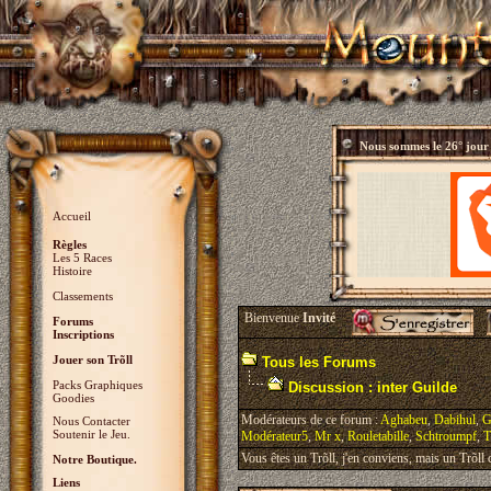
Nous sommes le
26° jour
Accueil
Règles
Les 5 Races
Histoire
Classements
Bienvenue
Invité
Forums
Inscriptions
Jouer son Trõll
Tous les Forums
Packs Graphiques
Discussion : inter Guilde
Goodies
Modérateurs de ce forum :
Aghabeu
,
Dabihul
,
G
Nous Contacter
Soutenir le Jeu.
Modérateur5
,
Mr x
,
Rouletabille
,
Schtroumpf
,
T
Vous êtes un Trõll, j'en conviens, mais un Trõll ci
Notre Boutique.
Liens