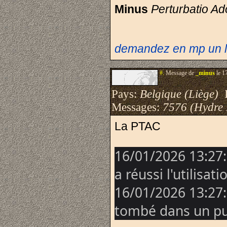
Minus
Perturbatio A
demandez en mp un li
#.
Message de
_minus
le 1
Pays:
Belgique (Liège)
I
Messages:
7576 (Hydre
La PTAC
16/01/2026 13:27:
a réussi l'utilisat
16/01/2026 13:27
tombé dans un pu