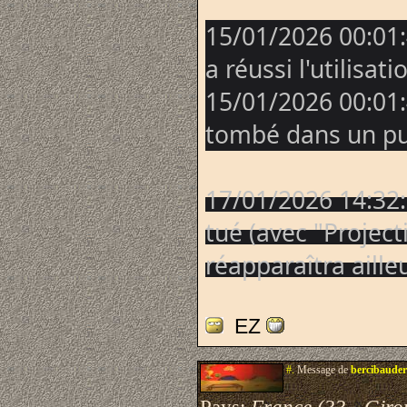
15/01/2026 00:01:
a réussi l'utilisat
15/01/2026 00:01
tombé dans un pu
17/01/2026 14:32
tué (avec "Project
réapparaîtra aille
EZ
#.
Message de
bercibauder