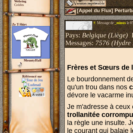
Webring
Crédits
[Appel du Flux] Pertur
#.
Message de
_minus
le 0
Ze T-Shirt
Pays:
Belgique (Liège)
I
Messages:
7576 (Hydre
MountyHall
Frères et Sœurs de 
Référencé sur
Le bourdonnement de 
qu'un trou dans nos
c
dévore le vacarme inut
Je m'adresse à ceux qu
trollanitée corromp
la règle une insulte. 
le courant qui balaie 