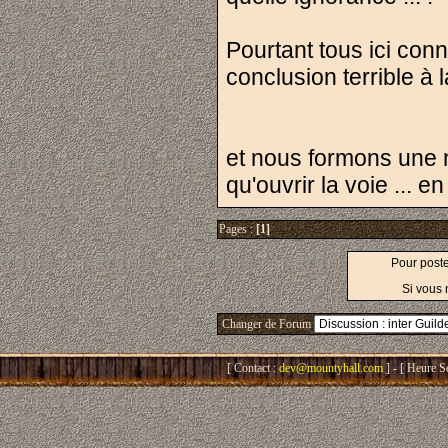
Pourtant tous ici co
conclusion terrible à l
et nous formons une n
qu'ouvrir la voie ... 
Pages :
[1]
Pour post
Si vous 
Changer de Forum
[ Contact :
dev@mountyhall.com
] - [ Heure S