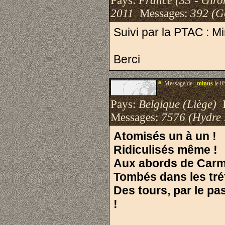
Pays:
France (33 - Giro
2011
Messages:
392 (G
Suivi par la PTAC : 
Berci
#.
Message de
_minus
le 0
Pays:
Belgique (Liège)
I
Messages:
7576 (Hydre
Atomisés un à un !
Ridiculisés même !
Aux abords de Carmi
Tombés dans les tré
Des tours, par le pa
!