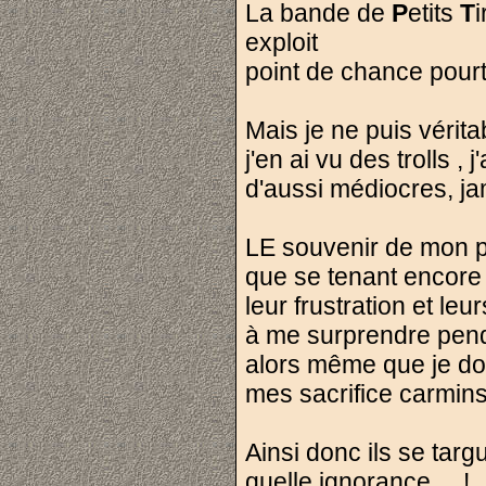
La bande de
P
etits
T
exploit
point de chance pourt
Mais je ne puis vérit
j'en ai vu des trolls , 
d'aussi médiocres, ja
LE souvenir de mon pa
que se tenant encore 
leur frustration et leu
à me surprendre penda
alors même que je don
mes sacrifice carmins.
Ainsi donc ils se targu
quelle ignorance ... !